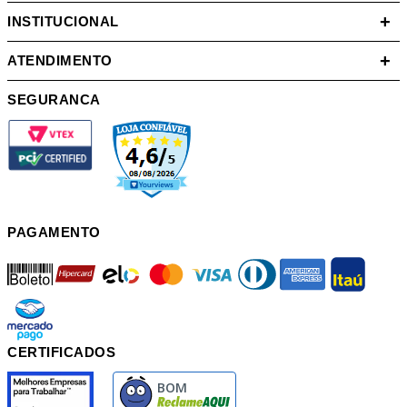
+
INSTITUCIONAL
+
ATENDIMENTO
SEGURANCA
PAGAMENTO
boleto
hipercard
elo
mastercard
visa
diners
american
itau
mercadopago
pix
CERTIFICADOS