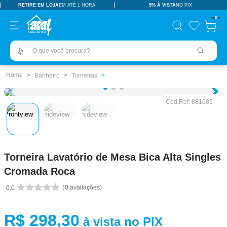
RETIRE EM LOJA
EM ATÉ 1 HORA
5% À VISTA
NO PIX
TERMOS MAIS BUSCADOS
0
pisos revestimentos
1
º
O que você procura?
ceramica
2
º
tinta
3
º
Banheiro
Torneiras
porcelanato
4
º
Cód.Ref:
881685
revestimento
5
º
vaso sanitário
6
º
pia
7
º
Torneira Lavatório de Mesa Bica Alta Singles
chuveiro
8
º
Cromada Roca
porta
9
º
0
avaliações
0.0
1
10
º
R$
298
,
30
à vista no PIX