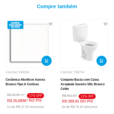
Compre também
Cód.Ref:
549264
Cód.Ref:
756754
Cerâmica 46x46cm Aurora
Conjunto Bacia com Caixa
Branco Tipo A Cerbras
Acoplada Saveiro 3/6L Branco
Celite
R$
30
,
99
/
m²
17
% OFF
R$
451
,
00
12
% OFF
NO PIX
R$ 25,98
/M²
R$
399
,
91
NO PIX
1
x de
R$ 27,35
sem juros
6
x de
R$
70
,
16
sem juros