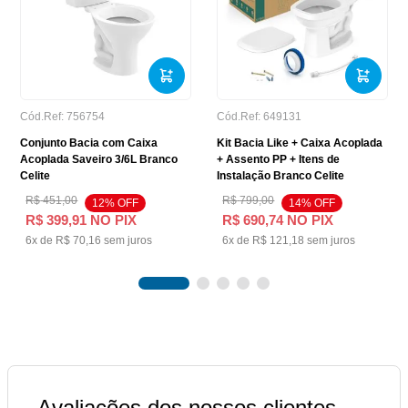
Cód.Ref:
756754
Cód.Ref:
649131
Conjunto Bacia com Caixa
Kit Bacia Like + Caixa Acoplada
Acoplada Saveiro 3/6L Branco
+ Assento PP + Itens de
Celite
Instalação Branco Celite
R$
451
,
00
R$
799
,
00
12
% OFF
14
% OFF
R$
399
,
91
NO PIX
R$
690
,
74
NO PIX
6
x de
R$
70
,
16
sem juros
6
x de
R$
121
,
18
sem juros
Avaliações dos nossos clientes