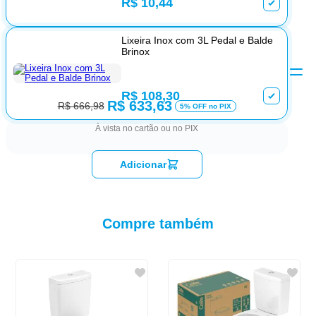
R$ 10,44
Lixeira Inox com 3L Pedal e Balde
Brinox
R$ 108,30
R$ 633,63
R$ 666,98
5% OFF no PIX
À vista no cartão ou no PIX
Adicionar
Compre também