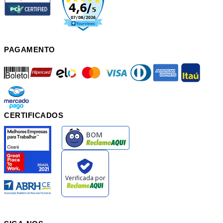
PAGAMENTO
boleto
hipercard
elo
mastercard
visa
diners
american
itau
mercadopago
pix
CERTIFICADOS