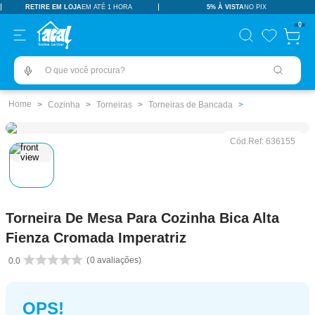
RETIRE EM LOJA
EM ATÉ 1 HORA
5% À VISTA
NO PIX
TERMOS MAIS BUSCADOS
0
pisos revestimentos
1
º
O que você procura?
ceramica
2
º
tinta
3
º
Cozinha
Torneiras
Torneiras de Bancada
porcelanato
4
º
Cód.Ref:
636155
revestimento
5
º
pia
6
º
vaso sanitário
7
º
Torneira De Mesa Para Cozinha Bica Alta
porta
8
º
Fienza Cromada Imperatriz
chuveiro
9
º
0
avaliações
0.0
1
10
º