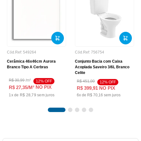
Cód.Ref:
549264
Cód.Ref:
756754
Cerâmica 46x46cm Aurora
Conjunto Bacia com Caixa
Branco Tipo A Cerbras
Acoplada Saveiro 3/6L Branco
Celite
R$
30
,
99
/
m²
12
% OFF
R$
451
,
00
12
% OFF
NO PIX
R$ 27,35
/M²
R$
399
,
91
NO PIX
1
x de
R$ 28,79
sem juros
6
x de
R$
70
,
16
sem juros