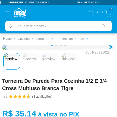
RETIRE EM LOJA
EM ATÉ 1 HORA
5% À VISTA
NO PIX
TERMOS MAIS BUSCADOS
0
pisos revestimentos
1
º
O que você procura?
ceramica
2
º
tinta
3
º
Cozinha
Torneiras
Torneiras de Parede
porcelanato
4
º
Cód.Ref:
721028
revestimento
5
º
vaso sanitário
6
º
pia
7
º
Torneira De Parede Para Cozinha 1/2 E 3/4
porta
8
º
Cross Multiuso Branca Tigre
chuveiro
9
º
3
avaliações
4.7
18l
10
º
R$
35
,
14
à vista no PIX