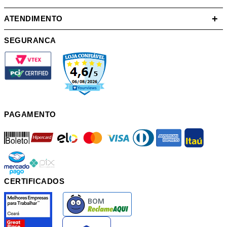
+
ATENDIMENTO
SEGURANCA
PAGAMENTO
boleto
hipercard
elo
mastercard
visa
diners
american
itau
mercadopago
pix
CERTIFICADOS