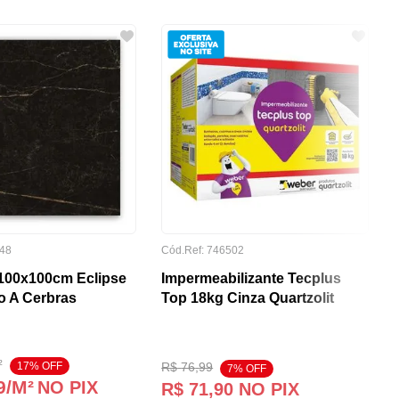
48
Cód.Ref:
746502
100x100cm Eclipse
Impermeabilizante Tecplus
o A Cerbras
Top 18kg Cinza Quartzolit
²
17
% OFF
R$
76
,
99
7
% OFF
9
/M²
NO PIX
R$
71
,
90
NO PIX