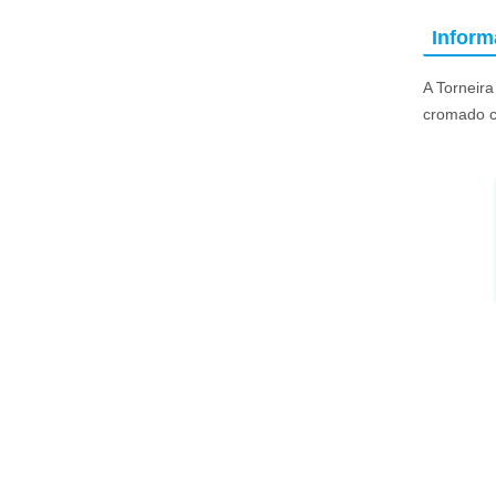
Infor
A Torneira
cromado c