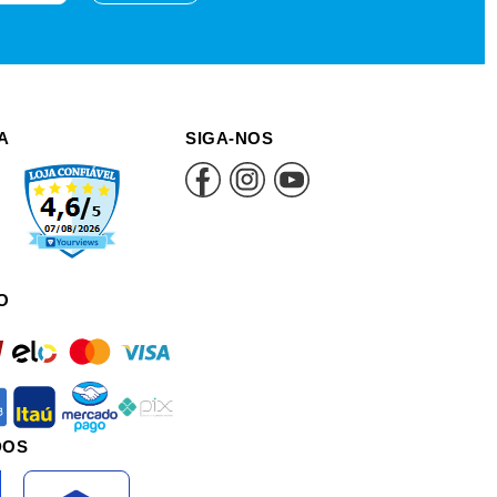
A
SIGA-NOS
O
rd
elo
mastercard
visa
an
itau
mercadopago
pix
DOS