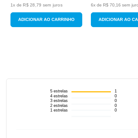
1
x de
R$ 28,79
sem juros
6
x de
R$
70
,
16
sem jur
ADICIONAR AO CARRINHO
ADICIONAR AO C
5
estrelas
1
4
estrelas
0
3
estrelas
0
2
estrelas
0
1
estrelas
0