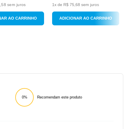
,58
sem juros
1
x de
R$
75
,
68
sem juros
NAR AO CARRINHO
ADICIONAR AO CARRINHO
0%
Recomendam este produto