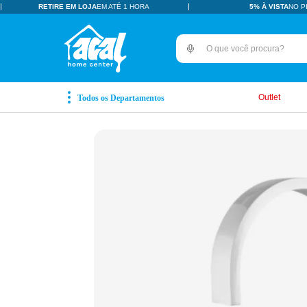
RETIRE EM LOJA
EM ATÉ 1 HORA
5% À VISTA
NO P
O que você procura?
TERMOS MAIS BUSCADOS
pisos revestimentos
1
º
Outlet
ceramica
2
º
tinta
3
º
porcelanato
4
º
revestimento
5
º
pia
6
º
vaso sanitário
7
º
porta
8
º
chuveiro
9
º
18l
10
º