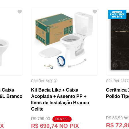
Cód.Ref:
649131
Cód.Ref:
8877
 Caixa
Kit Bacia Like + Caixa
Cerâmica 
/6L Branco
Acoplada + Assento PP +
Polido Tip
Itens de Instalação Branco
Celite
R$
86
,
99
/
m
R$
799
,
00
14
% OFF
R$ 72,8
IX
R$
690
,
74
NO PIX