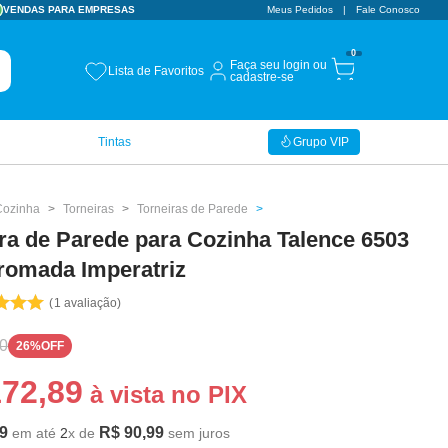
VENDAS PARA EMPRESAS
CUPOM BEMVINDO
Meus Pedidos
Fale Conosco
10% OFF
0
Faça seu login ou
Lista de Favoritos
cadastre-se
Tintas
Grupo VIP
Cozinha
Torneiras
Torneiras de Parede
ra de Parede para Cozinha Talence 6503
romada Imperatriz
1
avaliação
0
26%
OFF
172
,
89
à vista no PIX
9
R$
90
,
99
em até
2
x de
sem juros