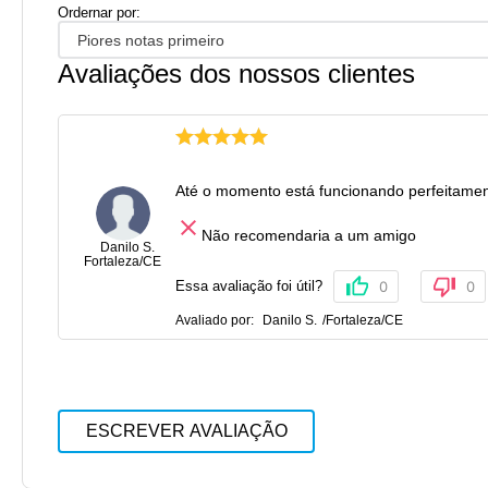
Ordernar por:
Piores notas primeiro
Avaliações dos nossos clientes
Até o momento está funcionando perfeitam
Não recomendaria a um amigo
Danilo S.
Fortaleza
/
CE
Essa avaliação foi útil?
0
0
Avaliado por:
Danilo S.
/
Fortaleza
/
CE
ESCREVER AVALIAÇÃO