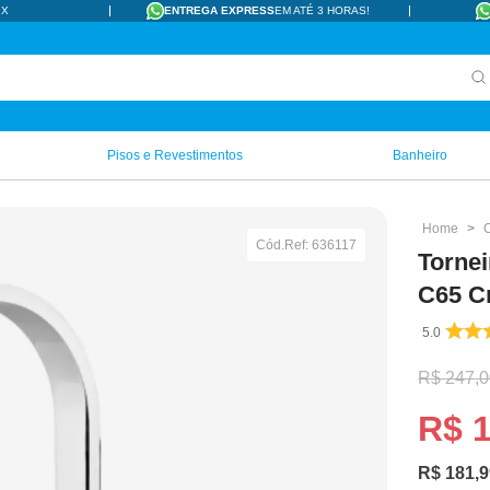
IX
ENTREGA EXPRESS
EM ATÉ 3 HORAS!
Pisos e Revestimentos
Banheiro
Cód.Ref:
636117
Tornei
C65 C
5.0
R$
247
,
0
R$
R$
181
,
9