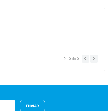
0 - 0
de
0
ENVIAR