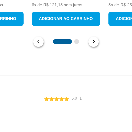
os
6
x de
R$
121
,
18
sem juros
3
x de
R$ 25
ARRINHO
ADICIONAR AO CARRINHO
ADICIO
5.0
1