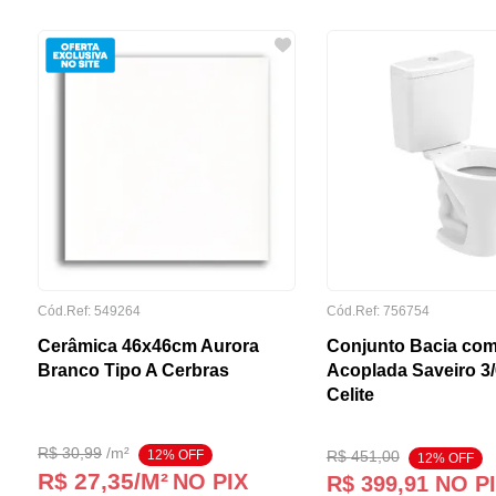
Cód.Ref:
549264
Cód.Ref:
756754
Cerâmica 46x46cm Aurora
Conjunto Bacia com
Branco Tipo A Cerbras
Acoplada Saveiro 3
Celite
R$
30
,
99
/
m²
12
% OFF
R$
451
,
00
12
% OFF
R$ 27,35
/M²
NO PIX
R$
399
,
91
NO P