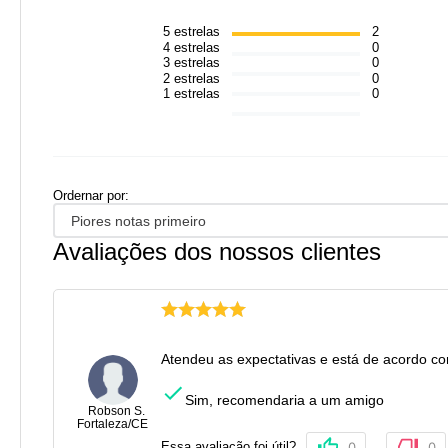
5
estrelas
2
4
estrelas
0
3
estrelas
0
2
estrelas
0
1
estrelas
0
Ordernar por:
Piores notas primeiro
Avaliações dos nossos clientes
Atendeu as expectativas e está de acordo com
Sim, recomendaria a um amigo
Robson S.
Fortaleza
/
CE
Essa avaliação foi útil?
0
0