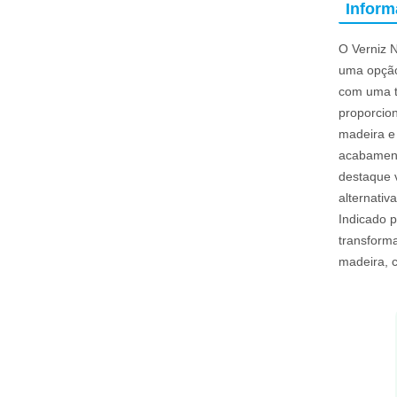
Infor
O Verniz 
uma opção
com uma t
proporcion
madeira e
acabament
destaque 
alternati
Indicado p
transforma
madeira, 