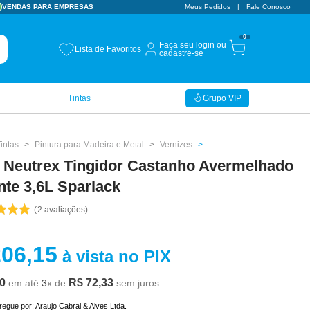
VENDAS PARA EMPRESAS
Meus Pedidos
Fale Conosco
0
Faça seu login ou
Lista de Favoritos
cadastre-se
Tintas
Grupo VIP
intas
Pintura para Madeira e Metal
Vernizes
z Neutrex Tingidor Castanho Avermelhado
nte 3,6L Sparlack
2
avaliações
206
,
15
à vista no PIX
0
R$
72
,
33
em até
3
x de
sem juros
tregue por:
Araujo Cabral & Alves Ltda.