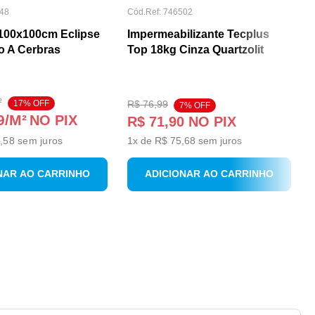
48
Cód.Ref:
746502
100x100cm Eclipse
Impermeabilizante Tecplus
o A Cerbras
Top 18kg Cinza Quartzolit
²
17
% OFF
R$
76
,
99
7
% OFF
9
/M²
NO PIX
R$
71
,
90
NO PIX
,58
sem juros
1
x de
R$
75
,
68
sem juros
NAR AO CARRINHO
ADICIONAR AO CARRINHO