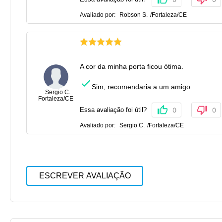
Avaliado por:
Robson S.
/
Fortaleza
/
CE
A cor da minha porta ficou ótima.
Sim, recomendaria a um amigo
Sergio C.
Fortaleza
/
CE
Essa avaliação foi útil?
0
0
Avaliado por:
Sergio C.
/
Fortaleza
/
CE
ESCREVER AVALIAÇÃO