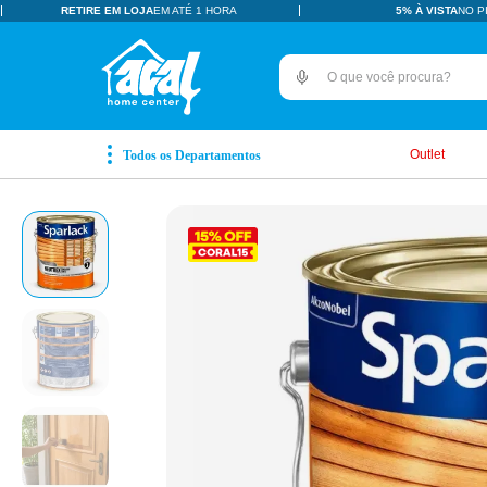
RETIRE EM LOJA
EM ATÉ 1 HORA
5% À VISTA
NO P
O que você procura?
TERMOS MAIS BUSCADOS
pisos revestimentos
1
º
Outlet
ceramica
2
º
tinta
3
º
porcelanato
4
º
revestimento
5
º
vaso sanitário
6
º
pia
7
º
porta
8
º
chuveiro
9
º
18l
10
º