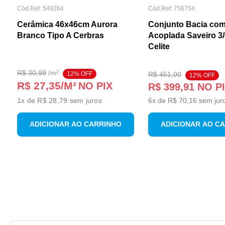
Cód.Ref:
549264
Cód.Ref:
756754
Cerâmica 46x46cm Aurora
Conjunto Bacia com
Branco Tipo A Cerbras
Acoplada Saveiro 3
Celite
R$
30
,
99
/
m²
12
% OFF
R$
451
,
00
12
% OFF
R$ 27,35
/M²
NO PIX
R$
399
,
91
NO P
1
x de
R$ 28,79
sem juros
6
x de
R$
70
,
16
sem jur
ADICIONAR AO CARRINHO
ADICIONAR AO C