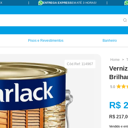
IX
ENTREGA EXPRESS
EM ATÉ 3 HORAS!
Pisos e Revestimentos
Banheiro
T
Cód.Ref:
114967
Verni
Brilha
5.0
R$
R$
217
,
0
Vendido e en