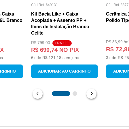
Cód.Ref:
649131
Cód.Ref:
8877
 Caixa
Kit Bacia Like + Caixa
Cerâmica 
/6L Branco
Acoplada + Assento PP +
Polido Tip
Itens de Instalação Branco
Celite
R$
86
,
99
/
m
R$
799
,
00
14
% OFF
R$ 72,8
IX
R$
690
,
74
NO PIX
os
6
x de
R$
121
,
18
sem juros
3
x de
R$ 25
ARRINHO
ADICIONAR AO CARRINHO
ADICIO