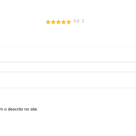
5.0
2
 o descrito no site.