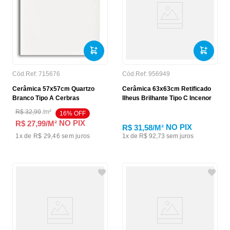
Cód.Ref:
715676
Cód.Ref:
956949
Cerâmica 57x57cm Quartzo
Cerâmica 63x63cm Retificado
Branco Tipo A Cerbras
Ilheus Brilhante Tipo C Incenor
R$
32
,
99
/
m²
16
% OFF
NO PIX
R$ 27,99
/M²
NO PIX
R$ 31,58
/M²
1
x de
R$ 29,46
sem juros
1
x de
R$
92
,
73
sem juros