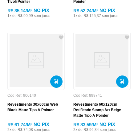
Tivoli Pointer
Pointer
NO PIX
NO PIX
R$ 35,14
/M²
R$ 52,24
/M²
1
x de
R$
90
,
99
sem juros
1
x de
R$
125
,
37
sem juros
Cód.Ref:
900140
Cód.Ref:
899741
Revestimento 30x60cm Web
Revestimento 60x120cm
Black Matte Tipo A Pointer
Retificado Stamp Art Beige
Matte Tipo A Pointer
NO PIX
NO PIX
R$ 61,74
/M²
R$ 83,59
/M²
2
x de
R$
74
,
08
sem juros
2
x de
R$
96
,
34
sem juros