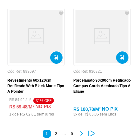
Cód.Ref:
899697
Cód.Ref:
930321
Revestimento 60x120cm
Porcelanato 90x90cm Retificado
Retificado Web Black Matte Tipo
Campus Corda Acetinado Tipo A
A Pointer
Eliane
R$
84
,
99
/
m²
31
% OFF
NO PIX
R$ 59,48
/M²
NO PIX
R$ 100,70
/M²
1
x de
R$ 62,61
sem juros
3
x de
R$
85
,
86
sem juros
…
1
2
5