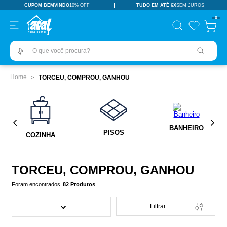
CUPOM BEMVINDO
10% OFF
TUDO EM ATÉ 6X
SEM JUROS
TERMOS MAIS BUSCADOS
0
pisos revestimentos
1
º
O que você procura?
ceramica
2
º
tinta
3
º
TORCEU, COMPROU, GANHOU
porcelanato
4
º
vaso sanitário
5
º
revestimento
6
º
BANHEIRO
PISOS
COZINHA
pia
7
º
chuveiro
8
º
TORCEU, COMPROU, GANHOU
porta
9
º
82
Produtos
1
10
º
Filtrar