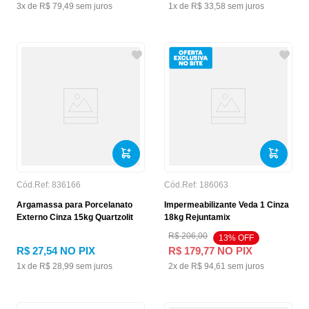
3
x de
R$
79
,
49
sem juros
1
x de
R$
33
,
58
sem juros
Cód.Ref:
836166
Cód.Ref:
186063
Argamassa para Porcelanato
Impermeabilizante Veda 1 Cinza
Externo Cinza 15kg Quartzolit
18kg Rejuntamix
R$
206
,
00
13
% OFF
R$
27
,
54
NO PIX
R$
179
,
77
NO PIX
1
x de
R$
28
,
99
sem juros
2
x de
R$
94
,
61
sem juros