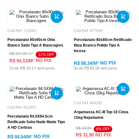
Cód.Ref:
713061
Cód.Ref:
877640
Porcelanato 90x90cm Onix
Porcelanato 80x80cm Retificado
Bianco Satin Tipo A Biancogres
Ibiza Branco Polido Tipo A
Incesa
R$
107
,
00
/
m²
12
% OFF
NO PIX
R$ 94,53
/M²
NO PIX
R$ 88,34
/M²
3
x de
R$ 33,17
sem juros
3
x de
R$
80
,
59
sem juros
Cód.Ref:
464291
Cód.Ref:
861847
Argamassa AC-III Top 10 Cinza
Porcelanato 94.5X94.5cm
15kg Rejuntamix
Retificado Soho Nude Matte Tipo
A HD Cerbras
R$
33
,
99
6
% OFF
R$
31
,
90
NO PIX
NO PIX
R$ 84,54
/M²