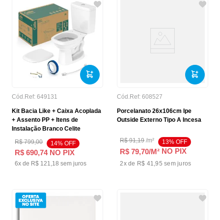
Cód.Ref:
649131
Cód.Ref:
608527
Kit Bacia Like + Caixa Acoplada
Porcelanato 26x106cm Ipe
+ Assento PP + Itens de
Outside Externo Tipo A Incesa
Instalação Branco Celite
R$
91
,
19
/
m²
R$
799
,
00
13
% OFF
14
% OFF
NO PIX
R$ 79,70
/M²
R$
690
,
74
NO PIX
6
x de
R$
121
,
18
sem juros
2
x de
R$ 41,95
sem juros