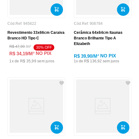
Cód.Ref:
945622
Cód.Ref:
906784
Revestimento 33x66cm Caraiva
Cerâmica 64x64cm Itaunas
Branco HD Tipo C
Branco Brilhante Tipo A
Elizabeth
R$
47
,
99
/
m²
30
% OFF
NO PIX
R$ 34,19
/M²
NO PIX
R$ 39,90
/M²
1
x de
R$ 35,99
sem juros
1
x de
R$
136
,
92
sem juros