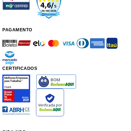
PAGAMENTO
boleto
hipercard
elo
mastercard
visa
diners
american
itau
mercadopago
pix
CERTIFICADOS