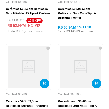
Cód.Ref:
668569
Cód.Ref:
947879
Cerâmica 56x56cm Retificada
Cerâmica 59.5x59.5cm
Napoli Polido HD Tipo A Cerbras
Retificado Onix Ouro Tipo A
Brilhante Pointer
R$
61
,
99
/
m²
15
% OFF
NO PIX
R$ 52,99
/M²
NO PIX
R$ 38,94
/M²
1
x de
R$ 55,78
sem juros
1
x de
R$
100
,
83
sem juros
Cód.Ref:
947893
Cód.Ref:
900195
Cerâmica 59,5x59,5cm
Revestimento 30x60cm
Retificado Brilhante Travertino
Retificado Orto Matte Tipo A