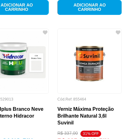
ADICIONAR AO
ADICIONAR AO
CARRINHO
CARRINHO
:
529013
Cód.Ref:
855464
Hplus Branco Neve
Verniz Máxima Proteção
nterno Hidracor
Brilhante Natural 3,6l
Suvinil
R$
337
,
00
31
% OFF