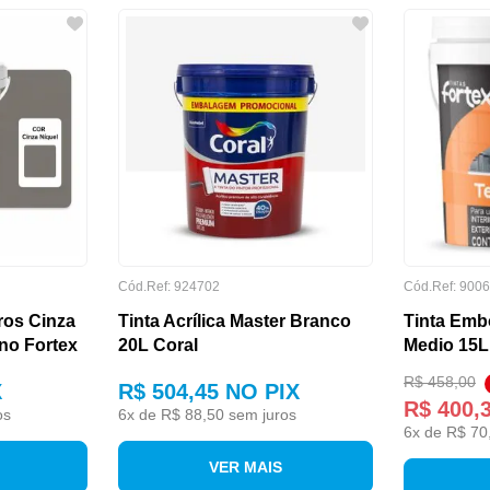
Cód.Ref: 924702
Cód.Ref: 900
tros Cinza
Tinta Acrílica Master Branco
Tinta Emb
rno Fortex
20L Coral
Medio 15L
R$ 458,00
X
R$ 504,45
NO PIX
R$ 400,
os
6
x de
R$ 88,50
sem juros
6
x de
R$ 70
VER MAIS