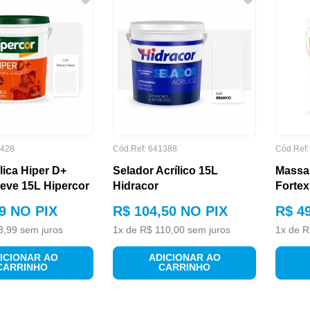
428
Cód.Ref:
641388
Cód.Ref
ílica Hiper D+
Selador Acrílico 15L
Massa
eve 15L Hipercor
Hidracor
Fortex
9
NO PIX
R$
104
,
50
NO PIX
R$
4
3
,
99
sem juros
1
x de
R$
110
,
00
sem juros
1
x de
R
ICIONAR AO
ADICIONAR AO
CARRINHO
CARRINHO