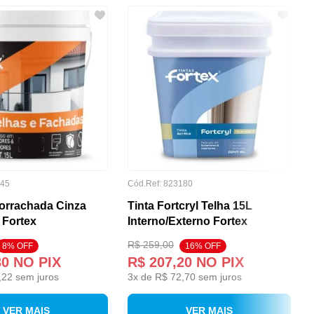
645
Cód.Ref: 823180
orrachada Cinza
Tinta Fortcryl Telha 15L
 Fortex
Interno/Externo Fortex
R$ 259,00
8% OFF
16% OFF
30
NO PIX
R$ 207,20
NO PIX
,22
sem juros
3
x de
R$ 72,70
sem juros
VER MAIS
VER MAIS