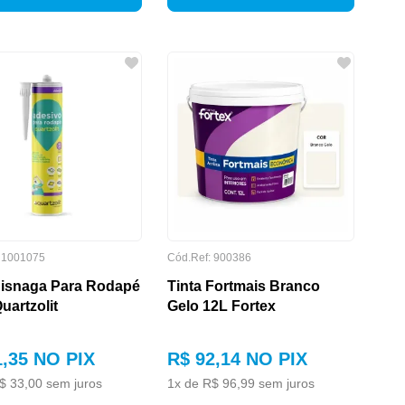
:
1001075
Cód.Ref:
900386
Bisnaga Para Rodapé
Tinta Fortmais Branco
uartzolit
Gelo 12L Fortex
1
,
35
NO PIX
R$
92
,
14
NO PIX
$
33
,
00
sem juros
1
x de
R$
96
,
99
sem juros