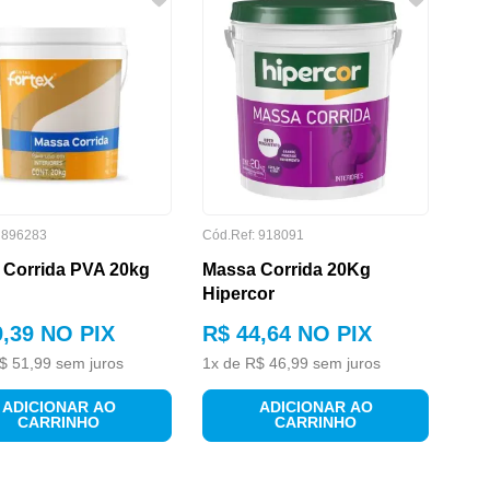
:
896283
Cód.Ref:
918091
 Corrida PVA 20kg
Massa Corrida 20Kg
Hipercor
9
,
39
NO PIX
R$
44
,
64
NO PIX
$
51
,
99
sem juros
1
x de
R$
46
,
99
sem juros
ADICIONAR AO
ADICIONAR AO
CARRINHO
CARRINHO