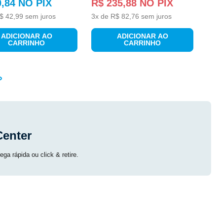
0
,
84
NO PIX
R$
235
,
88
NO PIX
$
42
,
99
sem juros
3
x de
R$
82
,
76
sem juros
ADICIONAR AO
ADICIONAR AO
CARRINHO
CARRINHO
Center
ga rápida ou click & retire.