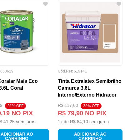
:
863629
Cód.Ref:
619141
Coralar Mais Eco
Tinta Extralatex Semibrilho
3.6L Coral
Camurca 3,6L
Interno/Externo Hidracor
9
R$
117
,
00
31
% OFF
33
% OFF
9
,
19
NO PIX
R$
79
,
90
NO PIX
$
41
,
25
sem juros
1
x de
R$
84
,
10
sem juros
ADICIONAR AO
ADICIONAR AO
CARRINHO
CARRINHO