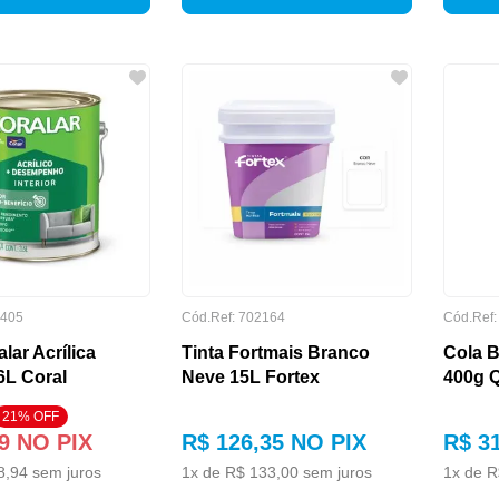
405
Cód.Ref:
702164
Cód.Ref
lar Acrílica
Tinta Fortmais Branco
Cola 
6L Coral
Neve 15L Fortex
400g Q
21
% OFF
9
NO PIX
R$
126
,
35
NO PIX
R$
3
8
,
94
sem juros
1
x de
R$
133
,
00
sem juros
1
x de
R