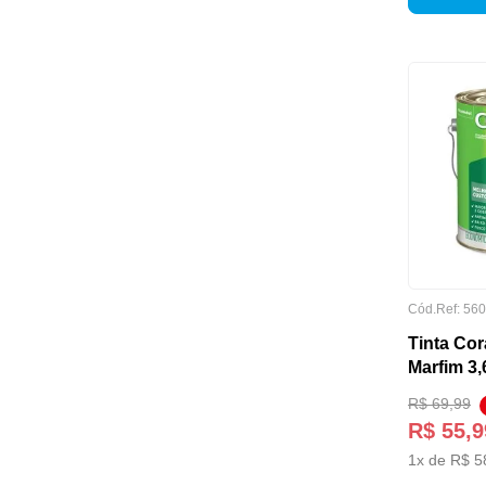
CONTEÚDO DA EMBALAGEM
Cód.Ref:
560
Tinta Cora
Marfim 3,
R$
69
,
99
R$
55
,
9
COR
1
x de
R$
5