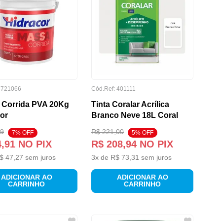
:
721066
Cód.Ref:
401111
 Corrida PVA 20Kg
Tinta Coralar Acrílica
or
Branco Neve 18L Coral
9
R$
221
,
00
7
% OFF
5
% OFF
4
,
91
NO PIX
R$
208
,
94
NO PIX
$
47
,
27
sem juros
3
x de
R$
73
,
31
sem juros
ADICIONAR AO
ADICIONAR AO
CARRINHO
CARRINHO