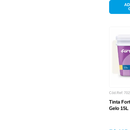
AD
DIMENSÕES
Cód.Ref:
702
Tinta Fo
Gelo 15L 