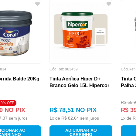
834
Cód.Ref:
963459
Cód.Ref
rrida Balde 20Kg
Tinta Acrílica Hiper D+
Tinta 
Branco Gelo 15L Hipercor
Palha 
R$
55
,
9
9
% OFF
0
NO PIX
R$
78
,
51
NO PIX
R$
3
7
,
37
sem juros
1
x de
R$
82
,
64
sem juros
1
x de
R
ICIONAR AO
ADICIONAR AO
CARRINHO
CARRINHO