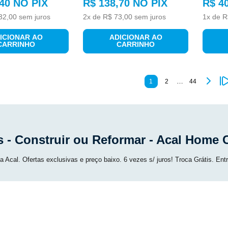
40
NO PIX
R$
138
,
70
NO PIX
R$
4
32
,
00
sem juros
2
x de
R$
73
,
00
sem juros
1
x de
R
ICIONAR AO
ADICIONAR AO
CARRINHO
CARRINHO
…
1
2
44
s - Construir ou Reformar - Acal Home 
 Acal. Ofertas exclusivas e preço baixo. 6 vezes s/ juros! Troca Grátis. Entre