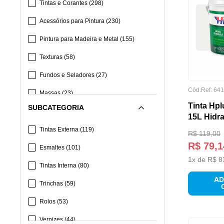
Tintas e Corantes
(
298
)
Acessórios para Pintura
(
230
)
Pintura para Madeira e Metal
(
155
)
Texturas
(
58
)
Fundos e Seladores
(
27
)
Cód.Ref:
641
Massas
(
23
)
Tinta Hp
SUBCATEGORIA
Colas e Adesivos
(
21
)
15L Hidr
Complemento para Pintura
(
15
)
Tintas Externa
(
119
)
R$
119
,
00
R$
79
,
1
Solventes e Removedores
(
11
)
Esmaltes
(
101
)
1
x de
R$
8
Tintas Interna
(
80
)
AD
Trinchas
(
59
)
Rolos
(
53
)
Vernizes
(
44
)