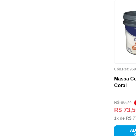
AMBIENTE INDICADO
Cód.Ref:
959
Massa Co
Coral
R$
80
,
74
CATEGORY 4
R$
73
,
5
1
x de
R$
7
AD