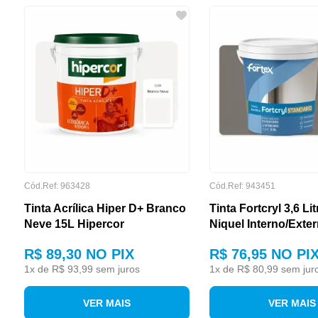
GARANTIA
Cód.Ref: 963428
Cód.Ref: 943451
Tinta Acrílica Hiper D+ Branco
Tinta Fortcryl 3,6 Li
Neve 15L Hipercor
Niquel Interno/Exte
LINHA
R$ 89,30
NO PIX
R$ 76,95
NO PI
1
x de
R$ 93,99
sem juros
1
x de
R$ 80,99
sem jur
VER MAIS
VER MAIS