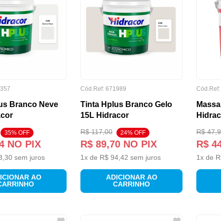
357
Cód.Ref:
671989
Cód.Ref
lus Branco Neve
Tinta Hplus Branco Gelo
Massa
acor
15L Hidracor
Hidrac
R$
117
,
00
R$
47
,
9
35
% OFF
24
% OFF
4
NO PIX
R$
89
,
70
NO PIX
R$
4
3
,
30
sem juros
1
x de
R$
94
,
42
sem juros
1
x de
R
ICIONAR AO
ADICIONAR AO
CARRINHO
CARRINHO