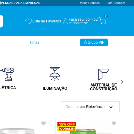
VENDAS PARA EMPRESAS
CUPOM BEMVINDO
Meus Pedidos
Fale Conosco
10% OFF
0
Faça seu login ou
Lista de Favoritos
cadastre-se
Tintas
Grupo VIP
MATERIAL DE
LÉTRICA
ILUMINAÇÃO
CONSTRUÇÃO
Ordenar por
Relevância