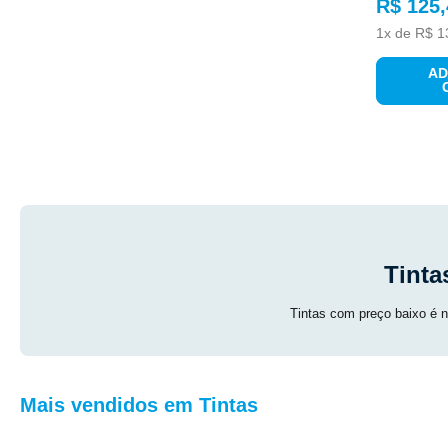
R$
125
,
EMBALAGEM
1
x de
R$
1
AD
Tinta
FORMA DO PRODUTO
Tintas com preço baixo é na
Mais vendidos em Tintas