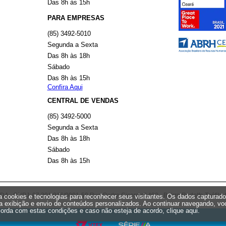
Das 8h às 15h
PARA EMPRESAS
(85) 3492-5010
Segunda a Sexta
Das 8h às 18h
Sábado
Das 8h às 15h
Confira Aqui
CENTRAL DE VENDAS
(85) 3492-5000
Segunda a Sexta
Das 8h às 18h
Sábado
Das 8h às 15h
 CNPJ: 07.201.916/0001-59 Rua Padre Cicero nº 400 - Bairro Rodolfo Teófilo 
iza cookies e tecnologias para reconhecer seus visitantes. Os dados capturad
a exibição e envio de conteúdos personalizados. Ao continuar navegando, vo
orda com estas condições e caso não esteja de acordo,
clique aqui
.