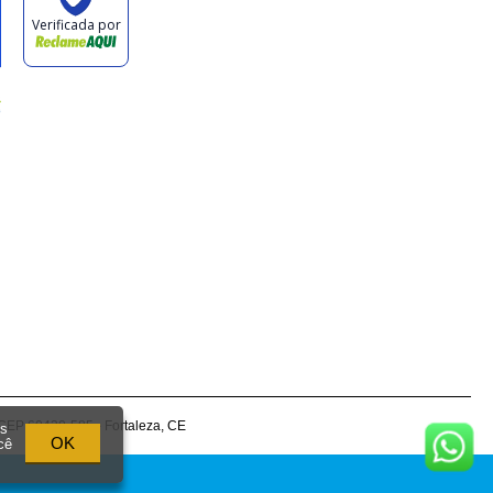
CEP 60430-585 - Fortaleza, CE
os
OK
cê