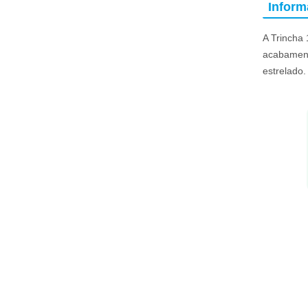
Infor
A Trincha 
acabament
estrelado.