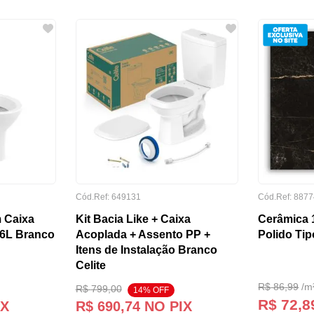
Cód.Ref:
649131
Cód.Ref:
8877
 Caixa
Kit Bacia Like + Caixa
Cerâmica 
/6L Branco
Acoplada + Assento PP +
Polido Tip
Itens de Instalação Branco
Celite
R$
86
,
99
/
m
R$
799
,
00
14
% OFF
R$ 72,8
IX
R$
690
,
74
NO PIX