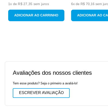
1
x de
R$ 27,35
sem juros
6
x de
R$
70
,
16
sem jur
ADICIONAR AO CARRINHO
ADICIONAR AO C
Avaliações dos nossos clientes
Tem esse produto? Seja o primeiro a avaliá-lo!
ESCREVER AVALIAÇÃO