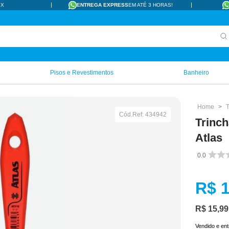
IX
ENTREGA EXPRESS
EM ATÉ 3 HORAS!
Pisos e Revestimentos
Banheiro
T
Cód.Ref:
434942
Trinc
Atlas
0.0
R$
R$
15
,
99
Vendido e en