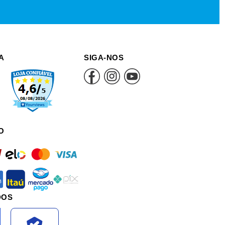
A
SIGA-NOS
O
rd
elo
mastercard
visa
an
itau
mercadopago
pix
DOS