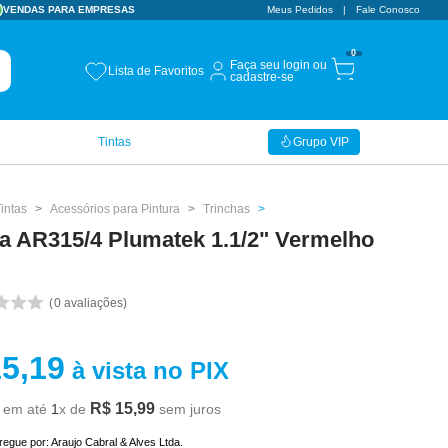
VENDAS PARA EMPRESAS
Meus Pedidos
Fale Conosco
0
Faça seu login ou
Lista de Favoritos
cadastre-se
Tintas
Grupo VIP
intas
Acessórios para Pintura
Trinchas
ha AR315/4 Plumatek 1.1/2" Vermelho
0
avaliações
15
,
19
à vista no PIX
R$
15
,
99
em até
1
x de
sem juros
tregue por:
Araujo Cabral & Alves Ltda.