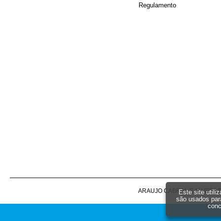
Regulamento
ARAUJO CABRAL E ALVES LTDA -
Este site util
são usados par
conc