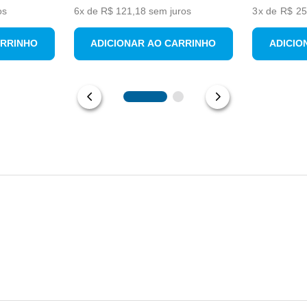
os
6
x de
R$
121
,
18
sem juros
3
x de
R$ 25
ARRINHO
ADICIONAR AO CARRINHO
ADICIO