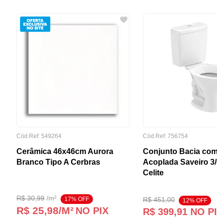
Cód.Ref:
549264
Cód.Ref:
756754
Cerâmica 46x46cm Aurora
Conjunto Bacia com
Branco Tipo A Cerbras
Acoplada Saveiro 3
Celite
R$
30
,
99
/
m²
17
% OFF
R$
451
,
00
12
% OFF
R$ 25,98
/M²
NO PIX
R$
399
,
91
NO P