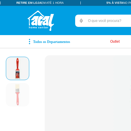
RETIRE EM LOJA
EM ATÉ 1 HORA
5% À VISTA
NO P
O que você procura?
TERMOS MAIS BUSCADOS
pisos revestimentos
1
º
Outlet
ceramica
2
º
tinta
3
º
porcelanato
4
º
revestimento
5
º
vaso sanitário
6
º
pia
7
º
chuveiro
8
º
porta
9
º
1
10
º