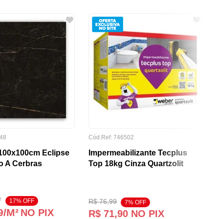
48
Cód.Ref:
746502
100x100cm Eclipse
Impermeabilizante Tecplus
o A Cerbras
Top 18kg Cinza Quartzolit
²
17
% OFF
R$
76
,
99
7
% OFF
9
/M²
NO PIX
R$
71
,
90
NO PIX