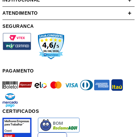
+
+
ATENDIMENTO
SEGURANCA
PAGAMENTO
boleto
hipercard
elo
mastercard
visa
diners
american
itau
mercadopago
pix
CERTIFICADOS