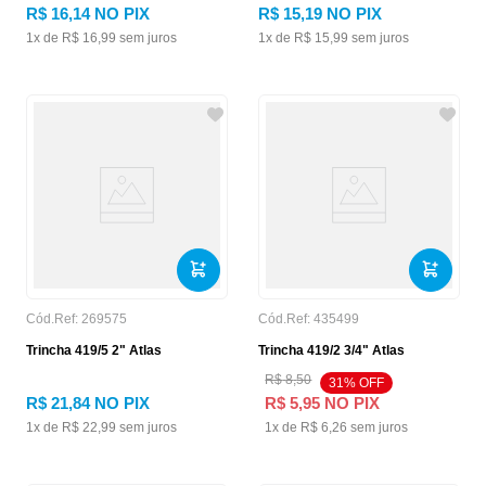
R$
16
,
14
NO PIX
R$
15
,
19
NO PIX
1
x de
R$
16
,
99
sem juros
1
x de
R$
15
,
99
sem juros
Cód.Ref:
269575
Cód.Ref:
435499
Trincha 419/5 2" Atlas
Trincha 419/2 3/4" Atlas
R$
8
,
50
31
% OFF
R$
21
,
84
NO PIX
R$
5
,
95
NO PIX
1
x de
R$
22
,
99
sem juros
1
x de
R$
6
,
26
sem juros