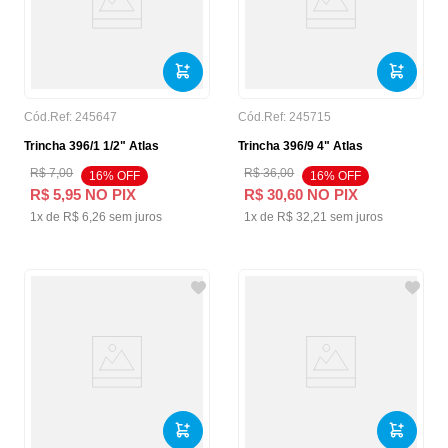
Cód.Ref:
245647
Cód.Ref:
245715
Trincha 396/1 1/2" Atlas
Trincha 396/9 4" Atlas
R$
7
,
00
R$
36
,
00
16
% OFF
16
% OFF
R$
5
,
95
NO PIX
R$
30
,
60
NO PIX
1
x de
R$
6
,
26
sem juros
1
x de
R$
32
,
21
sem juros