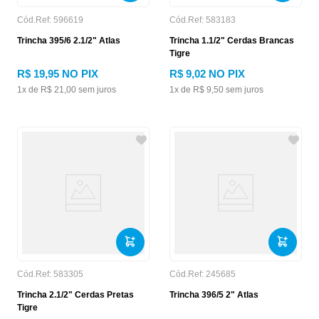
Cód.Ref:
596619
Cód.Ref:
583183
Trincha 395/6 2.1/2" Atlas
Trincha 1.1/2" Cerdas Brancas
Tigre
R$
19
,
95
NO PIX
R$
9
,
02
NO PIX
1
x de
R$
21
,
00
sem juros
1
x de
R$
9
,
50
sem juros
Cód.Ref:
583305
Cód.Ref:
245685
Trincha 2.1/2" Cerdas Pretas
Trincha 396/5 2" Atlas
Tigre