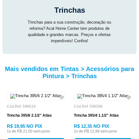
Trinchas
Trinchas para a sua construção, decoração ou
reforma? Acal Home Center tem produtos de
qualidade e grandes marcas. Preços e ofertas
imperdíveis! Confira!
Mais vendidos em Tintas > Acessórios para
Pintura > Trinchas
Cód.Ref: 596619
Cód.Ref: 596596
Trincha 395/6 2.1/2" Atlas
Trincha 395/4 1.1/2" Atlas
R$ 19,95
NO PIX
R$ 12,35
NO PIX
1
x de
R$ 21,00
sem juros
1
x de
R$ 12,99
sem juros