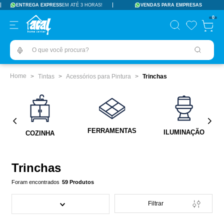
ENTREGA EXPRESS
EM ATÉ 3 HORAS!
VENDAS PARA EMPRESAS
TERMOS MAIS BUSCADOS
0
pisos revestimentos
1
º
O que você procura?
ceramica
2
º
tinta
3
º
Tintas
Acessórios para Pintura
Trinchas
porcelanato
4
º
revestimento
5
º
vaso sanitário
6
º
FERRAMENTAS
ILUMINAÇÃO
COZINHA
pia
7
º
chuveiro
8
º
Trinchas
porta
9
º
59
Produtos
1
10
º
Filtrar