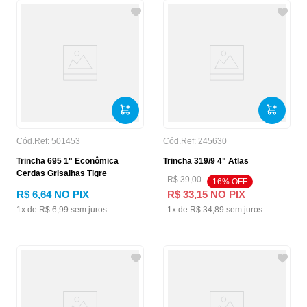
Cód.Ref:
501453
Cód.Ref:
245630
Trincha 695 1" Econômica
Trincha 319/9 4" Atlas
Cerdas Grisalhas Tigre
R$
39
,
00
16
% OFF
R$
6
,
64
NO PIX
R$
33
,
15
NO PIX
1
x de
R$
6
,
99
sem juros
1
x de
R$
34
,
89
sem juros