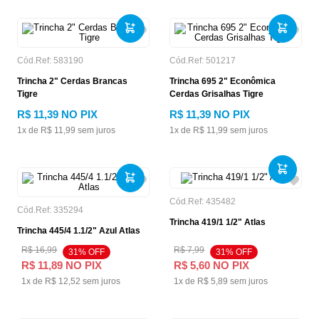
Cód.Ref:
583190
Cód.Ref:
501217
Trincha 2" Cerdas Brancas
Trincha 695 2" Econômica
Tigre
Cerdas Grisalhas Tigre
R$
11
,
39
NO PIX
R$
11
,
39
NO PIX
1
x de
R$
11
,
99
sem juros
1
x de
R$
11
,
99
sem juros
Cód.Ref:
435482
Cód.Ref:
335294
Trincha 419/1 1/2" Atlas
Trincha 445/4 1.1/2" Azul Atlas
R$
16
,
99
R$
7
,
99
31
% OFF
31
% OFF
R$
11
,
89
NO PIX
R$
5
,
60
NO PIX
1
x de
R$
12
,
52
sem juros
1
x de
R$
5
,
89
sem juros