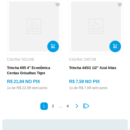
Cód.Ref:
501248
Cód.Ref:
245739
Trincha 695 4" Econômica
Trincha 445/1 1/2" Azul Atlas
Cerdas Grisalhas Tigre
R$
21
,
84
NO PIX
R$
7
,
59
NO PIX
1
x de
R$
22
,
99
sem juros
1
x de
R$
7
,
99
sem juros
…
1
2
4