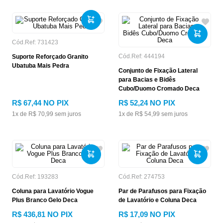
Cód.Ref:
731423
Cód.Ref:
444194
Suporte Reforçado Granito
Ubatuba Mais Pedra
Conjunto de Fixação Lateral
para Bacias e Bidês
Cubo/Duomo Cromado Deca
R$
67
,
44
NO PIX
R$
52
,
24
NO PIX
1
x de
R$
70
,
99
sem juros
1
x de
R$
54
,
99
sem juros
Cód.Ref:
193283
Cód.Ref:
274753
Coluna para Lavatório Vogue
Par de Parafusos para Fixação
Plus Branco Gelo Deca
de Lavatório e Coluna Deca
R$
436
,
81
NO PIX
R$
17
,
09
NO PIX