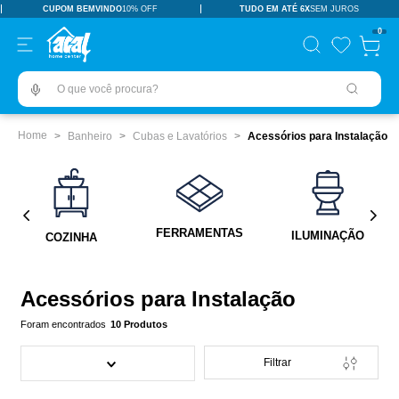
CUPOM BEMVINDO
10% OFF
TUDO EM ATÉ 6X
SEM JUROS
TERMOS MAIS BUSCADOS
0
pisos revestimentos
1
º
O que você procura?
ceramica
2
º
tinta
3
º
Banheiro
Cubas e Lavatórios
Acessórios para Instalação
porcelanato
4
º
revestimento
5
º
pia
6
º
FERRAMENTAS
ILUMINAÇÃO
COZINHA
vaso sanitário
7
º
porta
8
º
Acessórios para Instalação
chuveiro
9
º
10
Produtos
1
10
º
Filtrar