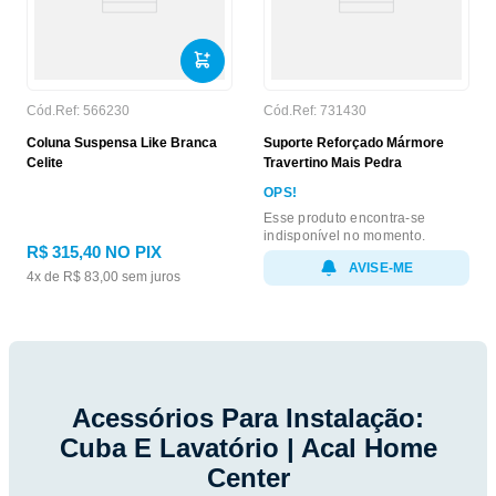
Cód.Ref:
566230
Cód.Ref:
731430
Coluna Suspensa Like Branca
Suporte Reforçado Mármore
Celite
Travertino Mais Pedra
OPS!
Esse produto encontra-se
indisponível no momento.
R$
315
,
40
NO PIX
AVISE-ME
4
x de
R$
83
,
00
sem juros
Acessórios Para Instalação:
Cuba E Lavatório | Acal Home
Center