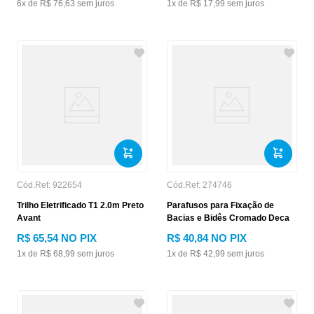
6
x de
R$
76
,
63
sem juros
1
x de
R$
17
,
99
sem juros
Cód.Ref:
922654
Cód.Ref:
274746
Trilho Eletrificado T1 2.0m Preto
Parafusos para Fixação de
Avant
Bacias e Bidês Cromado Deca
R$
65
,
54
NO PIX
R$
40
,
84
NO PIX
1
x de
R$
68
,
99
sem juros
1
x de
R$
42
,
99
sem juros