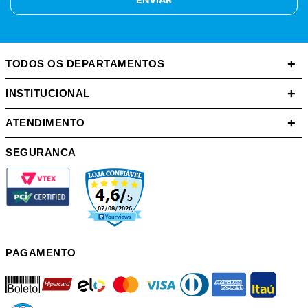
+
TODOS OS DEPARTAMENTOS
+
INSTITUCIONAL
+
ATENDIMENTO
SEGURANCA
PAGAMENTO
boleto
hipercard
elo
mastercard
visa
diners
american
itau