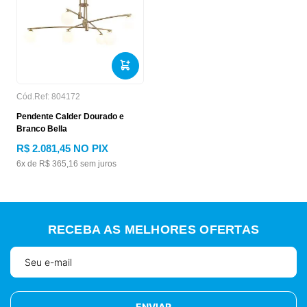
Cód.Ref:
804172
Pendente Calder Dourado e
Branco Bella
R$
2
.
081
,
45
NO PIX
6
x de
R$
365
,
16
sem juros
RECEBA AS MELHORES OFERTAS
ENVIAR