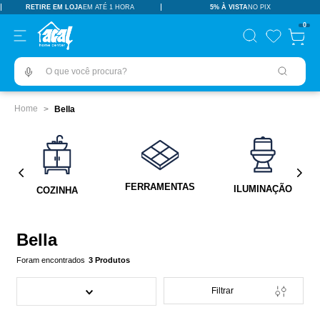
RETIRE EM LOJA
EM ATÉ 1 HORA
5% À VISTA
NO PIX
TERMOS MAIS BUSCADOS
0
pisos revestimentos
1
º
O que você procura?
ceramica
2
º
tinta
3
º
Bella
porcelanato
4
º
revestimento
5
º
pia
6
º
FERRAMENTAS
ILUMINAÇÃO
COZINHA
vaso sanitário
7
º
porta
8
º
Bella
chuveiro
9
º
3
Produtos
18l
10
º
Filtrar