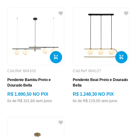
Cód.Ref:
804103
Cód.Ref:
804127
Pendente Bambu Preto e
Pendente Beat Preto e Dourado
Dourado Bella
Bella
R$
1
.
890
,
50
NO PIX
R$
1
.
248
,
30
NO PIX
6
x de
R$
331
,
66
sem juros
6
x de
R$
219
,
00
sem juros