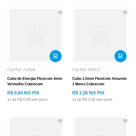
Cód.Ref:
762984
Cód.Ref:
609517
Cabo de Energia Flexicom 4mm
Cabo 1.5mm Flexicom Amarelo
Vermelho Cobrecom
1 Metro Cobrecom
R$
6
,
64
NO PIX
R$
2
,
26
NO PIX
1
x de
R$
6
,
99
sem juros
1
x de
R$
2
,
38
sem juros