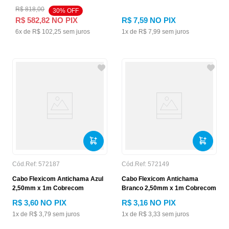
R$
818
,
00
30
% OFF
R$
582
,
82
NO PIX
R$
7
,
59
NO PIX
6
x de
R$
102
,
25
sem juros
1
x de
R$
7
,
99
sem juros
Cód.Ref:
572187
Cód.Ref:
572149
Cabo Flexicom Antichama Azul
Cabo Flexicom Antichama
2,50mm x 1m Cobrecom
Branco 2,50mm x 1m Cobrecom
R$
3
,
60
NO PIX
R$
3
,
16
NO PIX
1
x de
R$
3
,
79
sem juros
1
x de
R$
3
,
33
sem juros