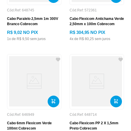
Cód.Ref:
648745
Cód.Ref:
572361
Cabo Paralelo 2,5mm 1m 300V
Cabo Flexicom Antichama Verde
Branco Cobrecom
2,50mm x 100m Cobrecom
R$
9
,
02
NO PIX
R$
304
,
95
NO PIX
1
x de
R$
9
,
50
sem juros
4
x de
R$
80
,
25
sem juros
Cód.Ref:
646949
Cód.Ref:
648714
Cabo 6mm Flexicom Verde
Cabo Flexicom PP 2 X 1,5mm
100mt Cobrecom
Preto Cobrecom