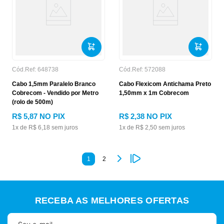
Cód.Ref:
648738
Cód.Ref:
572088
Cabo 1,5mm Paralelo Branco
Cabo Flexicom Antichama Preto
Cobrecom - Vendido por Metro
1,50mm x 1m Cobrecom
(rolo de 500m)
R$
5
,
87
NO PIX
R$
2
,
38
NO PIX
1
x de
R$
6
,
18
sem juros
1
x de
R$
2
,
50
sem juros
1
2
RECEBA AS MELHORES OFERTAS