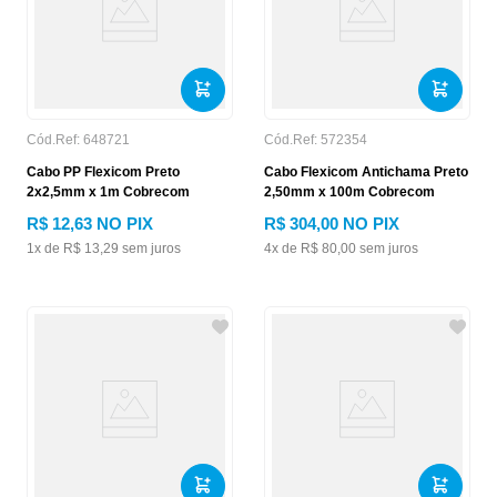
Cód.Ref:
648721
Cód.Ref:
572354
Cabo PP Flexicom Preto
Cabo Flexicom Antichama Preto
2x2,5mm x 1m Cobrecom
2,50mm x 100m Cobrecom
R$
12
,
63
NO PIX
R$
304
,
00
NO PIX
1
x de
R$
13
,
29
sem juros
4
x de
R$
80
,
00
sem juros