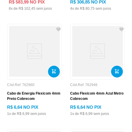
R$
583
,
99
NO PIX
R$
306
,
85
NO PIX
6
x de
R$
102
,
45
sem juros
4
x de
R$
80
,
75
sem juros
Cód.Ref:
762960
Cód.Ref:
762946
Cabo de Energia Flexicom 4mm
Cabo Flexicom 4mm Azul Metro
Preto Cobrecom
Cobrecom
R$
6
,
64
NO PIX
R$
6
,
64
NO PIX
1
x de
R$
6
,
99
sem juros
1
x de
R$
6
,
99
sem juros