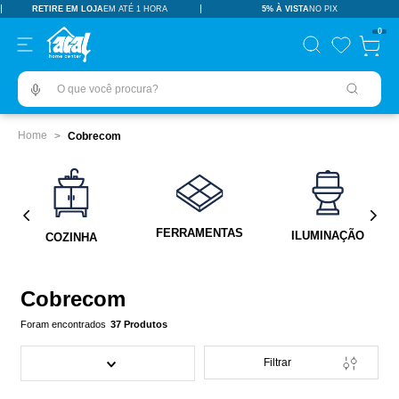
RETIRE EM LOJA
EM ATÉ 1 HORA
5% À VISTA
NO PIX
TERMOS MAIS BUSCADOS
0
pisos revestimentos
1
º
O que você procura?
ceramica
2
º
tinta
3
º
Cobrecom
porcelanato
4
º
revestimento
5
º
vaso sanitário
6
º
FERRAMENTAS
ILUMINAÇÃO
COZINHA
pia
7
º
porta
8
º
Cobrecom
chuveiro
9
º
37
Produtos
18l
10
º
Filtrar