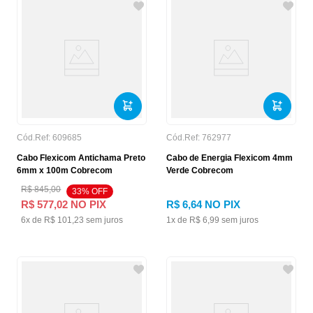
Cód.Ref:
609685
Cód.Ref:
762977
Cabo Flexicom Antichama Preto
Cabo de Energia Flexicom 4mm
6mm x 100m Cobrecom
Verde Cobrecom
R$
845
,
00
33
% OFF
R$
577
,
02
NO PIX
R$
6
,
64
NO PIX
6
x de
R$
101
,
23
sem juros
1
x de
R$
6
,
99
sem juros