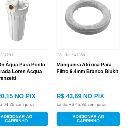
:
337793
Cód.Ref:
947350
 De Água Para Ponto
Mangueira Atóxica Para
trada Loren Acqua
Filtro 9.4mm Branco Blukit
enzetti
20
,
15
NO PIX
R$
43
,
69
NO PIX
$
84
,
25
sem juros
1
x de
R$
45
,
99
sem juros
ADICIONAR AO
ADICIONAR AO
CARRINHO
CARRINHO