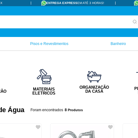
IX
ENTREGA EXPRESS
EM ATÉ 3 HORAS!
Pisos e Revestimentos
Banheiro
ORGANIZAÇÃO
P
MATERIAIS
ÇÃO
DA CASA
ELETRICOS
 de Água
8
Produtos