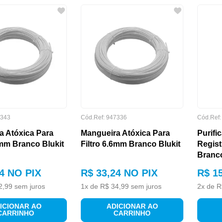
343
Cód.Ref:
947336
Cód.Ref
a Atóxica Para
Mangueira Atóxica Para
Purif
9mm Branco Blukit
Filtro 6.6mm Branco Blukit
Regist
Branco
4
NO PIX
R$
33
,
24
NO PIX
R$
1
2
,
99
sem juros
1
x de
R$
34
,
99
sem juros
2
x de
R
ICIONAR AO
ADICIONAR AO
CARRINHO
CARRINHO