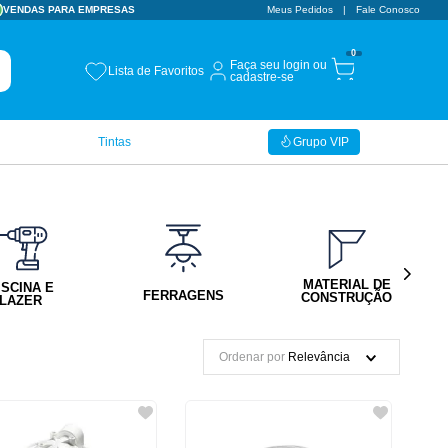
VENDAS PARA EMPRESAS
Meus Pedidos
Fale Conosco
0
Faça seu login ou
Lista de Favoritos
cadastre-se
Tintas
Grupo VIP
MATERIAL DE
ISCINA E
FERRAGENS
CONSTRUÇÃO
LAZER
Ordenar por
Relevância