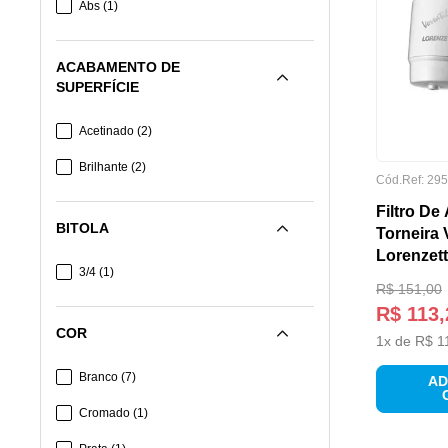
Abs
(
1
)
ACABAMENTO DE
SUPERFÍCIE
Acetinado
(
2
)
Brilhante
(
2
)
Cód.Ref:
295
Filtro De
BITOLA
Torneira V
Lorenzett
3/4
(
1
)
R$
151
,
00
R$
113
,
COR
1
x de
R$
1
Branco
(
7
)
AD
Cromado
(
1
)