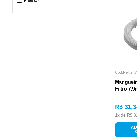
Prata
(
1
)
DIMENSÕES
Cód.Ref:
947
Mangueir
Filtro 7.
EMBALAGEM
R$
31
,
3
1
x de
R$
3
AD