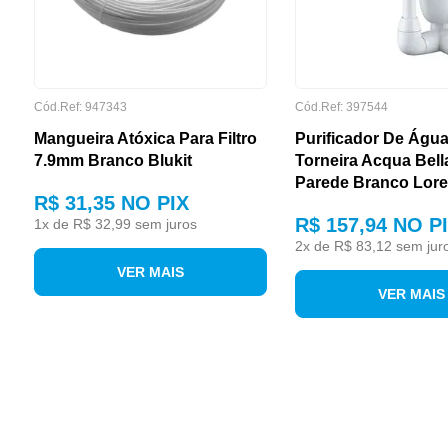
Cód.Ref: 947343
Cód.Ref: 397544
Mangueira Atóxica Para Filtro
Purificador De Águ
7.9mm Branco Blukit
Torneira Acqua Bell
PRODUTO
Parede Branco Lore
R$ 31,35
NO PIX
R$ 157,94
NO P
1
x de
R$ 32,99
sem juros
2
x de
R$ 83,12
sem jur
VER MAIS
VER MAIS
VIDA ÚTIL DO REFIL