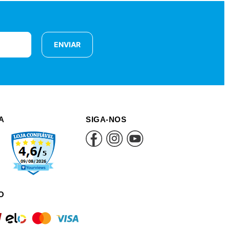
ENVIAR
A
SIGA-NOS
O
rd
elo
mastercard
visa