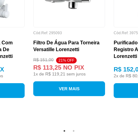
Cód.Ref: 295093
Cód.Ref: 397
a Com
Filtro De Água Para Torneira
Purificad
a De
Versatille Lorenzetti
Registro 
nzetti
Lorenzetti
R$ 151,00
21% OFF
R$ 113,25
NO PIX
IX
R$ 152,
1
x de
R$ 119,21
sem juros
os
2
x de
R$ 80
VER MAIS