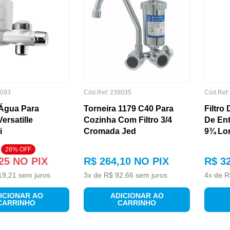
093
Cód.Ref:
239035
Cód.Ref
 Água Para
Torneira 1179 C40 Para
Filtro
ersatille
Cozinha Com Filtro 3/4
De En
i
Cromada Jed
9¾ Lor
26
% OFF
25
NO PIX
R$
264
,
10
NO PIX
R$
3
19
,
21
sem juros
3
x de
R$
92
,
66
sem juros
4
x de
R
ICIONAR AO
ADICIONAR AO
CARRINHO
CARRINHO