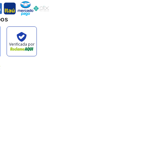
an
itau
mercadopago
pix
DOS