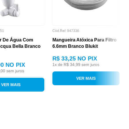
551
Cód.Ref: 947336
or De Água Com
Mangueira Atóxica Para Filtro
Acqua Bella Branco
6.6mm Branco Blukit
R$ 33,25
NO PIX
00
NO PIX
1
x de
R$ 34,99
sem juros
,00
sem juros
VER MAIS
VER MAIS