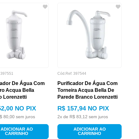
:
397551
Cód.Ref:
397544
icador De Água Com
Purificador De Água Com
ro Acqua Bella
Torneira Acqua Bella De
 Lorenzetti
Parede Branco Lorenzetti
52
,
00
NO PIX
R$
157
,
94
NO PIX
$
80
,
00
sem juros
2
x de
R$
83
,
12
sem juros
ADICIONAR AO
ADICIONAR AO
CARRINHO
CARRINHO