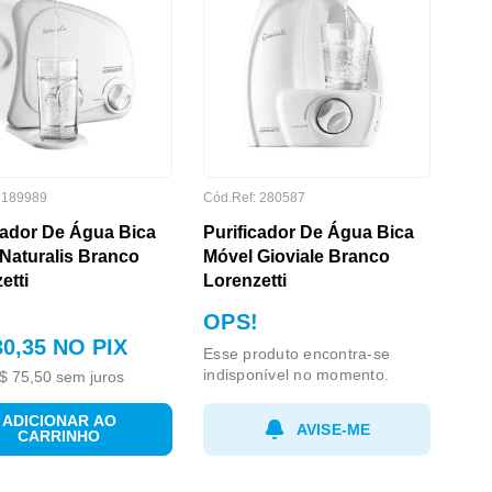
:
189989
Cód.Ref:
280587
cador De Água Bica
Purificador De Água Bica
Naturalis Branco
Móvel Gioviale Branco
etti
Lorenzetti
OPS!
30
,
35
NO PIX
Esse produto encontra-se
indisponível no momento.
$
75
,
50
sem juros
ADICIONAR AO
AVISE-ME
CARRINHO