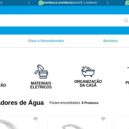
IX
ENTREGA EXPRESS
EM ATÉ 3 HORAS!
Pisos e Revestimentos
Banheiro
ORGANIZAÇÃO
P
MATERIAIS
ÇÃO
DA CASA
ELETRICOS
adores de Água
4
Produtos