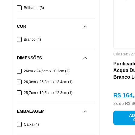
Brilhante
(
3
)
COR
Branco
(
4
)
Cód.Ref:
727
DIMENSÕES
Purificad
Acqua D
26cm x 24,6cm x 10,2cm
(
2
)
Branco Lo
26,3cm x 25,8cm x 13,4cm
(
1
)
25,7cm x 19,5cm x 12,3cm
(
1
)
R$
164
,
2
x de
R$
8
EMBALAGEM
AD
Caixa
(
4
)