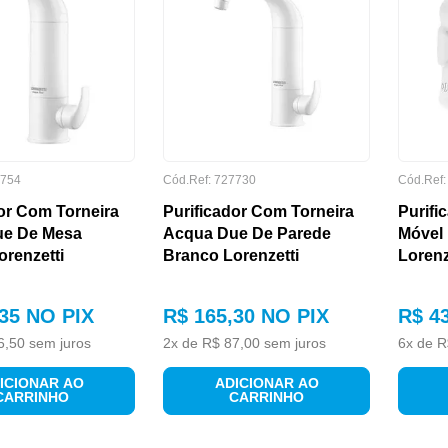
754
Cód.Ref:
727730
Cód.Ref
or Com Torneira
Purificador Com Torneira
Purifi
ue De Mesa
Acqua Due De Parede
Móvel 
renzetti
Branco Lorenzetti
Lorenz
35
NO PIX
R$
165
,
30
NO PIX
R$
4
6
,
50
sem juros
2
x de
R$
87
,
00
sem juros
6
x de
R
ICIONAR AO
ADICIONAR AO
CARRINHO
CARRINHO