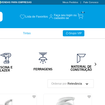
VENDAS PARA EMPRESAS
Meus Pedidos
Fale Conosco
0
Faça seu login ou
Lista de Favoritos
cadastre-se
Tintas
Grupo VIP
MATERIAL DE
ISCINA E
FERRAGENS
CONSTRUÇÃO
LAZER
Ordenar por
Relevância