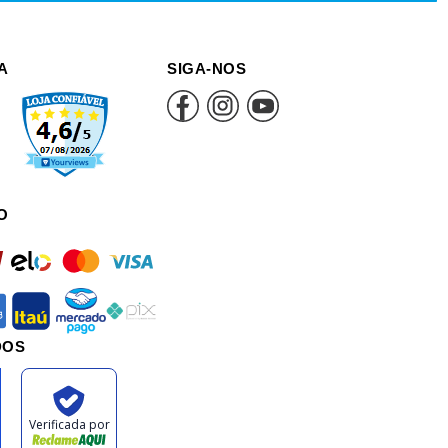
A
SIGA-NOS
O
rd
elo
mastercard
visa
an
itau
mercadopago
pix
DOS