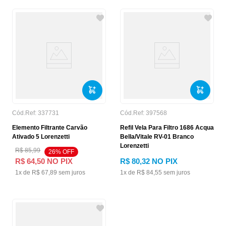
Cód.Ref:
337731
Cód.Ref:
397568
Elemento Filtrante Carvão
Refil Vela Para Filtro 1686 Acqua
Ativado 5 Lorenzetti
Bella/Vitale RV-01 Branco
Lorenzetti
R$
85
,
99
26
% OFF
R$
64
,
50
NO PIX
R$
80
,
32
NO PIX
1
x de
R$
67
,
89
sem juros
1
x de
R$
84
,
55
sem juros