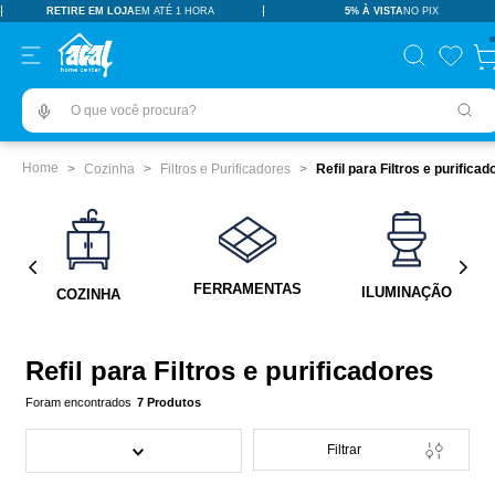
RETIRE EM LOJA
EM ATÉ 1 HORA
5% À VISTA
NO PIX
TERMOS MAIS BUSCADOS
pisos revestimentos
1
º
O que você procura?
ceramica
2
º
tinta
3
º
Cozinha
Filtros e Purificadores
Refil para Filtros e purificad
porcelanato
4
º
revestimento
5
º
vaso sanitário
6
º
FERRAMENTAS
ILUMINAÇÃO
COZINHA
pia
7
º
chuveiro
8
º
Refil para Filtros e purificadores
porta
9
º
7
Produtos
1
10
º
Filtrar