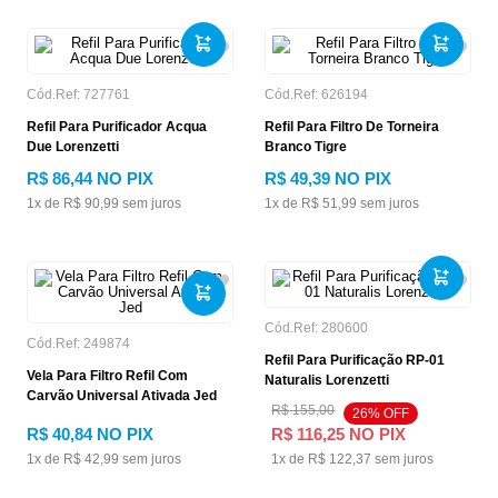
Cód.Ref:
727761
Cód.Ref:
626194
Refil Para Purificador Acqua
Refil Para Filtro De Torneira
Due Lorenzetti
Branco Tigre
R$
86
,
44
NO PIX
R$
49
,
39
NO PIX
1
x de
R$
90
,
99
sem juros
1
x de
R$
51
,
99
sem juros
Cód.Ref:
280600
Cód.Ref:
249874
Refil Para Purificação RP-01
Vela Para Filtro Refil Com
Naturalis Lorenzetti
Carvão Universal Ativada Jed
R$
155
,
00
26
% OFF
R$
40
,
84
NO PIX
R$
116
,
25
NO PIX
1
x de
R$
42
,
99
sem juros
1
x de
R$
122
,
37
sem juros