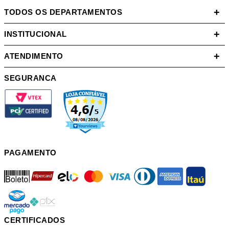
+
TODOS OS DEPARTAMENTOS
+
INSTITUCIONAL
+
ATENDIMENTO
SEGURANCA
PAGAMENTO
boleto
hipercard
elo
mastercard
visa
diners
american
itau
mercadopago
pix
CERTIFICADOS