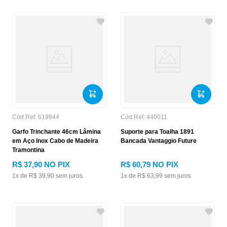
Cód.Ref:
619844
Cód.Ref:
440011
Garfo Trinchante 46cm Lâmina
Suporte para Toalha 1891
em Aço Inox Cabo de Madeira
Bancada Vantaggio Future
Tramontina
R$
37
,
90
NO PIX
R$
60
,
79
NO PIX
1
x de
R$
39
,
90
sem juros
1
x de
R$
63
,
99
sem juros