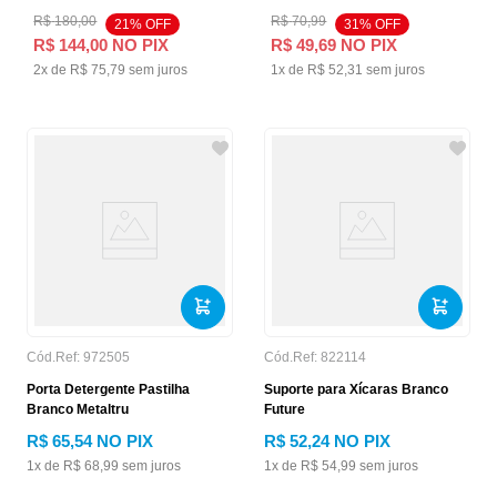
R$
180
,
00
R$
70
,
99
21
% OFF
31
% OFF
R$
144
,
00
NO PIX
R$
49
,
69
NO PIX
2
x de
R$
75
,
79
sem juros
1
x de
R$
52
,
31
sem juros
Cód.Ref:
972505
Cód.Ref:
822114
Porta Detergente Pastilha
Suporte para Xícaras Branco
Branco Metaltru
Future
R$
65
,
54
NO PIX
R$
52
,
24
NO PIX
1
x de
R$
68
,
99
sem juros
1
x de
R$
54
,
99
sem juros