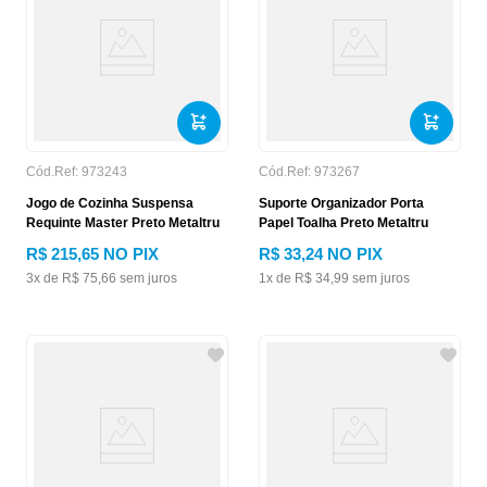
Cód.Ref:
973243
Cód.Ref:
973267
Jogo de Cozinha Suspensa
Suporte Organizador Porta
Requinte Master Preto Metaltru
Papel Toalha Preto Metaltru
R$
215
,
65
NO PIX
R$
33
,
24
NO PIX
3
x de
R$
75
,
66
sem juros
1
x de
R$
34
,
99
sem juros