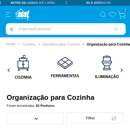
RETIRE EM LOJA
EM ATÉ 1 HORA
5% À VISTA
NO PIX
TERMOS MAIS BUSCADOS
0
pisos revestimentos
1
º
O que você procura?
ceramica
2
º
tinta
3
º
Cozinha
Utensílios para Cozinha
Organização para Cozinh
porcelanato
4
º
revestimento
5
º
pia
6
º
FERRAMENTAS
ILUMINAÇÃO
COZINHA
vaso sanitário
7
º
porta
8
º
Organização para Cozinha
chuveiro
9
º
62
Produtos
1
10
º
Filtrar