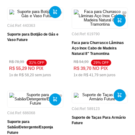
Cód.Ref:
440363
Cód.Ref:
619790
Suporte para Botijão de Gás e
Vaso Future
Faca para Churrasco Lâminas
Aço Inox Cabo de Madeira
Natural 8" Tramontina
R$
78
,
99
R$
54
,
99
31
% OFF
29
% OFF
R$
55
,
29
NO PIX
R$
39
,
70
NO PIX
1
x de
R$
58
,
20
sem juros
1
x de
R$
41
,
79
sem juros
Cód.Ref:
589123
Cód.Ref:
686068
Suporte de Taças Para Armário
Suporte para
Future
Sabão/Detergente/Esponja
Future