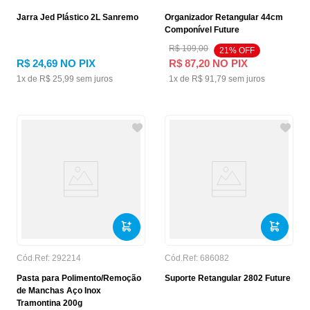
Jarra Jed Plástico 2L Sanremo
Organizador Retangular 44cm
Componível Future
R$
109
,
00
21
% OFF
R$
24
,
69
NO PIX
R$
87
,
20
NO PIX
1
x de
R$
25
,
99
sem juros
1
x de
R$
91
,
79
sem juros
Cód.Ref:
292214
Cód.Ref:
686082
Pasta para Polimento/Remoção
Suporte Retangular 2802 Future
de Manchas Aço Inox
Tramontina 200g