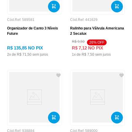
Cód.Ref:
589581
Cód.Ref:
441629
Organizador de Canto 3 Níveis
Ralinho para Válvula Americana
Future
2 Secalux
R$
9
,
50
26
% OFF
R$
135
,
85
NO PIX
R$
7
,
12
NO PIX
2
x de
R$
71
,
50
sem juros
1
x de
R$
7
,
50
sem juros
Cód.Ref:
938884
Cód.Ref:
589000