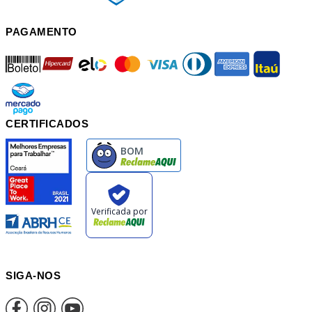
PAGAMENTO
boleto
hipercard
elo
mastercard
visa
diners
american
itau
mercadopago
pix
CERTIFICADOS
SIGA-NOS