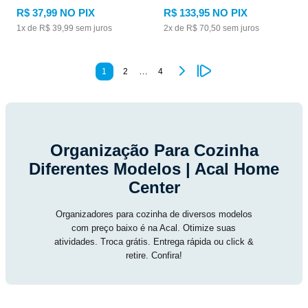
R$
37
,
99
NO PIX
R$
133
,
95
NO PIX
1
x de
R$
39
,
99
sem juros
2
x de
R$
70
,
50
sem juros
…
1
2
4
Organização Para Cozinha
Diferentes Modelos | Acal Home
Center
Organizadores para cozinha de diversos modelos
com preço baixo é na Acal. Otimize suas
atividades. Troca grátis. Entrega rápida ou click &
retire. Confira!