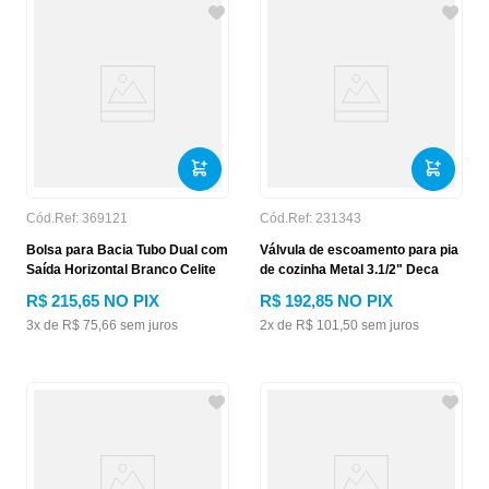
Cód.Ref:
369121
Cód.Ref:
231343
Bolsa para Bacia Tubo Dual com
Válvula de escoamento para pia
Saída Horizontal Branco Celite
de cozinha Metal 3.1/2" Deca
R$
215
,
65
NO PIX
R$
192
,
85
NO PIX
3
x de
R$
75
,
66
sem juros
2
x de
R$
101
,
50
sem juros