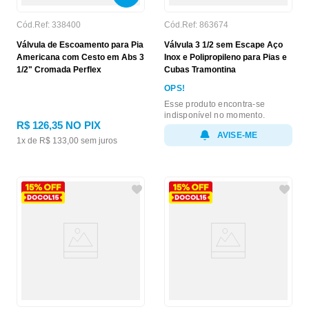
Cód.Ref:
338400
Cód.Ref:
863674
Válvula de Escoamento para Pia
Válvula 3 1/2 sem Escape Aço
Americana com Cesto em Abs 3
Inox e Polipropileno para Pias e
1/2" Cromada Perflex
Cubas Tramontina
OPS!
Esse produto encontra-se
indisponível no momento.
R$
126
,
35
NO PIX
AVISE-ME
1
x de
R$
133
,
00
sem juros