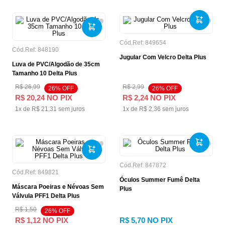
Cód.Ref:
849654
Cód.Ref:
848190
Jugular Com Velcro Delta Plus
Luva de PVC/Algodão de 35cm
Tamanho 10 Delta Plus
R$
26
,
99
R$
2
,
99
26
% OFF
26
% OFF
R$
20
,
24
NO PIX
R$
2
,
24
NO PIX
1
x de
R$
21
,
31
sem juros
1
x de
R$
2
,
36
sem juros
Cód.Ref:
847872
Cód.Ref:
849821
Óculos Summer Fumê Delta
Máscara Poeiras e Névoas Sem
Plus
Válvula PFF1 Delta Plus
R$
1
,
50
26
% OFF
R$
1
,
12
NO PIX
R$
5
,
70
NO PIX