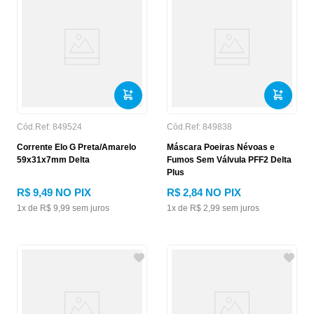
Cód.Ref:
849524
Cód.Ref:
849838
Corrente Elo G Preta/Amarelo
Máscara Poeiras Névoas e
59x31x7mm Delta
Fumos Sem Válvula PFF2 Delta
Plus
R$
9
,
49
NO PIX
R$
2
,
84
NO PIX
1
x de
R$
9
,
99
sem juros
1
x de
R$
2
,
99
sem juros