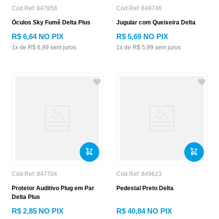
Cód.Ref:
847858
Cód.Ref:
849746
Óculos Sky Fumê Delta Plus
Jugular com Queixeira Delta
R$
6
,
64
NO PIX
R$
5
,
69
NO PIX
1
x de
R$
6
,
99
sem juros
1
x de
R$
5
,
99
sem juros
Cód.Ref:
847704
Cód.Ref:
849623
Protetor Auditivo Plug em Par
Pedestal Preto Delta
Delta Plus
R$
2
,
85
NO PIX
R$
40
,
84
NO PIX