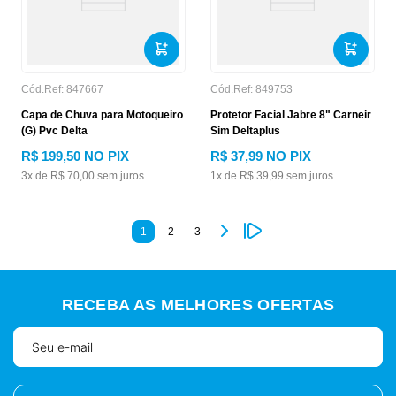
Cód.Ref:
847667
Cód.Ref:
849753
Capa de Chuva para Motoqueiro
Protetor Facial Jabre 8" Carneir
(G) Pvc Delta
Sim Deltaplus
R$
199
,
50
NO PIX
R$
37
,
99
NO PIX
3
x de
R$
70
,
00
sem juros
1
x de
R$
39
,
99
sem juros
1
2
3
RECEBA AS MELHORES OFERTAS