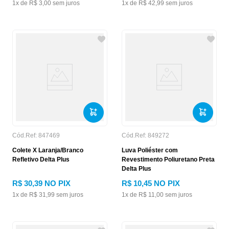
1
x de
R$
3
,
00
sem juros
1
x de
R$
42
,
99
sem juros
Cód.Ref:
847469
Cód.Ref:
849272
Colete X Laranja/Branco
Luva Poliéster com
Refletivo Delta Plus
Revestimento Poliuretano Preta
Delta Plus
R$
30
,
39
NO PIX
R$
10
,
45
NO PIX
1
x de
R$
31
,
99
sem juros
1
x de
R$
11
,
00
sem juros