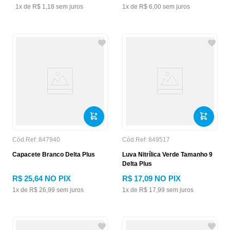
1
x de
R$
1
,
18
sem juros
1
x de
R$
6
,
00
sem juros
Cód.Ref:
847940
Cód.Ref:
849517
Capacete Branco Delta Plus
Luva Nitrílica Verde Tamanho 9
Delta Plus
R$
25
,
64
NO PIX
R$
17
,
09
NO PIX
1
x de
R$
26
,
99
sem juros
1
x de
R$
17
,
99
sem juros