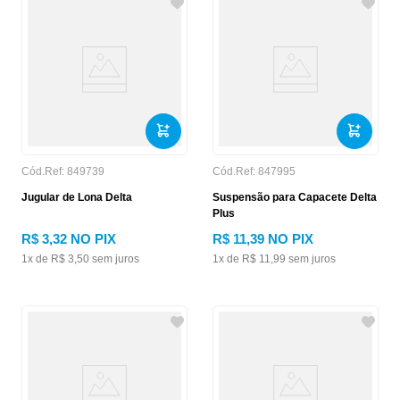
Cód.Ref:
849739
Cód.Ref:
847995
Jugular de Lona Delta
Suspensão para Capacete Delta
Plus
R$
3
,
32
NO PIX
R$
11
,
39
NO PIX
1
x de
R$
3
,
50
sem juros
1
x de
R$
11
,
99
sem juros