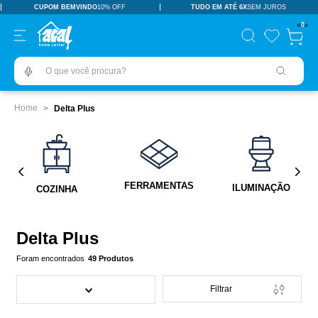
CUPOM BEMVINDO
10% OFF
TUDO EM ATÉ 6X
SEM JUROS
TERMOS MAIS BUSCADOS
0
pisos revestimentos
1
º
O que você procura?
ceramica
2
º
tinta
3
º
Delta Plus
porcelanato
4
º
revestimento
5
º
pia
6
º
FERRAMENTAS
ILUMINAÇÃO
COZINHA
vaso sanitário
7
º
porta
8
º
Delta Plus
chuveiro
9
º
49
Produtos
1
10
º
Filtrar