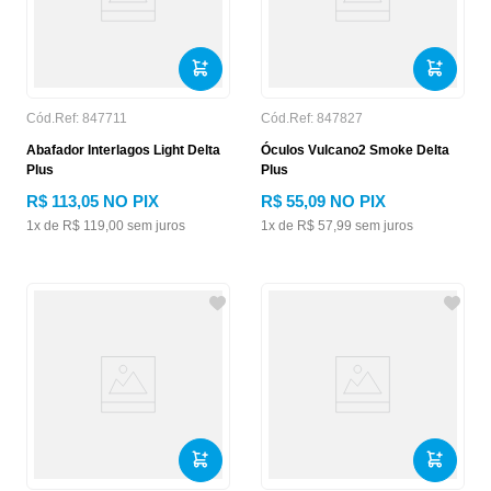
Cód.Ref:
847711
Cód.Ref:
847827
Abafador Interlagos Light Delta
Óculos Vulcano2 Smoke Delta
Plus
Plus
R$
113
,
05
NO PIX
R$
55
,
09
NO PIX
1
x de
R$
119
,
00
sem juros
1
x de
R$
57
,
99
sem juros