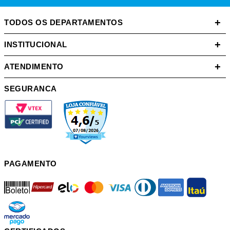
+
TODOS OS DEPARTAMENTOS
+
INSTITUCIONAL
+
ATENDIMENTO
SEGURANCA
PAGAMENTO
boleto
hipercard
elo
mastercard
visa
diners
american
itau
mercadopago
pix