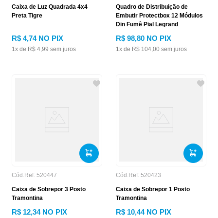
Caixa de Luz Quadrada 4x4
Quadro de Distribuição de
Preta Tigre
Embutir Protectbox 12 Módulos
Din Fumê Pial Legrand
R$
4
,
74
NO PIX
R$
98
,
80
NO PIX
1
x de
R$
4
,
99
sem juros
1
x de
R$
104
,
00
sem juros
Cód.Ref:
520447
Cód.Ref:
520423
Caixa de Sobrepor 3 Posto
Caixa de Sobrepor 1 Posto
Tramontina
Tramontina
R$
12
,
34
NO PIX
R$
10
,
44
NO PIX