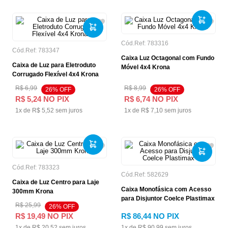
Cód.Ref:
783316
Cód.Ref:
783347
Caixa Luz Octagonal com Fundo
Caixa de Luz para Eletroduto
Móvel 4x4 Krona
Corrugado Flexível 4x4 Krona
R$
6
,
99
R$
8
,
99
26
% OFF
26
% OFF
R$
5
,
24
NO PIX
R$
6
,
74
NO PIX
1
x de
R$
5
,
52
sem juros
1
x de
R$
7
,
10
sem juros
Cód.Ref:
783323
Cód.Ref:
582629
Caixa de Luz Centro para Laje
Caixa Monofásica com Acesso
300mm Krona
para Disjuntor Coelce Plastimax
R$
25
,
99
26
% OFF
R$
19
,
49
NO PIX
R$
86
,
44
NO PIX
1
x de
R$
20
,
52
sem juros
1
x de
R$
90
,
99
sem juros