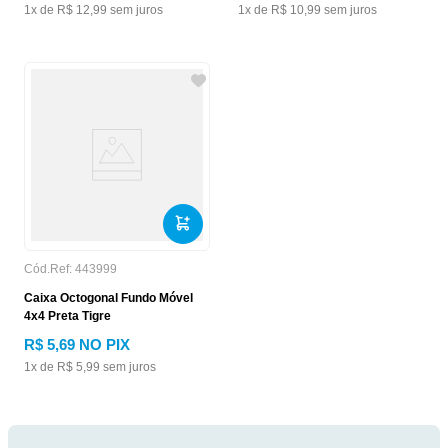
1
x de
R$
12
,
99
sem juros
1
x de
R$
10
,
99
sem juros
Cód.Ref:
443999
Caixa Octogonal Fundo Móvel
4x4 Preta Tigre
R$
5
,
69
NO PIX
1
x de
R$
5
,
99
sem juros