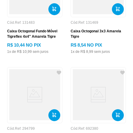
Cód.Ref:
131483
Cód.Ref:
131469
Caixa Octogonal Fundo Móvel
Caixa Octogonal 3x3 Amarela
Tigreflex 4x4" Amarela Tigre
Tigre
R$
10
,
44
NO PIX
R$
8
,
54
NO PIX
1
x de
R$
10
,
99
sem juros
1
x de
R$
8
,
99
sem juros
Cód.Ref:
294799
Cód.Ref:
692380