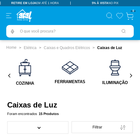
RETIRE EM LOJA
EM ATÉ 1 HORA
5% À VISTA
NO PIX
TERMOS MAIS BUSCADOS
0
pisos revestimentos
1
º
O que você procura?
ceramica
2
º
tinta
3
º
Elétrica
Caixas e Quadros Elétricos
Caixas de Luz
porcelanato
4
º
revestimento
5
º
pia
6
º
FERRAMENTAS
ILUMINAÇÃO
COZINHA
vaso sanitário
7
º
porta
8
º
Caixas de Luz
chuveiro
9
º
15
Produtos
1
10
º
Filtrar