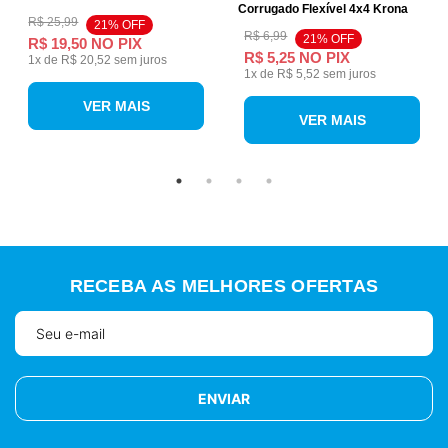
Corrugado Flexível 4x4 Krona
R$ 25,99
21% OFF
R$ 6,99
21% OFF
R$ 19,50
NO PIX
R$ 5,25
NO PIX
1
x de
R$ 20,52
sem juros
1
x de
R$ 5,52
sem juros
VER MAIS
VER MAIS
RECEBA AS MELHORES OFERTAS
ENVIAR