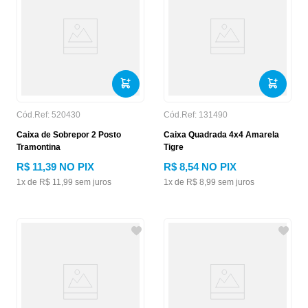
Cód.Ref:
520430
Cód.Ref:
131490
Caixa de Sobrepor 2 Posto
Caixa Quadrada 4x4 Amarela
Tramontina
Tigre
R$
11
,
39
NO PIX
R$
8
,
54
NO PIX
1
x de
R$
11
,
99
sem juros
1
x de
R$
8
,
99
sem juros