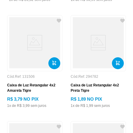
Cód.Ref:
131506
Cód.Ref:
294782
Caixa de Luz Retangular 4x2
Caixa de Luz Retangular 4x2
Amarela Tigre
Preta Tigre
R$
3
,
79
NO PIX
R$
1
,
89
NO PIX
1
x de
R$
3
,
99
sem juros
1
x de
R$
1
,
99
sem juros