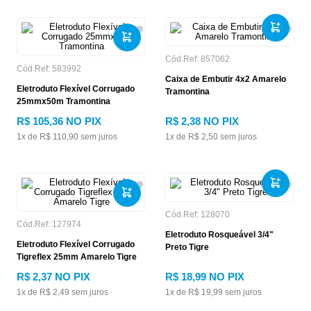
Cód.Ref:
857062
Cód.Ref:
583992
Caixa de Embutir 4x2 Amarelo
Eletroduto Flexível Corrugado
Tramontina
25mmx50m Tramontina
R$
105
,
36
NO PIX
R$
2
,
38
NO PIX
1
x de
R$
110
,
90
sem juros
1
x de
R$
2
,
50
sem juros
Cód.Ref:
128070
Cód.Ref:
127974
Eletroduto Rosqueável 3/4"
Eletroduto Flexível Corrugado
Preto Tigre
Tigreflex 25mm Amarelo Tigre
R$
2
,
37
NO PIX
R$
18
,
99
NO PIX
1
x de
R$
2
,
49
sem juros
1
x de
R$
19
,
99
sem juros