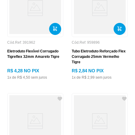
Cód.Ref:
391962
Cód.Ref:
959896
Eletroduto Flexível Corrugado
Tubo Eletroduto Reforçado Flex
Tigreflex 32mm Amarelo Tigre
Corrugado 25mm Vermelho
Tigre
R$
4
,
28
NO PIX
R$
2
,
84
NO PIX
1
x de
R$
4
,
50
sem juros
1
x de
R$
2
,
99
sem juros