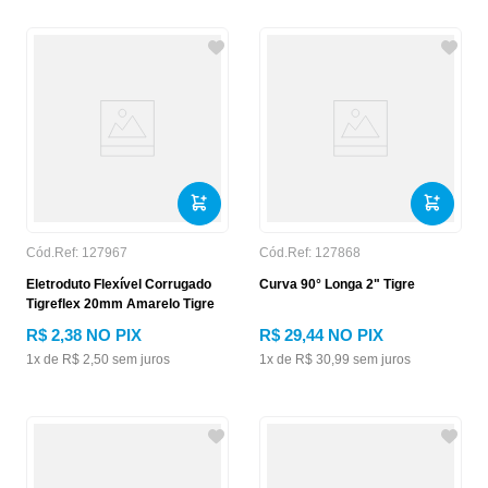
Cód.Ref:
127967
Cód.Ref:
127868
Eletroduto Flexível Corrugado
Curva 90° Longa 2" Tigre
Tigreflex 20mm Amarelo Tigre
R$
2
,
38
NO PIX
R$
29
,
44
NO PIX
1
x de
R$
2
,
50
sem juros
1
x de
R$
30
,
99
sem juros