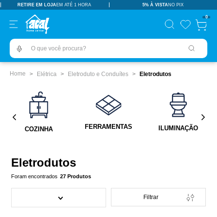
RETIRE EM LOJA
EM ATÉ 1 HORA
5% À VISTA
NO PIX
TERMOS MAIS BUSCADOS
0
pisos revestimentos
1
º
O que você procura?
ceramica
2
º
tinta
3
º
Elétrica
Eletroduto e Conduítes
Eletrodutos
porcelanato
4
º
revestimento
5
º
vaso sanitário
6
º
FERRAMENTAS
ILUMINAÇÃO
COZINHA
pia
7
º
porta
8
º
Eletrodutos
chuveiro
9
º
27
Produtos
18l
10
º
Filtrar