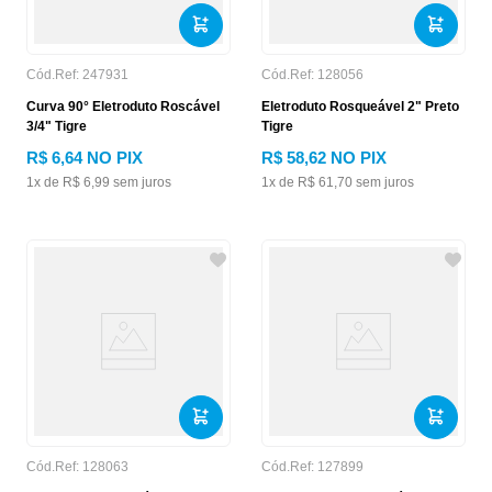
Cód.Ref:
247931
Cód.Ref:
128056
Curva 90° Eletroduto Roscável
Eletroduto Rosqueável 2" Preto
3/4" Tigre
Tigre
R$
6
,
64
NO PIX
R$
58
,
62
NO PIX
1
x de
R$
6
,
99
sem juros
1
x de
R$
61
,
70
sem juros
Cód.Ref:
128063
Cód.Ref:
127899