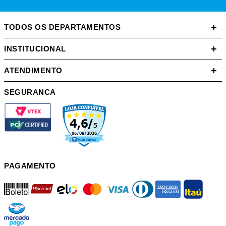
+
TODOS OS DEPARTAMENTOS
+
INSTITUCIONAL
+
ATENDIMENTO
SEGURANCA
PAGAMENTO
boleto
hipercard
elo
mastercard
visa
diners
american
itau
mercadopago
pix