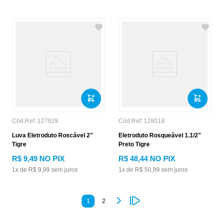
Cód.Ref:
127929
Cód.Ref:
128018
Luva Eletroduto Roscável 2"
Eletroduto Rosqueável 1.1/2"
Tigre
Preto Tigre
R$
9
,
49
NO PIX
R$
48
,
44
NO PIX
1
x de
R$
9
,
99
sem juros
1
x de
R$
50
,
99
sem juros
1
2