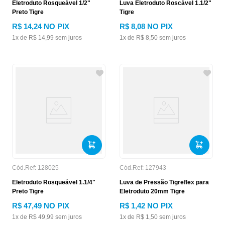
Eletroduto Rosqueável 1/2"
Luva Eletroduto Roscável 1.1/2"
Preto Tigre
Tigre
R$
14
,
24
NO PIX
R$
8
,
08
NO PIX
1
x de
R$
14
,
99
sem juros
1
x de
R$
8
,
50
sem juros
Cód.Ref:
128025
Cód.Ref:
127943
Eletroduto Rosqueável 1.1/4"
Luva de Pressão Tigreflex para
Preto Tigre
Eletroduto 20mm Tigre
R$
47
,
49
NO PIX
R$
1
,
42
NO PIX
1
x de
R$
49
,
99
sem juros
1
x de
R$
1
,
50
sem juros