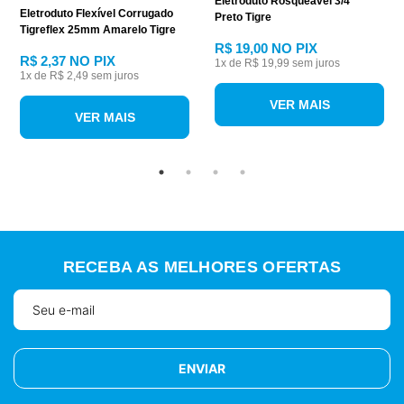
Eletroduto Rosqueável 3/4"
Eletroduto Flexível Corrugado
Preto Tigre
Tigreflex 25mm Amarelo Tigre
R$ 19,00
NO PIX
R$ 2,37
NO PIX
1
x de
R$ 19,99
sem juros
1
x de
R$ 2,49
sem juros
VER MAIS
VER MAIS
RECEBA AS MELHORES OFERTAS
ENVIAR