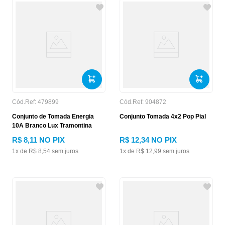
Cód.Ref:
479899
Cód.Ref:
904872
Conjunto de Tomada Energia
Conjunto Tomada 4x2 Pop Pial
10A Branco Lux Tramontina
R$
8
,
11
NO PIX
R$
12
,
34
NO PIX
1
x de
R$
8
,
54
sem juros
1
x de
R$
12
,
99
sem juros