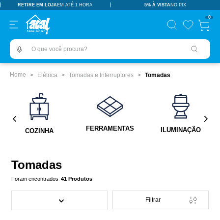
RETIRE EM LOJA
EM ATÉ 1 HORA
5% À VISTA
NO PIX
TERMOS MAIS BUSCADOS
0
pisos revestimentos
1
º
O que você procura?
ceramica
2
º
tinta
3
º
Elétrica
Tomadas e Interruptores
Tomadas
porcelanato
4
º
revestimento
5
º
pia
6
º
FERRAMENTAS
ILUMINAÇÃO
COZINHA
vaso sanitário
7
º
porta
8
º
Tomadas
chuveiro
9
º
41
Produtos
18l
10
º
Filtrar