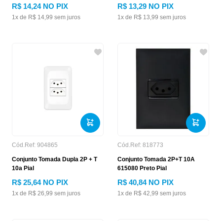
R$
14
,
24
NO PIX
R$
13
,
29
NO PIX
1
x de
R$
14
,
99
sem juros
1
x de
R$
13
,
99
sem juros
Cód.Ref:
904865
Cód.Ref:
818773
Conjunto Tomada Dupla 2P + T
Conjunto Tomada 2P+T 10A
10a Pial
615080 Preto Pial
R$
25
,
64
NO PIX
R$
40
,
84
NO PIX
1
x de
R$
26
,
99
sem juros
1
x de
R$
42
,
99
sem juros