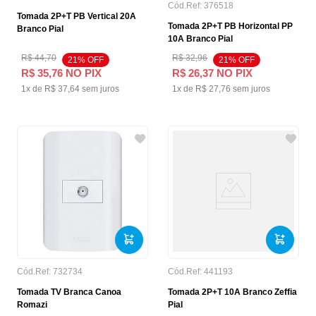
Cód.Ref:
376518
Tomada 2P+T PB Vertical 20A
Tomada 2P+T PB Horizontal PP
Branco Pial
10A Branco Pial
R$
44
,
70
R$
32
,
96
21
% OFF
21
% OFF
R$
35
,
76
NO PIX
R$
26
,
37
NO PIX
1
x de
R$
37
,
64
sem juros
1
x de
R$
27
,
76
sem juros
Cód.Ref:
732734
Cód.Ref:
441193
Tomada TV Branca Canoa
Tomada 2P+T 10A Branco Zeffia
Romazi
Pial