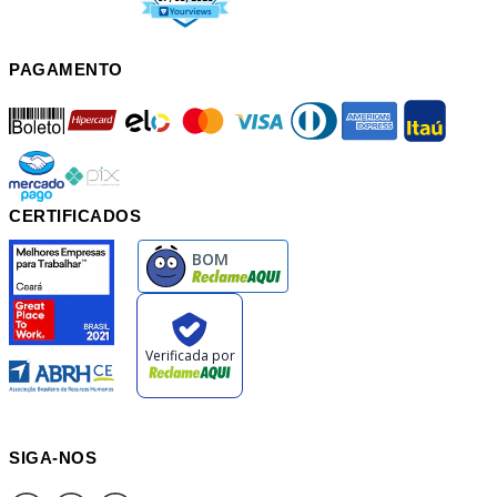
PAGAMENTO
boleto
hipercard
elo
mastercard
visa
diners
american
itau
mercadopago
pix
CERTIFICADOS
SIGA-NOS