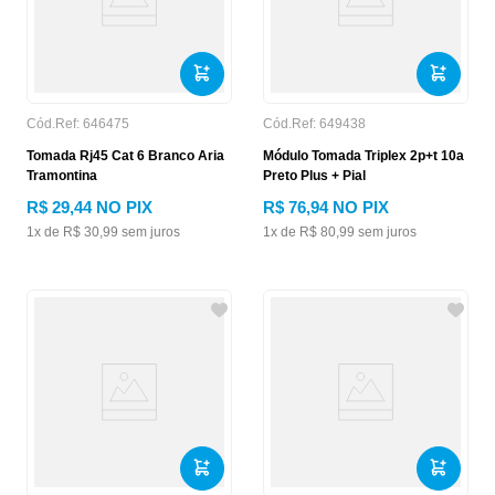
Cód.Ref:
646475
Cód.Ref:
649438
Tomada Rj45 Cat 6 Branco Aria
Módulo Tomada Triplex 2p+t 10a
Tramontina
Preto Plus + Pial
R$
29
,
44
NO PIX
R$
76
,
94
NO PIX
1
x de
R$
30
,
99
sem juros
1
x de
R$
80
,
99
sem juros