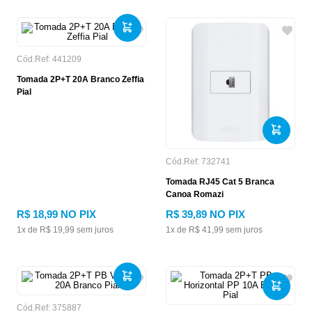
Cód.Ref:
441209
Tomada 2P+T 20A Branco Zeffia
Pial
Cód.Ref:
732741
Tomada RJ45 Cat 5 Branca
Canoa Romazi
R$
18
,
99
NO PIX
R$
39
,
89
NO PIX
1
x de
R$
19
,
99
sem juros
1
x de
R$
41
,
99
sem juros
Cód.Ref:
375887