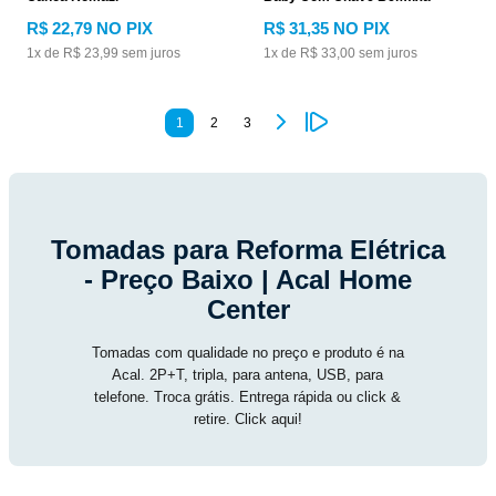
R$
22
,
79
NO PIX
R$
31
,
35
NO PIX
1
x de
R$
23
,
99
sem juros
1
x de
R$
33
,
00
sem juros
1
2
3
Tomadas para Reforma Elétrica
- Preço Baixo | Acal Home
Center
Tomadas com qualidade no preço e produto é na
Acal. 2P+T, tripla, para antena, USB, para
telefone. Troca grátis. Entrega rápida ou click &
retire. Click aqui!