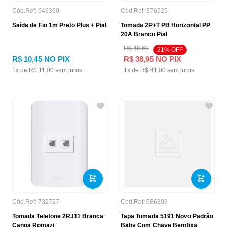
Cód.Ref:
649360
Cód.Ref:
376525
Saída de Fio 1m Preto Plus + Pial
Tomada 2P+T PB Horizontal PP
20A Branco Pial
R$
48
,
69
21
% OFF
R$
10
,
45
NO PIX
R$
38
,
95
NO PIX
1
x de
R$
11
,
00
sem juros
1
x de
R$
41
,
00
sem juros
Cód.Ref:
732727
Cód.Ref:
686303
Tomada Telefone 2RJ11 Branca
Tapa Tomada 5191 Novo Padrão
Canoa Romazi
Baby Com Chave Bemfixa