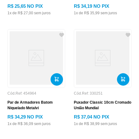
R$
25
,
65
NO PIX
R$
34
,
19
NO PIX
1
x de
R$
27
,
00
sem juros
1
x de
R$
35
,
99
sem juros
Cód.Ref:
454964
Cód.Ref:
330251
Par de Armadores Batom
Puxador Classic 10cm Cromado
Niquelado Metalvi
União Mundial
R$
34
,
29
NO PIX
R$
37
,
04
NO PIX
1
x de
R$
36
,
09
sem juros
1
x de
R$
38
,
99
sem juros