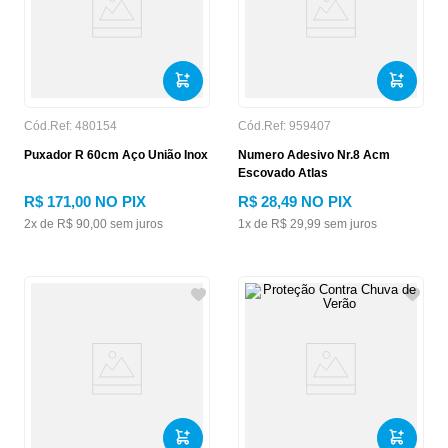
Cód.Ref:
480154
Cód.Ref:
959407
Puxador R 60cm Aço União Inox
Numero Adesivo Nr.8 Acm
Escovado Atlas
R$
171
,
00
NO PIX
R$
28
,
49
NO PIX
2
x de
R$
90
,
00
sem juros
1
x de
R$
29
,
99
sem juros