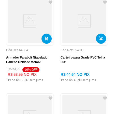
Cód.Ref:
643641
Cód.Ref:
554015
Armador Parabolt Niquelado
Carteiro para Grade PVC Telha
Gancho Unidade Metalvi
Luz
R$
63
,
00
16
% OFF
R$
53
,
55
NO PIX
R$
44
,
64
NO PIX
1
x de
R$
56
,
37
sem juros
1
x de
R$
46
,
99
sem juros