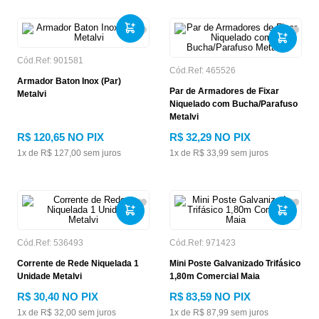
Cód.Ref:
901581
Cód.Ref:
465526
Armador Baton Inox (Par)
Par de Armadores de Fixar
Metalvi
Niquelado com Bucha/Parafuso
Metalvi
R$
120
,
65
NO PIX
R$
32
,
29
NO PIX
1
x de
R$
127
,
00
sem juros
1
x de
R$
33
,
99
sem juros
Cód.Ref:
536493
Cód.Ref:
971423
Corrente de Rede Niquelada 1
Mini Poste Galvanizado Trifásico
Unidade Metalvi
1,80m Comercial Maia
R$
30
,
40
NO PIX
R$
83
,
59
NO PIX
1
x de
R$
32
,
00
sem juros
1
x de
R$
87
,
99
sem juros