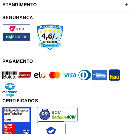
+
ATENDIMENTO
SEGURANCA
PAGAMENTO
boleto
hipercard
elo
mastercard
visa
diners
american
itau
mercadopago
pix
CERTIFICADOS