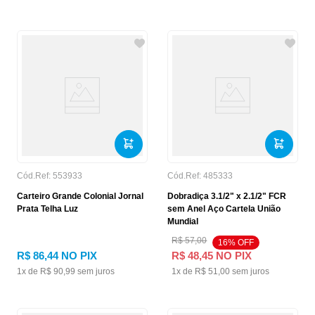
Cód.Ref:
553933
Cód.Ref:
485333
Carteiro Grande Colonial Jornal
Dobradiça 3.1/2" x 2.1/2" FCR
Prata Telha Luz
sem Anel Aço Cartela União
Mundial
R$
57
,
00
16
% OFF
R$
86
,
44
NO PIX
R$
48
,
45
NO PIX
1
x de
R$
90
,
99
sem juros
1
x de
R$
51
,
00
sem juros