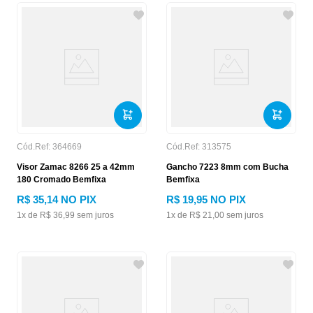
Cód.Ref:
364669
Cód.Ref:
313575
Visor Zamac 8266 25 a 42mm
Gancho 7223 8mm com Bucha
180 Cromado Bemfixa
Bemfixa
R$
35
,
14
NO PIX
R$
19
,
95
NO PIX
1
x de
R$
36
,
99
sem juros
1
x de
R$
21
,
00
sem juros