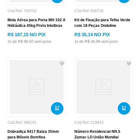
Cód.Ref:
750752
Cód.Ref:
656726
Mola Aérea para Porta MH 102 A
Kit de Fixação para Telha Verde
Hidráulica 45kg Preto Intelbras
com 18 Peças Onduline
R$
187
,
15
NO PIX
R$
35
,
14
NO PIX
2
x de
R$
98
,
50
sem juros
1
x de
R$
36
,
99
sem juros
Cód.Ref:
586191
Cód.Ref:
319843
Dobradiça 9417 Baixa 35mm
Número Residencial NR.5
para Móveis Bemfixa
Zamac LO União Mundial