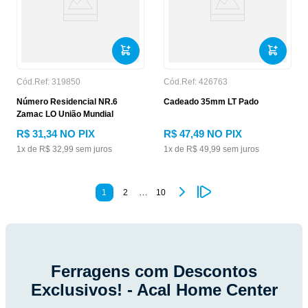
Cód.Ref:
319850
Cód.Ref:
426763
Número Residencial NR.6
Cadeado 35mm LT Pado
Zamac LO União Mundial
R$
31
,
34
NO PIX
R$
47
,
49
NO PIX
1
x de
R$
32
,
99
sem juros
1
x de
R$
49
,
99
sem juros
…
1
2
10
Ferragens com Descontos
Exclusivos! - Acal Home Center