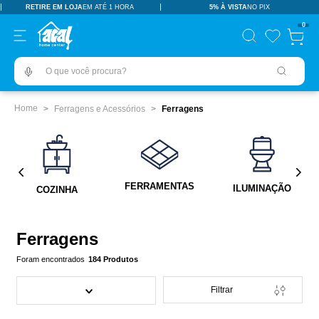
RETIRE EM LOJA
EM ATÉ 1 HORA
5% À VISTA
NO PIX
TERMOS MAIS BUSCADOS
0
pisos revestimentos
1
º
O que você procura?
ceramica
2
º
tinta
3
º
Ferragens e Acessórios
Ferragens
porcelanato
4
º
vaso sanitário
5
º
revestimento
6
º
FERRAMENTAS
ILUMINAÇÃO
COZINHA
pia
7
º
chuveiro
8
º
Ferragens
porta
9
º
184
Produtos
1
10
º
Filtrar