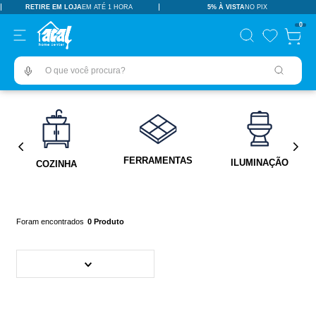
RETIRE EM LOJA
EM ATÉ 1 HORA
5% À VISTA
NO PIX
TERMOS MAIS BUSCADOS
0
pisos revestimentos
1
º
O que você procura?
ceramica
2
º
tinta
3
º
porcelanato
4
º
revestimento
5
º
FERRAMENTAS
ILUMINAÇÃO
COZINHA
pia
6
º
vaso sanitário
7
º
porta
8
º
0
Produto
chuveiro
9
º
1
10
º