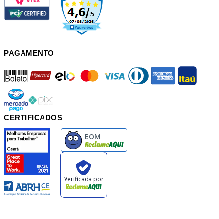
PAGAMENTO
boleto
hipercard
elo
mastercard
visa
diners
american
itau
mercadopago
pix
CERTIFICADOS