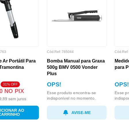
763
Cód.Ref:
785044
Cód.Ref
Ar Portátil Para
Bomba Manual para Graxa
Medido
 Tramontina
500g BMV 0500 Vonder
para 
Plus
OPS!
OPS!
31
% OFF
0
NO PIX
Esse produto encontra-se
Esse pr
indisponível no momento.
indispo
9
,
89
sem juros
ICIONAR AO
AVISE-ME
CARRINHO