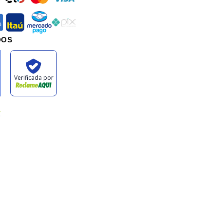
an
itau
mercadopago
pix
DOS