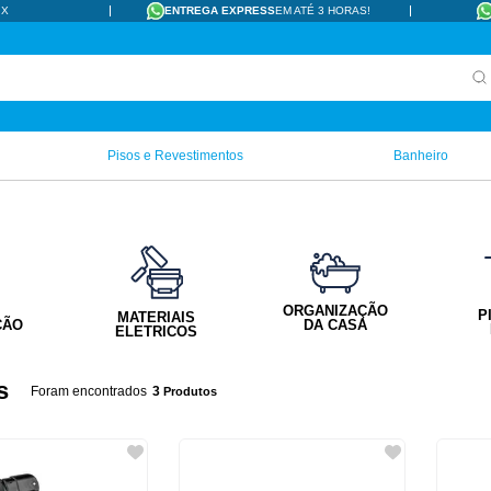
IX
ENTREGA EXPRESS
EM ATÉ 3 HORAS!
Pisos e Revestimentos
Banheiro
ORGANIZAÇÃO
P
MATERIAIS
ÇÃO
DA CASA
ELETRICOS
s
3
Produtos