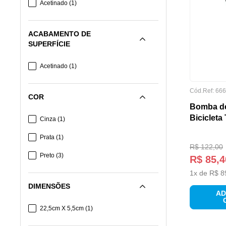
Acetinado
(
1
)
ACABAMENTO DE
SUPERFÍCIE
Acetinado
(
1
)
Cód.Ref:
666
COR
Bomba de 
Bicicleta
Cinza
(
1
)
Prata
(
1
)
R$
122
,
00
Preto
(
3
)
R$
85
,
4
1
x de
R$
8
DIMENSÕES
AD
22,5cm X 5,5cm
(
1
)