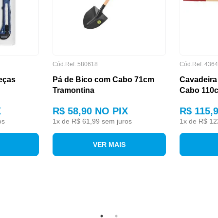
Cód.Ref: 580618
Cód.Ref: 436
eças
Pá de Bico com Cabo 71cm
Cavadeira
Tramontina
Cabo 110c
X
R$ 58,90
NO PIX
R$ 115,
os
1
x de
R$ 61,99
sem juros
1
x de
R$ 12
VER MAIS