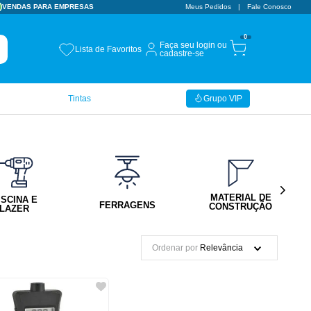
VENDAS PARA EMPRESAS
Meus Pedidos
Fale Conosco
0
Faça seu login ou
Lista de Favoritos
cadastre-se
Tintas
Grupo VIP
MATERIAL DE
ISCINA E
FERRAGENS
CONSTRUÇÃO
LAZER
Ordenar por
Relevância