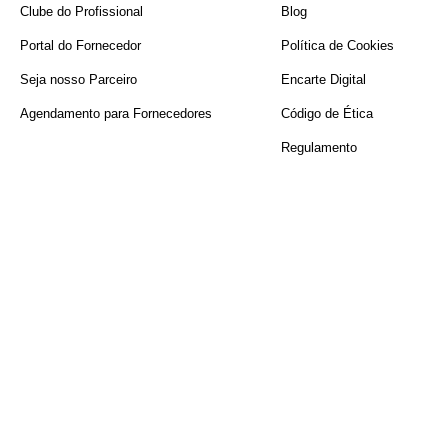
Clube do Profissional
Blog
Portal do Fornecedor
Política de Cookies
Seja nosso Parceiro
Encarte Digital
Agendamento para Fornecedores
Código de Ética
Regulamento
FAIXAS DE PREÇO
R$ 89,00
R$ 90,00