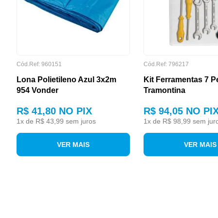
MARCA
Cód.Ref: 960151
Cód.Ref: 796217
Lona Polietileno Azul 3x2m
Kit Ferramentas 7 P
954 Vonder
Tramontina
R$ 41,80
NO PIX
R$ 94,05
NO PI
1
x de
R$ 43,99
sem juros
1
x de
R$ 98,99
sem jur
VER MAIS
VER MAIS
MARCA