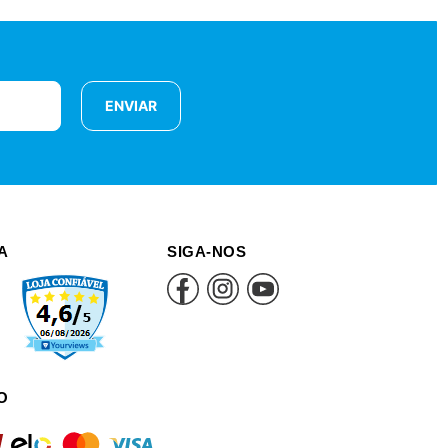
ENVIAR
A
SIGA-NOS
O
rd
elo
mastercard
visa