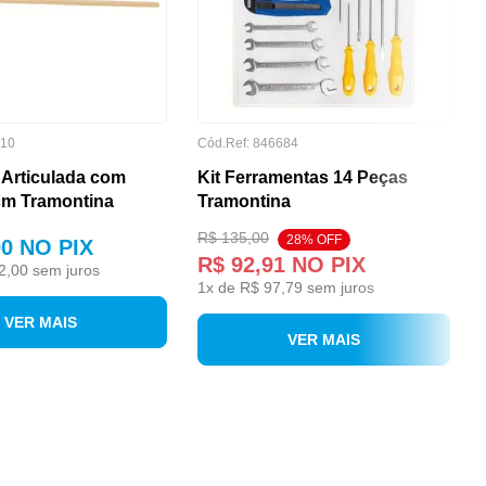
410
Cód.Ref: 846684
 Articulada com
Kit Ferramentas 14 Peças
m Tramontina
Tramontina
R$ 135,00
28% OFF
90
NO PIX
R$ 92,91
NO PIX
2,00
sem juros
1
x de
R$ 97,79
sem juros
VER MAIS
VER MAIS