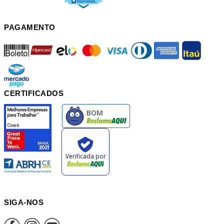
PAGAMENTO
boleto
hipercard
elo
mastercard
visa
diners
american
itau
mercadopago
pix
CERTIFICADOS
SIGA-NOS