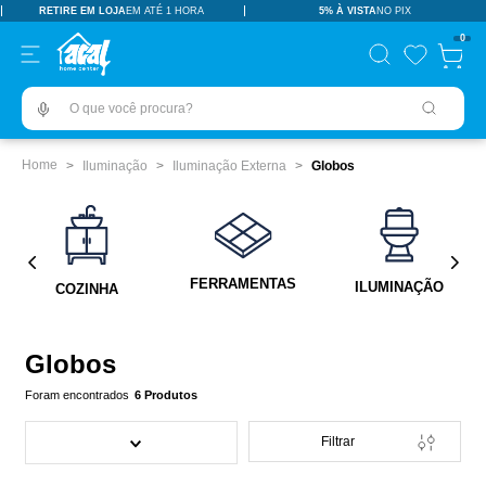
RETIRE EM LOJA
EM ATÉ 1 HORA
5% À VISTA
NO PIX
TERMOS MAIS BUSCADOS
0
pisos revestimentos
1
º
O que você procura?
ceramica
2
º
tinta
3
º
Iluminação
Iluminação Externa
Globos
porcelanato
4
º
vaso sanitário
5
º
revestimento
6
º
FERRAMENTAS
ILUMINAÇÃO
COZINHA
pia
7
º
chuveiro
8
º
Globos
porta
9
º
6
Produtos
1
10
º
Filtrar