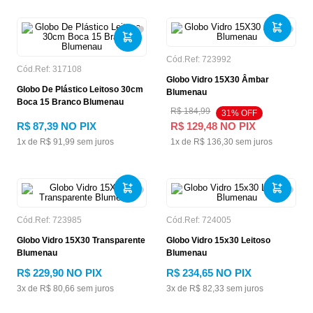
Cód.Ref:
723992
Cód.Ref:
317108
Globo Vidro 15X30 Âmbar
Globo De Plástico Leitoso 30cm
Blumenau
Boca 15 Branco Blumenau
R$
184
,
99
31
% OFF
R$
87
,
39
NO PIX
R$
129
,
48
NO PIX
1
x de
R$
91
,
99
sem juros
1
x de
R$
136
,
30
sem juros
Cód.Ref:
723985
Cód.Ref:
724005
Globo Vidro 15X30 Transparente
Globo Vidro 15x30 Leitoso
Blumenau
Blumenau
R$
229
,
90
NO PIX
R$
234
,
65
NO PIX
3
x de
R$
80
,
66
sem juros
3
x de
R$
82
,
33
sem juros