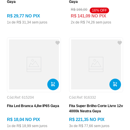
Gaya
Gaya
R$
166
,
00
16
% OFF
R$
29
,
77
NO PIX
R$
141
,
09
NO PIX
1
x de
R$
31
,
34
sem juros
2
x de
R$
74
,
26
sem juros
Cód.Ref:
615204
Cód.Ref:
916332
Fita Led Branca 4,8w IP65 Gaya
Fita Super Brilho Corte Livre 12v
4000k Neutra Gaya
R$
18
,
04
NO PIX
R$
221
,
35
NO PIX
1
x de
R$
18
,
99
sem juros
3
x de
R$
77
,
66
sem juros