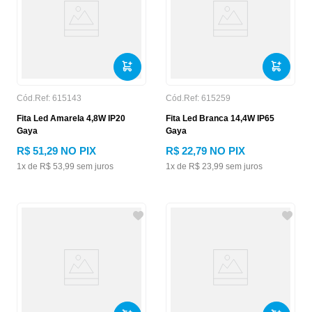
Cód.Ref:
615143
Cód.Ref:
615259
Fita Led Amarela 4,8W IP20
Fita Led Branca 14,4W IP65
Gaya
Gaya
R$
51
,
29
NO PIX
R$
22
,
79
NO PIX
1
x de
R$
53
,
99
sem juros
1
x de
R$
23
,
99
sem juros