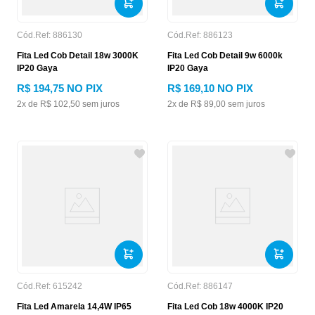
Cód.Ref:
886130
Cód.Ref:
886123
Fita Led Cob Detail 18w 3000K
Fita Led Cob Detail 9w 6000k
IP20 Gaya
IP20 Gaya
R$
194
,
75
NO PIX
R$
169
,
10
NO PIX
2
x de
R$
102
,
50
sem juros
2
x de
R$
89
,
00
sem juros
Cód.Ref:
615242
Cód.Ref:
886147
Fita Led Amarela 14,4W IP65
Fita Led Cob 18w 4000K IP20