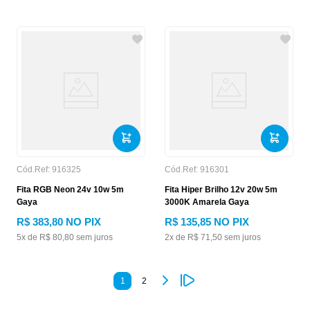
Cód.Ref:
916325
Cód.Ref:
916301
Fita RGB Neon 24v 10w 5m
Fita Hiper Brilho 12v 20w 5m
Gaya
3000K Amarela Gaya
R$
383
,
80
NO PIX
R$
135
,
85
NO PIX
5
x de
R$
80
,
80
sem juros
2
x de
R$
71
,
50
sem juros
1
2