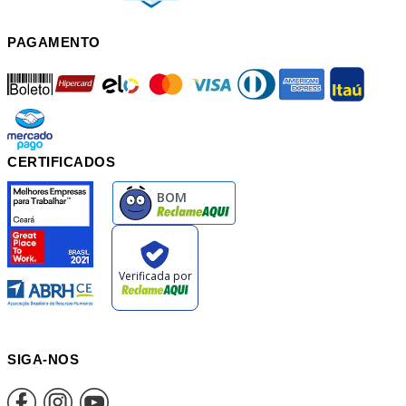
PAGAMENTO
boleto
hipercard
elo
mastercard
visa
diners
american
itau
mercadopago
pix
CERTIFICADOS
SIGA-NOS