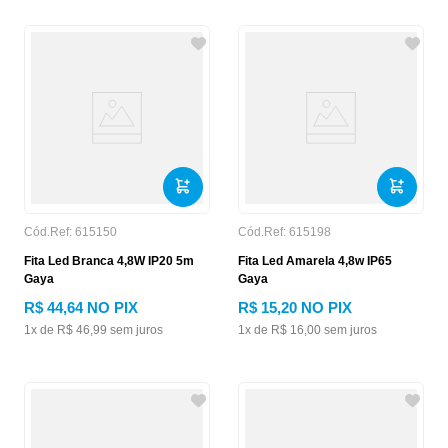
Cód.Ref:
615150
Cód.Ref:
615198
Fita Led Branca 4,8W IP20 5m
Fita Led Amarela 4,8w IP65
Gaya
Gaya
R$
44
,
64
NO PIX
R$
15
,
20
NO PIX
1
x de
R$
46
,
99
sem juros
1
x de
R$
16
,
00
sem juros