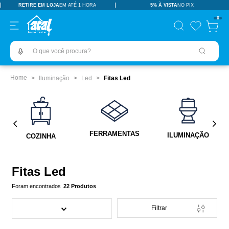
RETIRE EM LOJA
EM ATÉ 1 HORA
5% À VISTA
NO PIX
TERMOS MAIS BUSCADOS
0
pisos revestimentos
1
º
O que você procura?
ceramica
2
º
tinta
3
º
Iluminação
Led
Fitas Led
porcelanato
4
º
revestimento
5
º
vaso sanitário
6
º
FERRAMENTAS
ILUMINAÇÃO
COZINHA
pia
7
º
chuveiro
8
º
Fitas Led
porta
9
º
22
Produtos
1
10
º
Filtrar