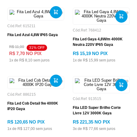
Cód.Ref:
615211
Cód.Ref:
768412
Fita Led Azul 4,8W IP65 Gaya
Fita Led Gaya 4,8W/m 4000K
Neutra 220V IP65 Gaya
R$
11
,
00
31
% OFF
R$
7
,
70
NO PIX
R$
15
,
19
NO PIX
1
x de
R$
8
,
10
sem juros
1
x de
R$
15
,
99
sem juros
Cód.Ref:
886215
Cód.Ref:
913515
Fita Led Cob Detail 9w 4000K
Fita LED Super Brilho Corte
IP20 Gaya
Livre 12V 3000K Gaya
R$
120
,
65
NO PIX
R$
221
,
35
NO PIX
1
x de
R$
127
,
00
sem juros
3
x de
R$
77
,
66
sem juros