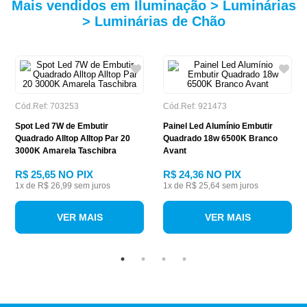
Mais vendidos em Iluminação > Luminárias
> Luminárias de Chão
Cód.Ref: 703253
Cód.Ref: 921473
Spot Led 7W de Embutir
Painel Led Alumínio Embutir
Quadrado Alltop Alltop Par 20
Quadrado 18w 6500K Branco
3000K Amarela Taschibra
Avant
R$ 25,65
NO PIX
R$ 24,36
NO PIX
1
x de
R$ 26,99
sem juros
1
x de
R$ 25,64
sem juros
VER MAIS
VER MAIS