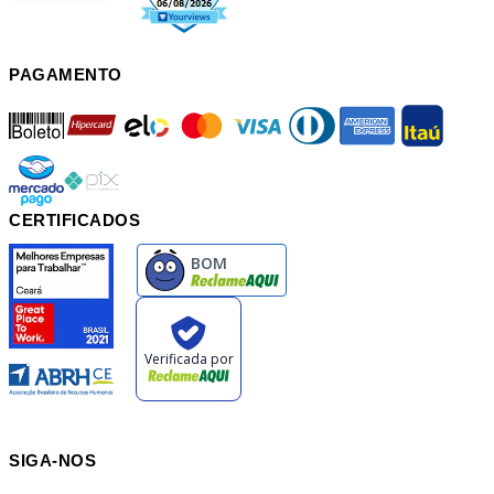
PAGAMENTO
boleto
hipercard
elo
mastercard
visa
diners
american
itau
mercadopago
pix
CERTIFICADOS
SIGA-NOS