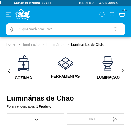
CUPOM BEMVINDO
10% OFF
TUDO EM ATÉ 6X
SEM JUROS
TERMOS MAIS BUSCADOS
0
pisos revestimentos
1
º
O que você procura?
ceramica
2
º
tinta
3
º
Iluminação
Luminárias
Luminárias de Chão
porcelanato
4
º
revestimento
5
º
pia
6
º
FERRAMENTAS
ILUMINAÇÃO
COZINHA
vaso sanitário
7
º
porta
8
º
Luminárias de Chão
chuveiro
9
º
1
Produto
18l
10
º
Filtrar