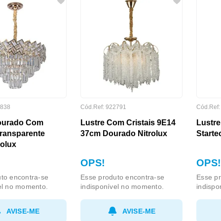
838
Cód.Ref:
922791
Cód.Ref
ourado Com
Lustre Com Cristais 9E14
Lustr
Transparente
37cm Dourado Nitrolux
Starte
rolux
OPS!
OPS!
to encontra-se
Esse produto encontra-se
Esse pr
el no momento.
indisponível no momento.
indispo
AVISE-ME
AVISE-ME