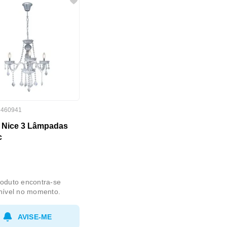
:
460941
e Nice 3 Lâmpadas
c
oduto encontra-se
nível no momento.
AVISE-ME