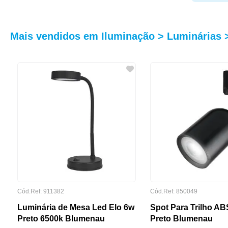
Mais vendidos em Iluminação > Luminárias 
MARCA
POTÊNCIA
Cód.Ref: 911382
Cód.Ref: 850049
Luminária de Mesa Led Elo 6w
Spot Para Trilho A
Preto 6500k Blumenau
Preto Blumenau