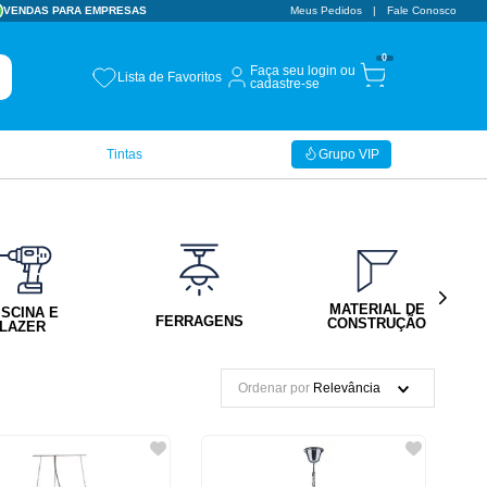
VENDAS PARA EMPRESAS
Meus Pedidos
Fale Conosco
0
Faça seu login ou
Lista de Favoritos
cadastre-se
Tintas
Grupo VIP
MATERIAL DE
ISCINA E
FERRAGENS
CONSTRUÇÃO
LAZER
Ordenar por
Relevância