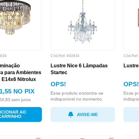
836
Cód.Ref:
460934
Cód.Ref
uminação
Lustre Nice 6 Lâmpadas
Lustre
va para Ambientes
Startec
 E14x6 Nitrolux
OPS!
OPS!
1
,
55
NO PIX
Esse produto encontra-se
Esse pr
indisponível no momento.
indispo
24
,
83
sem juros
ICIONAR AO
AVISE-ME
CARRINHO