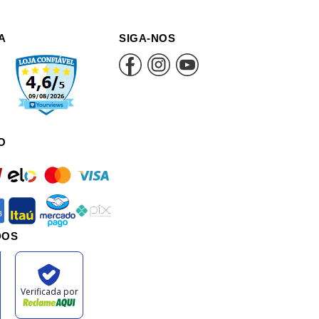
A
SIGA-NOS
O
rd
elo
mastercard
visa
an
itau
mercadopago
pix
DOS