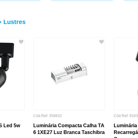
> Lustres
Cód.Ref: 359832
Cód.Ref: 916
BS Led 5w
Luminária Compacta Calha TA
Luminária
6 1XE27 Luz Branca Taschibra
Recarregá