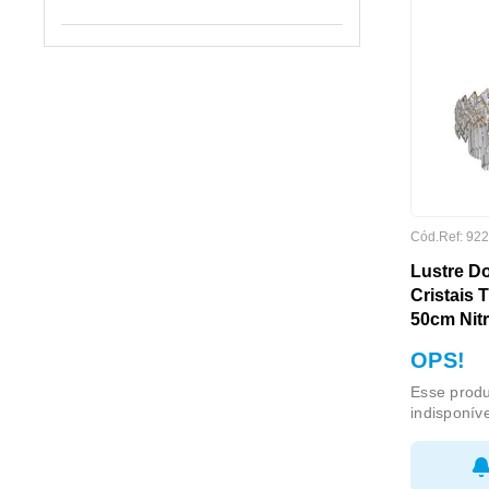
FORMATO
Cód.Ref:
922
Lustre D
Cristais 
50cm Nit
MARCA
OPS!
Esse produ
indisponív