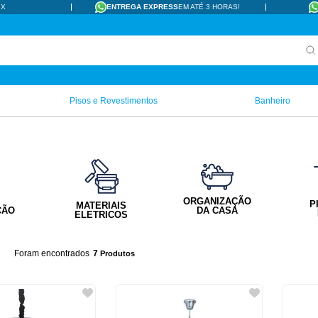
IX
ENTREGA EXPRESS
EM ATÉ 3 HORAS!
Pisos e Revestimentos
Banheiro
ORGANIZAÇÃO
P
MATERIAIS
ÇÃO
DA CASA
ELETRICOS
7
Produtos