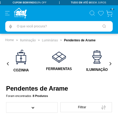
CUPOM BEMVINDO
10% OFF
TUDO EM ATÉ 6X
SEM JUROS
TERMOS MAIS BUSCADOS
0
pisos revestimentos
1
º
O que você procura?
ceramica
2
º
tinta
3
º
Iluminação
Luminárias
Pendentes de Arame
porcelanato
4
º
vaso sanitário
5
º
revestimento
6
º
FERRAMENTAS
ILUMINAÇÃO
COZINHA
pia
7
º
chuveiro
8
º
Pendentes de Arame
porta
9
º
8
Produtos
1
10
º
Filtrar