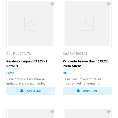
Cód.Ref:
969178
Cód.Ref:
596145
Pendente Legna-003 E27x1
Pendente Arame Barril 1XE27
Nitrolux
Preto Attena
OPS!
OPS!
Esse produto encontra-se
Esse produto encontra-se
indisponível no momento.
indisponível no momento.
AVISE-ME
AVISE-ME