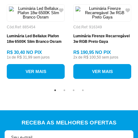
Cód.Ref: 885454
Cód.Ref: 916349
Luminária Led Bellalux Plafon
Luminária Firenze Recarregável
18w 6500K Slim Branco Osram
3w RGB Preto Gaya
R$ 30,40
NO PIX
R$ 190,95
NO PIX
1
x de
R$ 31,99
sem juros
2
x de
R$ 100,50
sem juros
VER MAIS
VER MAIS
RECEBA AS MELHORES OFERTAS