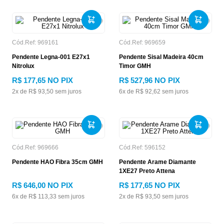
Cód.Ref:
969161
Cód.Ref:
969659
Pendente Legna-001 E27x1
Pendente Sisal Madeira 40cm
Nitrolux
Timor GMH
R$
177
,
65
NO PIX
R$
527
,
96
NO PIX
2
x de
R$
93
,
50
sem juros
6
x de
R$
92
,
62
sem juros
Cód.Ref:
969666
Cód.Ref:
596152
Pendente HAO Fibra 35cm GMH
Pendente Arame Diamante
1XE27 Preto Attena
R$
646
,
00
NO PIX
R$
177
,
65
NO PIX
6
x de
R$
113
,
33
sem juros
2
x de
R$
93
,
50
sem juros