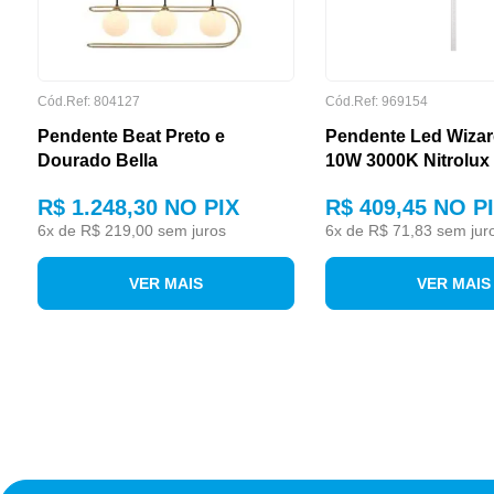
POTÊNCIA
Cód.Ref: 804127
Cód.Ref: 969154
Pendente Beat Preto e
Pendente Led Wiza
Dourado Bella
10W 3000K Nitrolux
R$ 1.248,30
NO PIX
R$ 409,45
NO P
6
x de
R$ 219,00
sem juros
6
x de
R$ 71,83
sem jur
VER MAIS
VER MAIS
POTÊNCIA (WATTS)