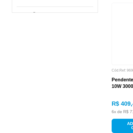
DIMENSÕES
Cód.Ref:
969
Pendente
10W 3000
EMBALAGEM
R$
409
,
6
x de
R$
7
AD