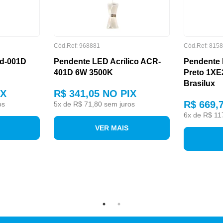
Cód.Ref: 968881
Cód.Ref: 815
rd-001D
Pendente LED Acrílico ACR-
Pendente 
401D 6W 3500K
Preto 1XE
Brasilux
IX
R$ 341,05
NO PIX
R$ 669,
os
5
x de
R$ 71,80
sem juros
6
x de
R$ 11
VER MAIS