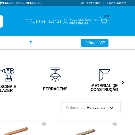
VENDAS PARA EMPRESAS
Meus Pedidos
Fale Conosco
0
Faça seu login ou
Lista de Favoritos
cadastre-se
Tintas
Grupo VIP
MATERIAL DE
ISCINA E
FERRAGENS
CONSTRUÇÃO
LAZER
Ordenar por
Relevância