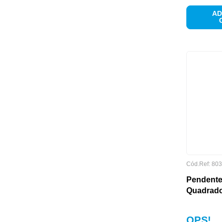
AD
LÂMPADAS INCLUSAS
Cód.Ref:
803
Pendente
Quadrado
MARCA
OPS!