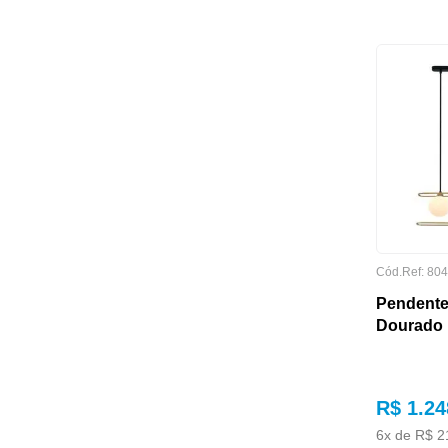
FORMATO
Cód.Ref:
804
Pendente
Dourado 
GARANTIA
R$
1
.
24
6
x de
R$
2