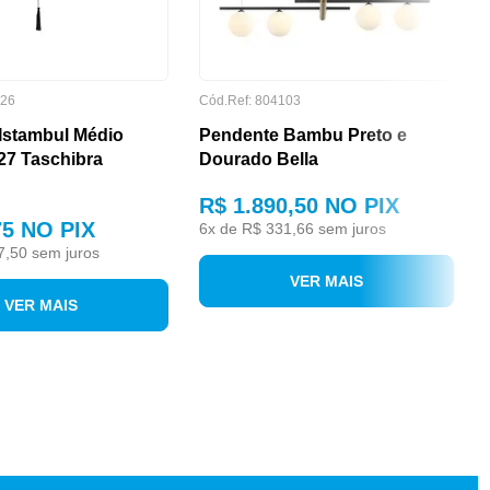
826
Cód.Ref: 804103
Istambul Médio
Pendente Bambu Preto e
27 Taschibra
Dourado Bella
R$ 1.890,50
NO PIX
75
NO PIX
6
x de
R$ 331,66
sem juros
7,50
sem juros
VER MAIS
VER MAIS