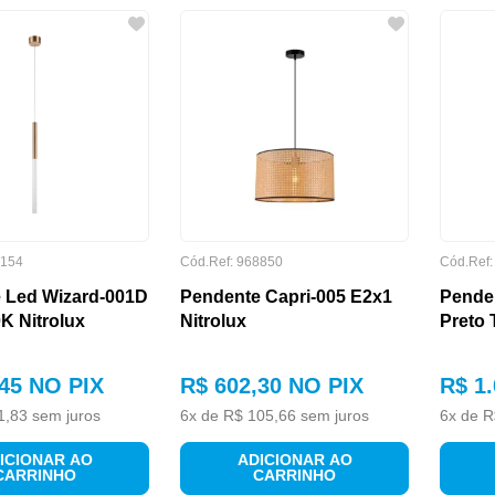
154
Cód.Ref:
968850
Cód.Ref
 Led Wizard-001D
Pendente Capri-005 E2x1
Pende
K Nitrolux
Nitrolux
Preto 
45
NO PIX
R$
602
,
30
NO PIX
R$
1
.
1
,
83
sem juros
6
x de
R$
105
,
66
sem juros
6
x de
R
ICIONAR AO
ADICIONAR AO
CARRINHO
CARRINHO