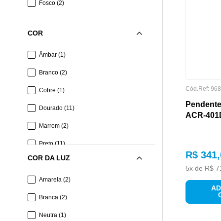
Fosco
(
2
)
COR
Âmbar
(
1
)
Branco
(
2
)
Cód.Ref:
968
Cobre
(
1
)
Pendente
Dourado
(
11
)
ACR-401
Marrom
(
2
)
Preto
(
11
)
R$
341
,
COR DA LUZ
Rosé
(
2
)
5
x de
R$
7
Amarela
(
2
)
AD
Branca
(
2
)
Neutra
(
1
)