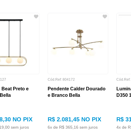
127
Cód.Ref:
804172
Cód.Ref
 Beat Preto e
Pendente Calder Dourado
Lumin
Bella
e Branco Bella
D350 1
8
,
30
NO PIX
R$
2
.
081
,
45
NO PIX
R$
3
19
,
00
sem juros
6
x de
R$
365
,
16
sem juros
4
x de
R