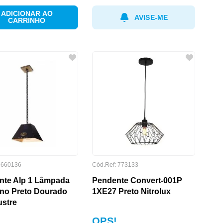
ADICIONAR AO
AVISE-ME
CARRINHO
:
660136
Cód.Ref:
773133
nte Alp 1 Lâmpada
Pendente Convert-001P
no Preto Dourado
1XE27 Preto Nitrolux
ustre
OPS!