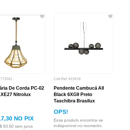
:
773591
Cód.Ref:
815628
ária De Corda PC-02
Pendente Cambucá All
XE27 Nitrolux
Black 6XG9 Preto
Taschibra Brasilux
OPS!
17
,
30
NO PIX
Esse produto encontra-se
indisponível no momento.
$
83
,
50
sem juros