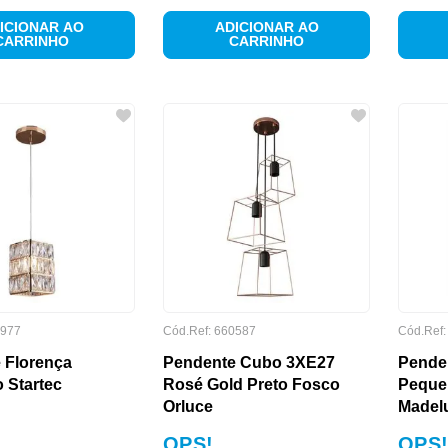
ICIONAR AO
ADICIONAR AO
CARRINHO
CARRINHO
977
Cód.Ref:
660587
Cód.Ref
 Florença
Pendente Cubo 3XE27
Pende
 Startec
Rosé Gold Preto Fosco
Peque
Orluce
Madel
OPS!
OPS!