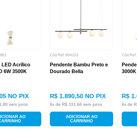
881
Cód.Ref:
804103
Cód.Ref
 LED Acrílico
Pendente Bambu Preto e
Pende
D 6W 3500K
Dourado Bella
3000K 
05
NO PIX
R$
1
.
890
,
50
NO PIX
R$
1
.
1
,
80
sem juros
6
x de
R$
331
,
66
sem juros
6
x de
R
ICIONAR AO
ADICIONAR AO
CARRINHO
CARRINHO