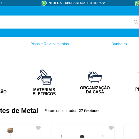
IX
ENTREGA EXPRESS
EM ATÉ 3 HORAS!
Pisos e Revestimentos
Banheiro
ORGANIZAÇÃO
P
MATERIAIS
ÇÃO
DA CASA
ELETRICOS
tes de Metal
27
Produtos