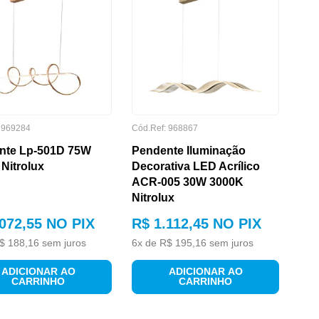
:
969284
Cód.Ref:
968867
nte Lp-501D 75W
Pendente Iluminação
Nitrolux
Decorativa LED Acrílico
ACR-005 30W 3000K
Nitrolux
072
,
55
NO PIX
R$
1
.
112
,
45
NO PIX
$
188
,
16
sem juros
6
x de
R$
195
,
16
sem juros
ADICIONAR AO
ADICIONAR AO
CARRINHO
CARRINHO