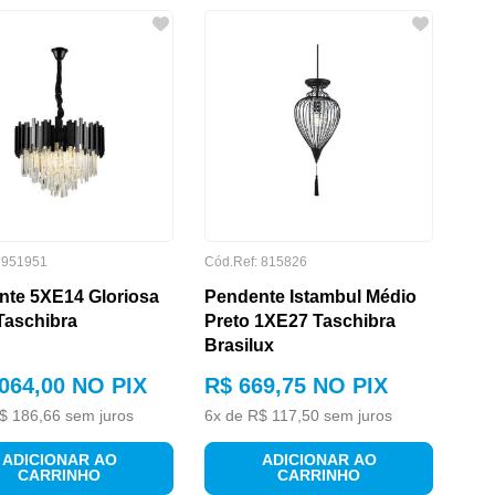
:
951951
Cód.Ref:
815826
nte 5XE14 Gloriosa
Pendente Istambul Médio
Taschibra
Preto 1XE27 Taschibra
Brasilux
064
,
00
NO PIX
R$
669
,
75
NO PIX
$
186
,
66
sem juros
6
x de
R$
117
,
50
sem juros
ADICIONAR AO
ADICIONAR AO
CARRINHO
CARRINHO