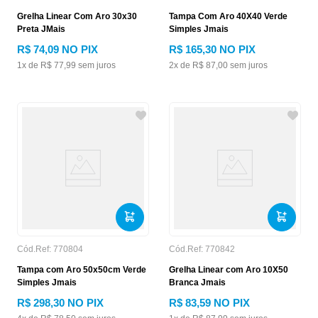
Grelha Linear Com Aro 30x30
Tampa Com Aro 40X40 Verde
Preta JMais
Simples Jmais
R$
74
,
09
NO PIX
R$
165
,
30
NO PIX
1
x de
R$
77
,
99
sem juros
2
x de
R$
87
,
00
sem juros
Cód.Ref:
770804
Cód.Ref:
770842
Tampa com Aro 50x50cm Verde
Grelha Linear com Aro 10X50
Simples Jmais
Branca Jmais
R$
298
,
30
NO PIX
R$
83
,
59
NO PIX