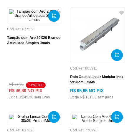
Cód.Ref:
637558
Tampão com Aro 20X20 Branco
Articulada Simples Jmais
Cód.Ref:
885911
Ralo Oculto Linear Modular Inox
5x50cm Jmais
R$
66
,
99
31
% OFF
R$
46
,
89
NO PIX
R$
95
,
95
NO PIX
1
x de
R$
49
,
36
sem juros
1
x de
R$
101
,
00
sem juros
Cód.Ref:
637626
Cód.Ref:
770798