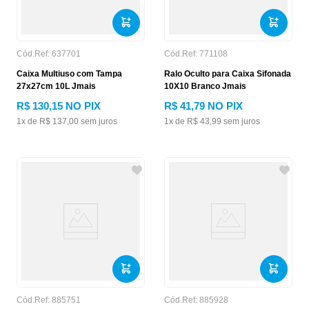
Cód.Ref:
637701
Cód.Ref:
771108
Caixa Multiuso com Tampa
Ralo Oculto para Caixa Sifonada
27x27cm 10L Jmais
10X10 Branco Jmais
R$
130
,
15
NO PIX
R$
41
,
79
NO PIX
1
x de
R$
137
,
00
sem juros
1
x de
R$
43
,
99
sem juros
Cód.Ref:
885751
Cód.Ref:
885928