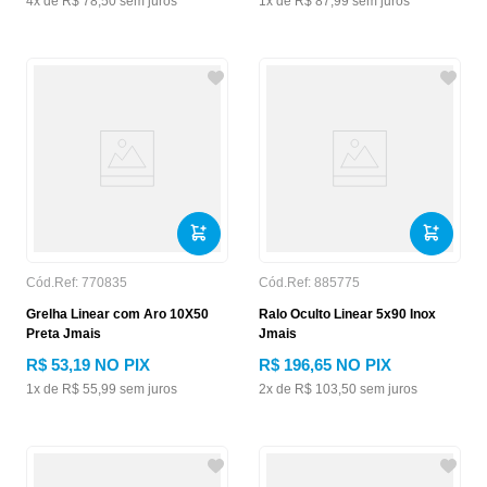
4
x de
R$
78
,
50
sem juros
1
x de
R$
87
,
99
sem juros
Cód.Ref:
770835
Cód.Ref:
885775
Grelha Linear com Aro 10X50
Ralo Oculto Linear 5x90 Inox
Preta Jmais
Jmais
R$
53
,
19
NO PIX
R$
196
,
65
NO PIX
1
x de
R$
55
,
99
sem juros
2
x de
R$
103
,
50
sem juros