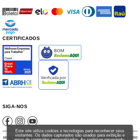
boleto
hipercard
elo
mastercard
visa
diners
american
itau
mercadopago
pix
CERTIFICADOS
SIGA-NOS
Este site utiliza cookies e tecnologias para reconhecer seus
visitantes. Os dados capturados são usados para exibição e
ARAUJO CABRAL E ALVES LTDA - CNPJ: 07.201.916/0001-59 Rua Padre Cicero nº 400
envio de conteúdos personalizados. Ao continuar navegando,