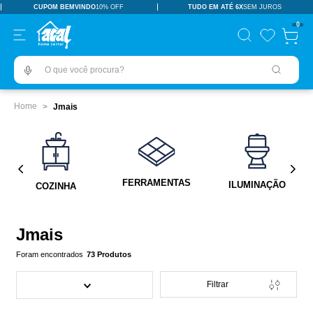
CUPOM BEMVINDO
10% OFF
TUDO EM ATÉ 6X
SEM JUROS
TERMOS MAIS BUSCADOS
0
pisos revestimentos
1
º
O que você procura?
ceramica
2
º
tinta
3
º
Jmais
porcelanato
4
º
vaso sanitário
5
º
revestimento
6
º
FERRAMENTAS
ILUMINAÇÃO
COZINHA
pia
7
º
chuveiro
8
º
Jmais
porta
9
º
73
Produtos
18l
10
º
Filtrar