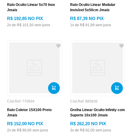
Ralo Oculto Linear 5x70 Inox
Ralo Oculto Linear Modular
Jmais
Invisível 5x50cm Jmais
R$
192
,
85
NO PIX
R$
87
,
39
NO PIX
2
x de
R$
101
,
50
sem juros
1
x de
R$
91
,
99
sem juros
Cód.Ref:
770934
Cód.Ref:
885836
Ralo Coletor 15X100 Preto
Grelha Linear Oculto Infinity com
Jmais
Suporte 10x100 Jmais
R$
152
,
00
NO PIX
R$
262
,
20
NO PIX
2
x de
R$
80
,
00
sem juros
3
x de
R$
92
,
00
sem juros