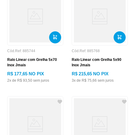
Cód.Ref:
885744
Cód.Ref:
885768
Ralo Linear com Grelha 5x70
Ralo Linear com Grelha 5x90
Inox Jmais
Inox Jmais
R$
177
,
65
NO PIX
R$
215
,
65
NO PIX
2
x de
R$
93
,
50
sem juros
3
x de
R$
75
,
66
sem juros