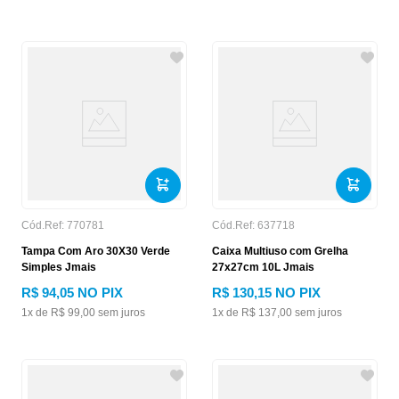
Cód.Ref:
770781
Cód.Ref:
637718
Tampa Com Aro 30X30 Verde
Caixa Multiuso com Grelha
Simples Jmais
27x27cm 10L Jmais
R$
94
,
05
NO PIX
R$
130
,
15
NO PIX
1
x de
R$
99
,
00
sem juros
1
x de
R$
137
,
00
sem juros