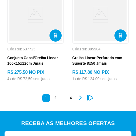
Cód.Ref:
637725
Cód.Ref:
885904
Conjunto Canal/Grelha Linear
Grelha Linear Perfurado com
100x15x12cm Jmais
Suporte 8x50 Jmais
R$
275
,
50
NO PIX
R$
117
,
80
NO PIX
4
x de
R$
72
,
50
sem juros
1
x de
R$
124
,
00
sem juros
…
1
2
4
RECEBA AS MELHORES OFERTAS