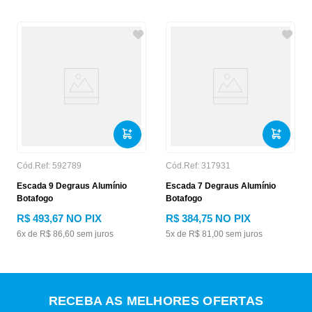
Cód.Ref:
592789
Cód.Ref:
317931
Escada 9 Degraus Alumínio
Escada 7 Degraus Alumínio
Botafogo
Botafogo
R$
493
,
67
NO PIX
R$
384
,
75
NO PIX
6
x de
R$
86
,
60
sem juros
5
x de
R$
81
,
00
sem juros
RECEBA AS MELHORES OFERTAS