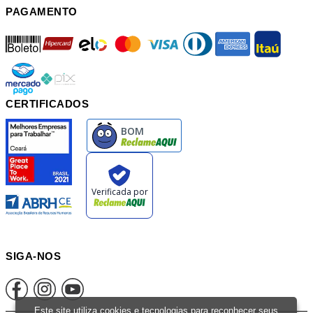
PAGAMENTO
boleto
hipercard
elo
mastercard
visa
diners
american
itau
mercadopago
pix
CERTIFICADOS
SIGA-NOS
Este site utiliza cookies e tecnologias para reconhecer seus