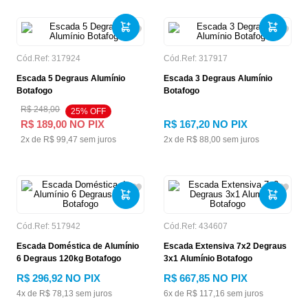
Cód.Ref:
317924
Cód.Ref:
317917
Escada 5 Degraus Alumínio
Escada 3 Degraus Alumínio
Botafogo
Botafogo
R$
248
,
00
25
% OFF
R$
189
,
00
NO PIX
R$
167
,
20
NO PIX
2
x de
R$
99
,
47
sem juros
2
x de
R$
88
,
00
sem juros
Cód.Ref:
517942
Cód.Ref:
434607
Escada Doméstica de Alumínio
Escada Extensiva 7x2 Degraus
6 Degraus 120kg Botafogo
3x1 Alumínio Botafogo
R$
296
,
92
NO PIX
R$
667
,
85
NO PIX
4
x de
R$
78
,
13
sem juros
6
x de
R$
117
,
16
sem juros