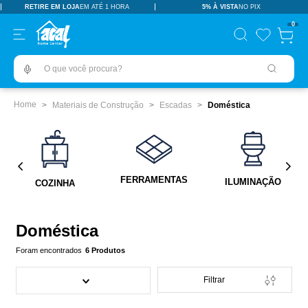
RETIRE EM LOJA
EM ATÉ 1 HORA
5% À VISTA
NO PIX
TERMOS MAIS BUSCADOS
0
pisos revestimentos
1
º
O que você procura?
ceramica
2
º
tinta
3
º
Materiais de Construção
Escadas
Doméstica
porcelanato
4
º
revestimento
5
º
pia
6
º
FERRAMENTAS
ILUMINAÇÃO
COZINHA
vaso sanitário
7
º
porta
8
º
Doméstica
chuveiro
9
º
6
Produtos
18l
10
º
Filtrar