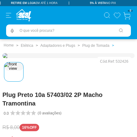
RETIRE EM LOJA
EM ATÉ 1 HORA
5% À VISTA
NO PIX
TERMOS MAIS BUSCADOS
0
pisos revestimentos
1
º
O que você procura?
ceramica
2
º
tinta
3
º
Elétrica
Adaptadores e Plugs
Plug de Tomada
porcelanato
4
º
Cód.Ref:
532426
revestimento
5
º
vaso sanitário
6
º
pia
7
º
Plug Preto 10a 57403/02 2P Macho
porta
8
º
Tramontina
chuveiro
9
º
0
avaliações
0.0
18l
10
º
R$
8
,
00
16%
OFF