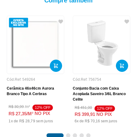
Compre também
Cód.Ref:
549264
Cód.Ref:
756754
Cerâmica 46x46cm Aurora
Conjunto Bacia com Caixa
Branco Tipo A Cerbras
Acoplada Saveiro 3/6L Branco
Celite
R$
30
,
99
/
m²
12
% OFF
R$
451
,
00
12
% OFF
NO PIX
R$ 27,35
/M²
R$
399
,
91
NO PIX
1
x de
R$ 28,79
sem juros
6
x de
R$
70
,
16
sem juros