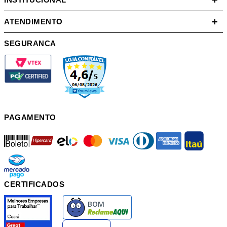
+
+
ATENDIMENTO
SEGURANCA
PAGAMENTO
boleto
hipercard
elo
mastercard
visa
diners
american
itau
mercadopago
pix
CERTIFICADOS