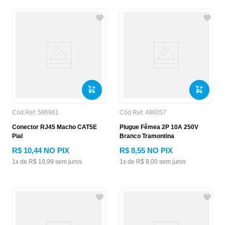
Cód.Ref:
596961
Cód.Ref:
486057
Conector RJ45 Macho CAT5E
Plugue Fêmea 2P 10A 250V
Pial
Branco Tramontina
R$
10
,
44
NO PIX
R$
8
,
55
NO PIX
1
x de
R$
10
,
99
sem juros
1
x de
R$
9
,
00
sem juros