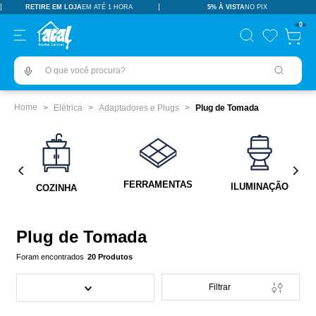
RETIRE EM LOJA
EM ATÉ 1 HORA
5% À VISTA
NO PIX
TERMOS MAIS BUSCADOS
0
pisos revestimentos
1
º
O que você procura?
ceramica
2
º
tinta
3
º
Elétrica
Adaptadores e Plugs
Plug de Tomada
porcelanato
4
º
revestimento
5
º
pia
6
º
FERRAMENTAS
ILUMINAÇÃO
COZINHA
vaso sanitário
7
º
porta
8
º
Plug de Tomada
chuveiro
9
º
20
Produtos
1
10
º
Filtrar