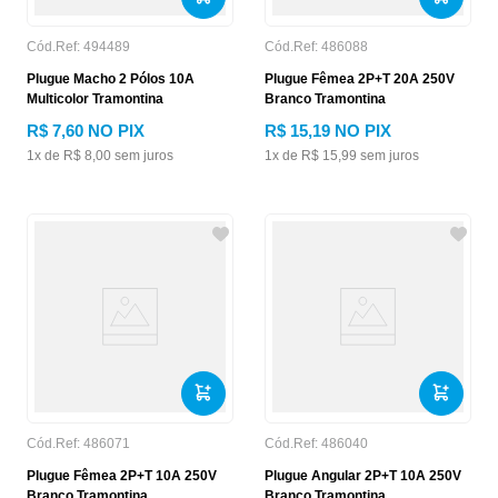
Cód.Ref:
494489
Cód.Ref:
486088
Plugue Macho 2 Pólos 10A
Plugue Fêmea 2P+T 20A 250V
Multicolor Tramontina
Branco Tramontina
R$
7
,
60
NO PIX
R$
15
,
19
NO PIX
1
x de
R$
8
,
00
sem juros
1
x de
R$
15
,
99
sem juros
Cód.Ref:
486071
Cód.Ref:
486040
Plugue Fêmea 2P+T 10A 250V
Plugue Angular 2P+T 10A 250V
Branco Tramontina
Branco Tramontina