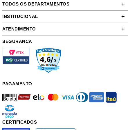
+
TODOS OS DEPARTAMENTOS
+
INSTITUCIONAL
+
ATENDIMENTO
SEGURANCA
PAGAMENTO
boleto
hipercard
elo
mastercard
visa
diners
american
itau
mercadopago
pix
CERTIFICADOS