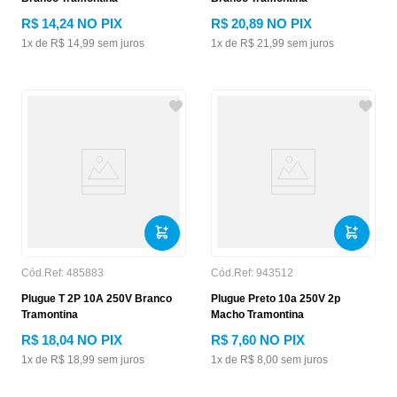
R$
14
,
24
NO PIX
R$
20
,
89
NO PIX
1
x de
R$
14
,
99
sem juros
1
x de
R$
21
,
99
sem juros
Cód.Ref:
485883
Cód.Ref:
943512
Plugue T 2P 10A 250V Branco
Plugue Preto 10a 250V 2p
Tramontina
Macho Tramontina
R$
18
,
04
NO PIX
R$
7
,
60
NO PIX
1
x de
R$
18
,
99
sem juros
1
x de
R$
8
,
00
sem juros