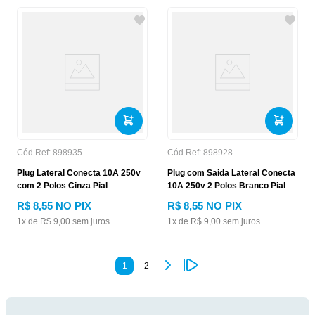
Cód.Ref:
898935
Cód.Ref:
898928
Plug Lateral Conecta 10A 250v
Plug com Saida Lateral Conecta
com 2 Polos Cinza Pial
10A 250v 2 Polos Branco Pial
R$
8
,
55
NO PIX
R$
8
,
55
NO PIX
1
x de
R$
9
,
00
sem juros
1
x de
R$
9
,
00
sem juros
1
2