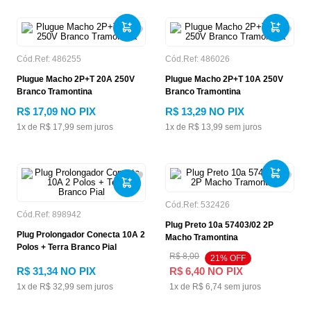
Cód.Ref:
486255
Cód.Ref:
486026
Plugue Macho 2P+T 20A 250V
Plugue Macho 2P+T 10A 250V
Branco Tramontina
Branco Tramontina
R$
17
,
09
NO PIX
R$
13
,
29
NO PIX
1
x de
R$
17
,
99
sem juros
1
x de
R$
13
,
99
sem juros
Cód.Ref:
532426
Cód.Ref:
898942
Plug Preto 10a 57403/02 2P
Plug Prolongador Conecta 10A 2
Macho Tramontina
Polos + Terra Branco Pial
R$
8
,
00
21
% OFF
R$
31
,
34
NO PIX
R$
6
,
40
NO PIX
1
x de
R$
32
,
99
sem juros
1
x de
R$
6
,
74
sem juros