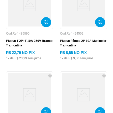
Cód.Ref:
485890
Cód.Ref:
494502
Plugue T 2P+T 10A 250V Branco
Plugue Fêmea 2P 10A Multicolor
Tramontina
Tramontina
R$
22
,
79
NO PIX
R$
8
,
55
NO PIX
1
x de
R$
23
,
99
sem juros
1
x de
R$
9
,
00
sem juros