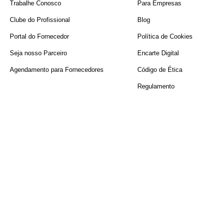
Trabalhe Conosco
Para Empresas
FAIXAS DE PREÇO
Clube do Profissional
Blog
Portal do Fornecedor
Política de Cookies
R$ 1.525,00
R$ 1.530,00
Seja nosso Parceiro
Encarte Digital
Agendamento para Fornecedores
Código de Ética
Regulamento