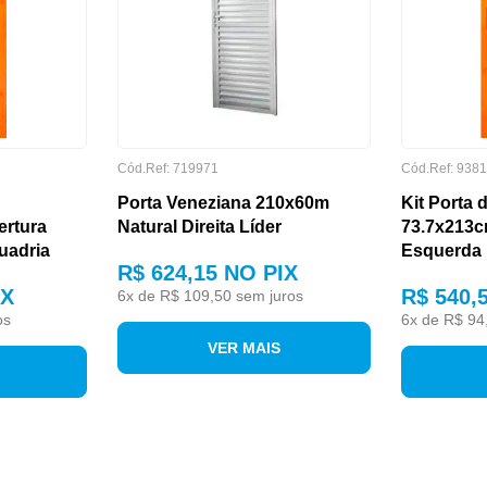
Cód.Ref: 719971
Cód.Ref: 938
Porta Veneziana 210x60m
Kit Porta 
ertura
Natural Direita Líder
73.7x213c
uadria
Esquerda 
R$ 624,15
NO PIX
IX
R$ 540,
6
x de
R$ 109,50
sem juros
os
6
x de
R$ 94
VER MAIS