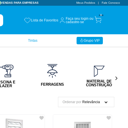
VENDAS PARA EMPRESAS
Meus Pedidos
Fale Conosco
0
Faça seu login ou
Lista de Favoritos
cadastre-se
Tintas
Grupo VIP
MATERIAL DE
ISCINA E
FERRAGENS
CONSTRUÇÃO
LAZER
Ordenar por
Relevância