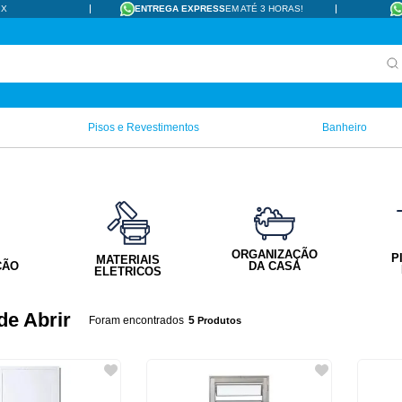
IX
ENTREGA EXPRESS
EM ATÉ 3 HORAS!
Pisos e Revestimentos
Banheiro
ORGANIZAÇÃO
P
MATERIAIS
ÇÃO
DA CASA
ELETRICOS
de Abrir
5
Produtos