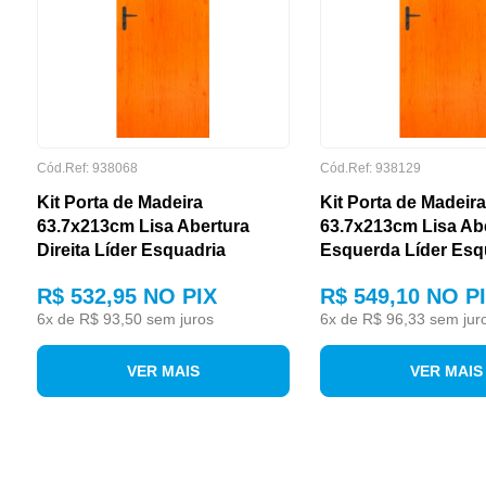
Cód.Ref: 938068
Cód.Ref: 938129
TAMANHO
Kit Porta de Madeira
Kit Porta de Madeira
63.7x213cm Lisa Abertura
63.7x213cm Lisa Ab
Direita Líder Esquadria
Esquerda Líder Esq
R$ 532,95
NO PIX
R$ 549,10
NO P
6
x de
R$ 93,50
sem juros
6
x de
R$ 96,33
sem jur
VER MAIS
VER MAIS
TIPO DE ABERTURA