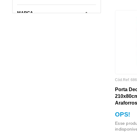
MARCA
Cód.Ref:
686
Porta De
MARCA
210x80c
Araforro
OPS!
Esse produ
indisponív