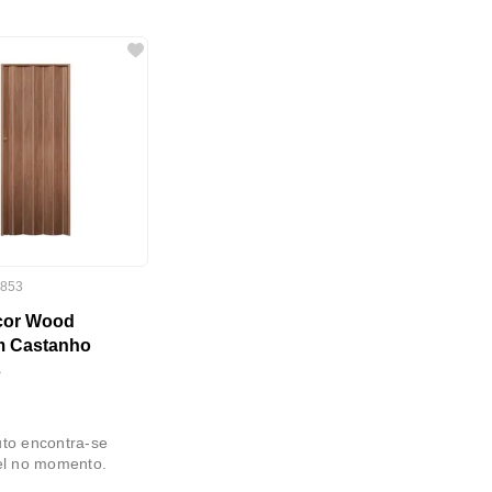
853
cor Wood
m Castanho
s
to encontra-se
el no momento.