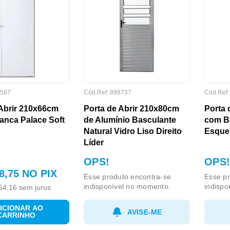
567
Cód.Ref:
898737
Cód.Ref
 Abrir 210x66cm
Porta de Abrir 210x80cm
Porta 
ranca Palace Soft
de Alumínio Basculante
com Ba
Natural Vidro Liso Direito
Esque
Líder
OPS!
OPS!
8
,
75
NO PIX
Esse produto encontra-se
Esse pr
indisponível no momento.
indispo
54
,
16
sem juros
ICIONAR AO
AVISE-ME
CARRINHO