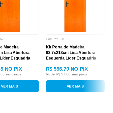
167
Cód.Ref: 938198
de Madeira
Kit Porta de Madeira
m Lisa Abertura
83.7x213cm Lisa Abertura
Líder Esquadria
Esquerda Líder Esquadria
55
NO PIX
R$ 556,70
NO PIX
,83
sem juros
6
x de
R$ 97,66
sem juros
VER MAIS
VER MAIS