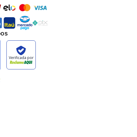
rd
elo
mastercard
visa
an
itau
mercadopago
pix
DOS