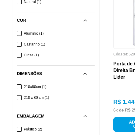
Natural
(
1
)
COR
Alumínio
(
1
)
Castanho
(
1
)
Cód.Ref:
620
Cinza
(
1
)
Porta de
Direita B
DIMENSÕES
Líder
210x80cm
(
1
)
210 x 80 cm
(
1
)
R$
1
.
44
6
x de
R$
2
EMBALAGEM
AD
Plástico
(
2
)