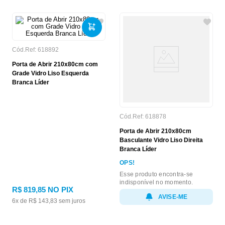
Cód.Ref:
618892
Porta de Abrir 210x80cm com
Grade Vidro Liso Esquerda
Branca Líder
Cód.Ref:
618878
Porta de Abrir 210x80cm
Basculante Vidro Liso Direita
Branca Líder
OPS!
Esse produto encontra-se
indisponível no momento.
R$
819
,
85
NO PIX
AVISE-ME
6
x de
R$
143
,
83
sem juros