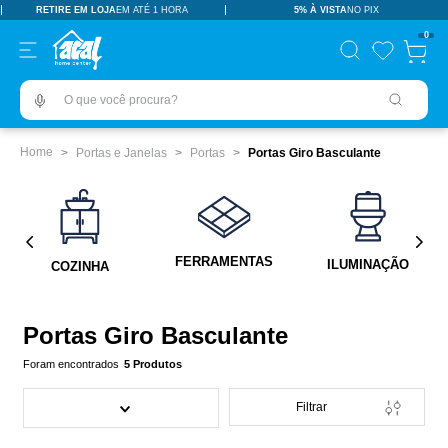
RETIRE EM LOJA
EM ATÉ 1 HORA
5% À VISTA
NO PIX
TERMOS MAIS BUSCADOS
0
pisos revestimentos
1
º
O que você procura?
ceramica
2
º
tinta
3
º
Portas e Janelas
Portas
Portas Giro Basculante
porcelanato
4
º
revestimento
5
º
vaso sanitário
6
º
FERRAMENTAS
ILUMINAÇÃO
COZINHA
pia
7
º
chuveiro
8
º
Portas Giro Basculante
porta
9
º
5
Produtos
1
10
º
Filtrar