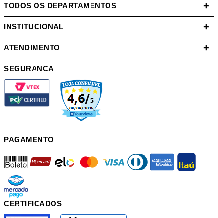
+
TODOS OS DEPARTAMENTOS
+
INSTITUCIONAL
+
ATENDIMENTO
SEGURANCA
PAGAMENTO
boleto
hipercard
elo
mastercard
visa
diners
american
itau
mercadopago
pix
CERTIFICADOS