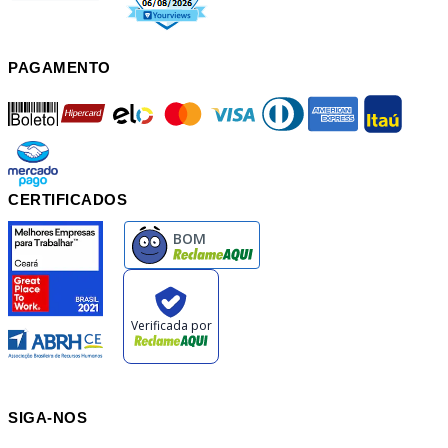
PAGAMENTO
boleto
hipercard
elo
mastercard
visa
diners
american
itau
mercadopago
pix
CERTIFICADOS
SIGA-NOS