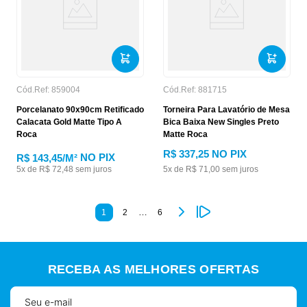
Cód.Ref:
859004
Cód.Ref:
881715
Porcelanato 90x90cm Retificado
Torneira Para Lavatório de Mesa
Calacata Gold Matte Tipo A
Bica Baixa New Singles Preto
Roca
Matte Roca
R$
337
,
25
NO PIX
NO PIX
R$ 143,45
/M²
5
x de
R$
72
,
48
sem juros
5
x de
R$
71
,
00
sem juros
…
1
2
6
RECEBA AS MELHORES OFERTAS