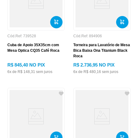
Cód.Ref:
739528
Cód.Ref:
894906
Cuba de Apoio 35X35cm com
Torneira para Lavatório de Mesa
Mesa Optica CQ35 Café Roca
Bica Baixa Ona Titanium Black
Roca
R$
845
,
40
NO PIX
R$
2
.
736
,
95
NO PIX
6
x de
R$
148
,
31
sem juros
6
x de
R$
480
,
16
sem juros