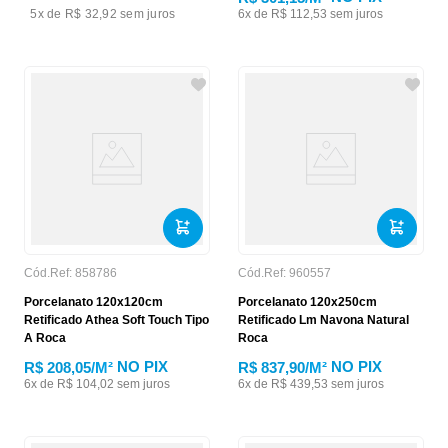
5
x de
R$ 32,92
sem juros
6
x de
R$
112
,
53
sem juros
Cód.Ref:
858786
Cód.Ref:
960557
Porcelanato 120x120cm
Porcelanato 120x250cm
Retificado Athea Soft Touch Tipo
Retificado Lm Navona Natural
A Roca
Roca
NO PIX
NO PIX
R$ 208,05
/M²
R$ 837,90
/M²
6
x de
R$
104
,
02
sem juros
6
x de
R$
439
,
53
sem juros