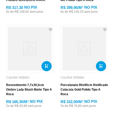
POLIDO 120x120cm ROCA
MC Polido Tipo A Roca
NO PIX
NO PIX
R$ 317,30
R$ 399,95
/M²
6
x de
R$
158
,
65
sem juros
6
x de
R$
140
,
33
sem juros
Cód.Ref:
858601
Cód.Ref:
858984
Revestimento 7,7x30,5cm
Porcelanato 90x90cm Retificado
Ombre Lady Blush Matte Tipo A
Calacata Gold Polido Tipo A
Roca
Roca
NO PIX
NO PIX
R$ 165,30
/M²
R$ 152,00
/M²
2
x de
R$
93
,
96
sem juros
5
x de
R$
76
,
80
sem juros