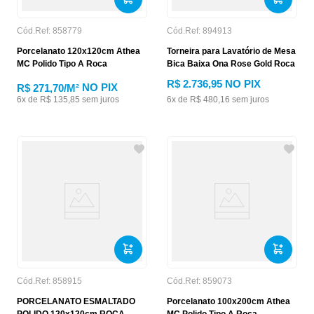
Cód.Ref:
858779
Cód.Ref:
894913
Porcelanato 120x120cm Athea
Torneira para Lavatório de Mesa
MC Polido Tipo A Roca
Bica Baixa Ona Rose Gold Roca
R$
2
.
736
,
95
NO PIX
NO PIX
R$ 271,70
/M²
6
x de
R$
135
,
85
sem juros
6
x de
R$
480
,
16
sem juros
Cód.Ref:
858915
Cód.Ref:
859073
PORCELANATO ESMALTADO
Porcelanato 100x200cm Athea