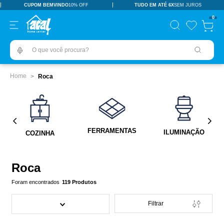
CUPOM BEMVINDO
10% OFF
TUDO EM ATÉ 6X
SEM JUROS
TERMOS MAIS BUSCADOS
0
pisos revestimentos
1
º
O que você procura?
ceramica
2
º
tinta
3
º
Roca
porcelanato
4
º
revestimento
5
º
vaso sanitário
6
º
FERRAMENTAS
ILUMINAÇÃO
COZINHA
pia
7
º
chuveiro
8
º
Roca
porta
9
º
119
Produtos
1
10
º
Filtrar