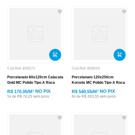
Cód.Ref:
858571
Cód.Ref:
859028
Porcelanato 60x120cm Calacata
Porcelanato 120x250cm
Gold MC Polido Tipo A Roca
Koronis MC Polido Tipo A Roca
NO PIX
NO PIX
R$ 170,05
/M²
R$ 540,55
/M²
5
x de
R$
76
,
25
sem juros
6
x de
R$
283
,
55
sem juros