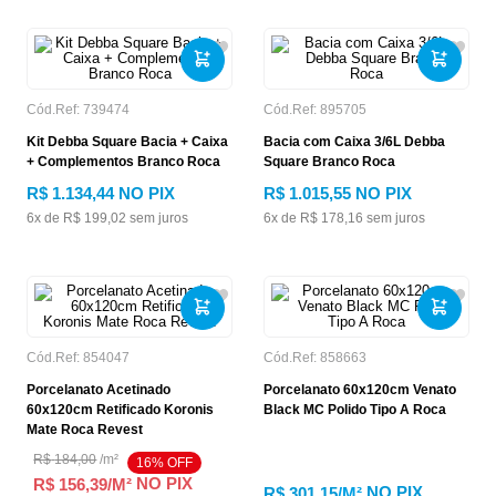
Cód.Ref:
739474
Cód.Ref:
895705
Kit Debba Square Bacia + Caixa
Bacia com Caixa 3/6L Debba
+ Complementos Branco Roca
Square Branco Roca
R$
1
.
134
,
44
NO PIX
R$
1
.
015
,
55
NO PIX
6
x de
R$
199
,
02
sem juros
6
x de
R$
178
,
16
sem juros
Cód.Ref:
854047
Cód.Ref:
858663
Porcelanato Acetinado
Porcelanato 60x120cm Venato
60x120cm Retificado Koronis
Black MC Polido Tipo A Roca
Mate Roca Revest
R$
184
,
00
/
m²
16
% OFF
NO PIX
R$ 156,39
/M²
NO PIX
R$ 301,15
/M²