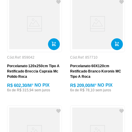
Cód.Ref:
859042
Cód.Ref:
857710
Porcelanato 120x250cm Tipo A
Porcelanato 60X120cm
Retificado Breccia Capraia Mc
Retificado Branco Koronis MC
Polido Roca
Tipo A Roca
NO PIX
NO PIX
R$ 602,30
/M²
R$ 209,00
/M²
6
x de
R$
315
,
94
sem juros
6
x de
R$
78
,
10
sem juros