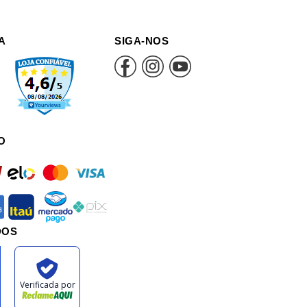
A
SIGA-NOS
O
rd
elo
mastercard
visa
an
itau
mercadopago
pix
DOS