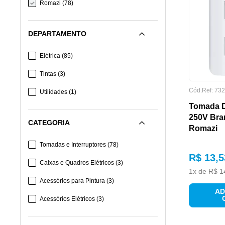
Romazi
(
78
)
DEPARTAMENTO
Elétrica
(
85
)
Tintas
(
3
)
Cód.Ref:
732
Utilidades
(
1
)
Tomada D
250V Bra
CATEGORIA
Romazi
Tomadas e Interruptores
(
78
)
R$
13
,
5
Caixas e Quadros Elétricos
(
3
)
1
x de
R$
1
Acessórios para Pintura
(
3
)
AD
Acessórios Elétricos
(
3
)