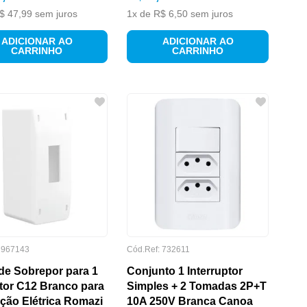
$
47
,
99
sem juros
1
x de
R$
6
,
50
sem juros
ADICIONAR AO
ADICIONAR AO
CARRINHO
CARRINHO
:
967143
Cód.Ref:
732611
de Sobrepor para 1
Conjunto 1 Interruptor
tor C12 Branco para
Simples + 2 Tomadas 2P+T
ação Elétrica Romazi
10A 250V Branca Canoa