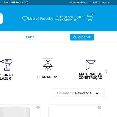
5% À VISTA
NO PIX
Meus Pedidos
Fale Conosco
0
Faça seu login ou
Lista de Favoritos
cadastre-se
Tintas
Grupo VIP
MATERIAL DE
ISCINA E
FERRAGENS
CONSTRUÇÃO
LAZER
Ordenar por
Relevância