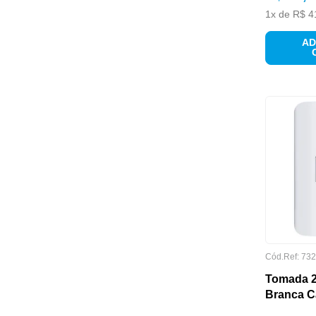
1
x de
R$
4
AD
EMBALAGEM
Cód.Ref:
732
Tomada 2
Branca C