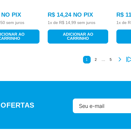
NO PIX
R$
14
,
24
NO PIX
R$
1
,
50
sem juros
1
x de
R$
14
,
99
sem juros
1
x de
R
ICIONAR AO
ADICIONAR AO
CARRINHO
CARRINHO
…
1
2
5
 OFERTAS