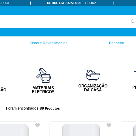
 JUROS
RETIRE EM LOJA
EM ATÉ 1 HORA
Pisos e Revestimentos
Banheiro
ORGANIZAÇÃO
P
MATERIAIS
ÇÃO
DA CASA
ELETRICOS
89
Produtos