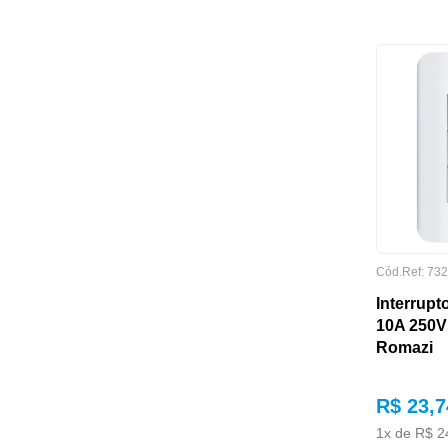
ACABAMENTO DE
SUPERFÍCIE
Cód.Ref:
732
Interrupt
10A 250V
AMBIENTE INDICADO
Romazi
R$
23
,
7
1
x de
R$
2