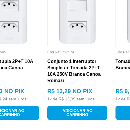
505
Cód.Ref:
732574
Cód.Ref
upla 2P+T 10A
Conjunto 1 Interruptor
Tomad
nca Canoa
Simples + Tomada 2P+T
Branc
10A 250V Branca Canoa
Romazi
3
NO PIX
R$
13
,
29
NO PIX
R$
9
,
4
,
24
sem juros
1
x de
R$
13
,
99
sem juros
1
x de
R
ICIONAR AO
ADICIONAR AO
CARRINHO
CARRINHO