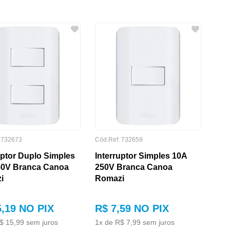
:
732673
Cód.Ref:
732659
uptor Duplo Simples
Interruptor Simples 10A
50V Branca Canoa
250V Branca Canoa
i
Romazi
5
,
19
NO PIX
R$
7
,
59
NO PIX
$
15
,
99
sem juros
1
x de
R$
7
,
99
sem juros