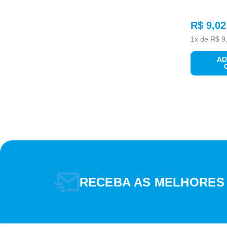
GARANTIA
R$
9
,
02
1
x de
R$
9
AD
LINHA
RECEBA AS MELHORES