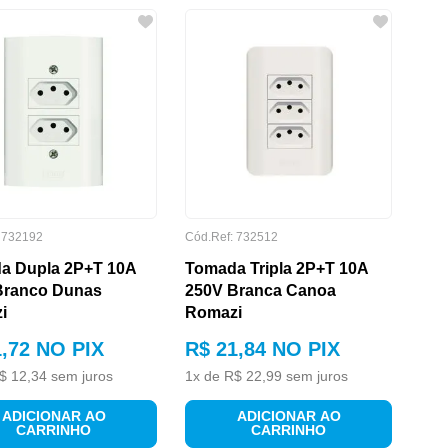
:
732192
Cód.Ref:
732512
a Dupla 2P+T 10A
Tomada Tripla 2P+T 10A
Branco Dunas
250V Branca Canoa
i
Romazi
1
,
72
NO PIX
R$
21
,
84
NO PIX
$
12
,
34
sem juros
1
x de
R$
22
,
99
sem juros
ADICIONAR AO
ADICIONAR AO
CARRINHO
CARRINHO