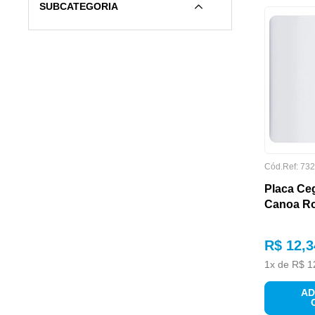
SUBCATEGORIA
Placas e Suportes
(
14
)
Interruptores
(
11
)
Tomadas
(
7
)
Tomadas e Módulos USB
(
3
)
Suportes , Extensores e Acessórios
(
3
)
Quadros de Distribuição
(
2
)
Cód.Ref:
732
ACABAMENTO
Placa Ce
Conjuntos Montados
(
1
)
Canoa R
R$
12
,
3
1
x de
R$
1
AD