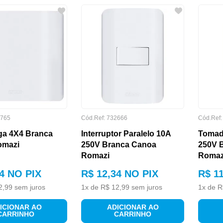
765
Cód.Ref:
732666
Cód.Ref
ga 4X4 Branca
Interruptor Paralelo 10A
Tomad
omazi
250V Branca Canoa
250V 
Romazi
Romaz
4
NO PIX
R$
12
,
34
NO PIX
R$
1
2
,
99
sem juros
1
x de
R$
12
,
99
sem juros
1
x de
R
ICIONAR AO
ADICIONAR AO
CARRINHO
CARRINHO