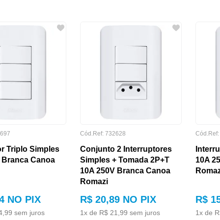
697
Cód.Ref:
732628
Cód.Ref
or Triplo Simples
Conjunto 2 Interruptores
Interr
 Branca Canoa
Simples + Tomada 2P+T
10A 2
10A 250V Branca Canoa
Romaz
Romazi
4
NO PIX
R$
20
,
89
NO PIX
R$
1
4
,
99
sem juros
1
x de
R$
21
,
99
sem juros
1
x de
R