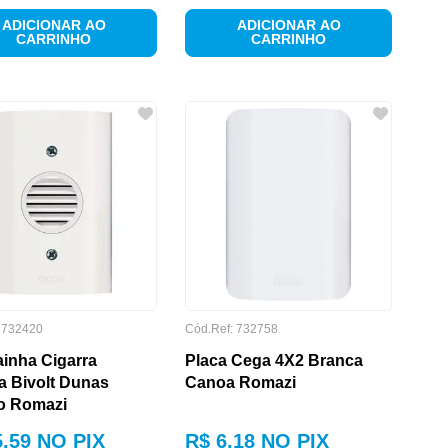
ADICIONAR AO
ADICIONAR AO
CARRINHO
CARRINHO
:
732420
Cód.Ref:
732758
inha Cigarra
Placa Cega 4X2 Branca
ca Bivolt Dunas
Canoa Romazi
o Romazi
5
,
59
NO PIX
R$
6
,
18
NO PIX