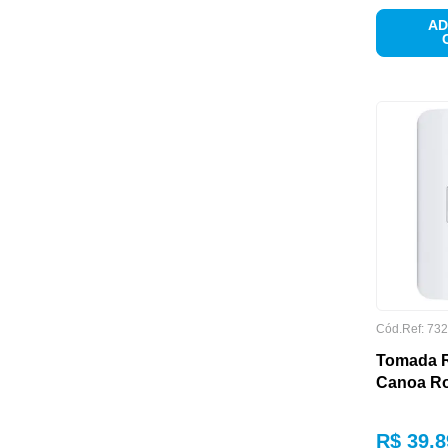
AD
COR
Cód.Ref:
732
Tomada R
Canoa R
DIMENSÕES
R$
39
,
8