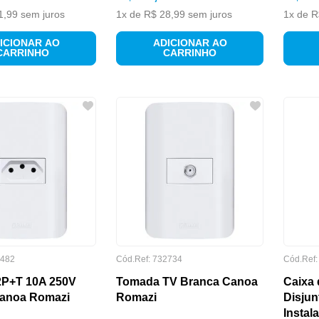
1
,
99
sem juros
1
x de
R$
28
,
99
sem juros
1
x de
R
ICIONAR AO
ADICIONAR AO
CARRINHO
CARRINHO
482
Cód.Ref:
732734
Cód.Ref
P+T 10A 250V
Tomada TV Branca Canoa
Caixa 
anoa Romazi
Romazi
Disjun
Instal