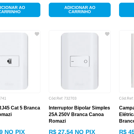
ICIONAR AO
ADICIONAR AO
CARRINHO
CARRINHO
741
Cód.Ref:
732703
Cód.Ref
J45 Cat 5 Branca
Interruptor Bipolar Simples
Campa
omazi
25A 250V Branca Canoa
Elétri
Romazi
Branc
9
NO PIX
R$
27
,
54
NO PIX
R$
4