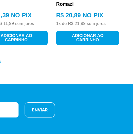
Romazi
1
,
39
NO PIX
R$
20
,
89
NO PIX
$
11
,
99
sem juros
1
x de
R$
21
,
99
sem juros
ADICIONAR AO
ADICIONAR AO
CARRINHO
CARRINHO
ENVIAR