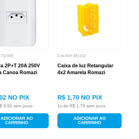
:
732499
Cód.Ref:
981132
a 2P+T 20A 250V
Caixa de luz Retangular
a Canoa Romazi
4x2 Amarela Romazi
02
NO PIX
R$
1
,
70
NO PIX
$
9
,
50
sem juros
1
x de
R$
1
,
79
sem juros
ADICIONAR AO
ADICIONAR AO
CARRINHO
CARRINHO