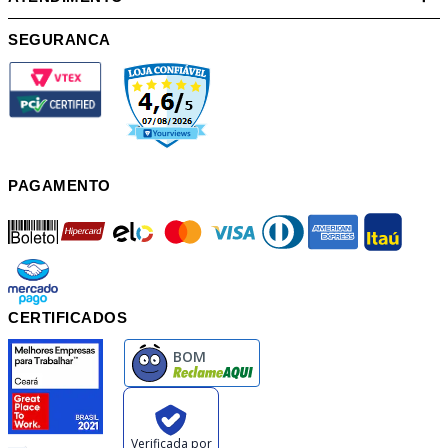
SEGURANCA
PAGAMENTO
boleto
hipercard
elo
mastercard
visa
diners
american
itau
mercadopago
pix
CERTIFICADOS