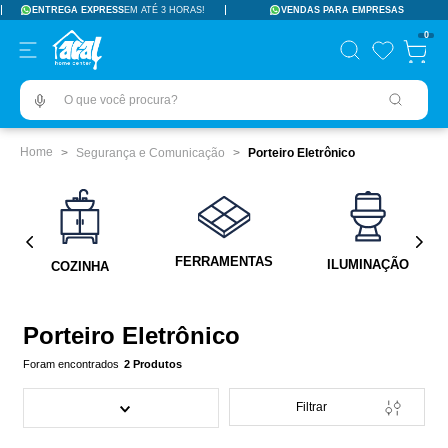
ENTREGA EXPRESS
EM ATÉ 3 HORAS!
VENDAS PARA EMPRESAS
TERMOS MAIS BUSCADOS
0
pisos revestimentos
1
º
O que você procura?
ceramica
2
º
tinta
3
º
Segurança e Comunicação
Porteiro Eletrônico
porcelanato
4
º
revestimento
5
º
pia
6
º
FERRAMENTAS
ILUMINAÇÃO
COZINHA
vaso sanitário
7
º
porta
8
º
Porteiro Eletrônico
chuveiro
9
º
2
Produtos
18l
10
º
Filtrar