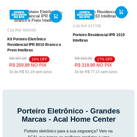
Cód.Ref:
637336
Cód.Ref:
600439
Porteiro Residencial IPR 1010
Kit Porteiro Eletrônico
Intelbras
Residencial IPR 8010 Branco e
Preto Intelbras
R$
307
,
00
R$
263
,
00
16
% OFF
17
% OFF
R$
259
,
89
NO PIX
R$
219
,
90
NO PIX
3
x de
R$
91
,
19
sem juros
3
x de
R$
77
,
15
sem juros
Porteiro Eletrônico - Grandes
Marcas - Acal Home Center
Porteiro eletrônico para a sua segurança? Vem na