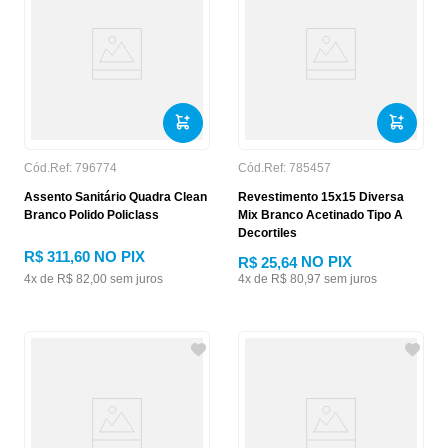
Cód.Ref:
796774
Cód.Ref:
785457
Assento Sanitário Quadra Clean
Revestimento 15x15 Diversa
Branco Polido Policlass
Mix Branco Acetinado Tipo A
Decortiles
R$
311
,
60
NO PIX
NO PIX
R$ 25,64
4
x de
R$
82
,
00
sem juros
4
x de
R$
80
,
97
sem juros