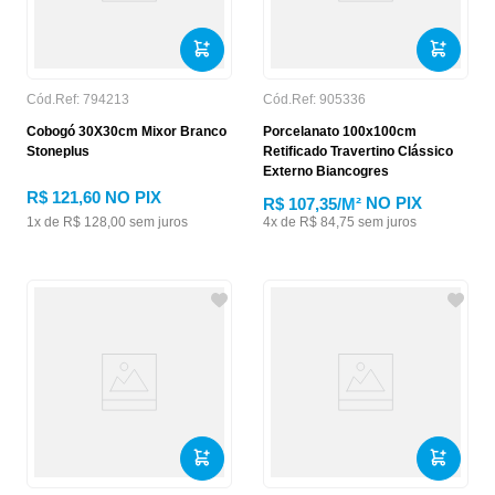
Cód.Ref:
794213
Cód.Ref:
905336
Cobogó 30X30cm Mixor Branco
Porcelanato 100x100cm
Stoneplus
Retificado Travertino Clássico
Externo Biancogres
R$
121
,
60
NO PIX
NO PIX
R$ 107,35
/M²
1
x de
R$
128
,
00
sem juros
4
x de
R$
84
,
75
sem juros