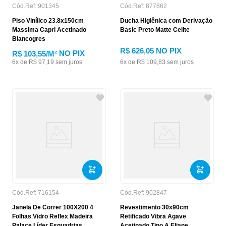
Cód.Ref:
901345
Cód.Ref:
877862
Piso Vinílico 23.8x150cm
Ducha Higiênica com Derivação
Massima Capri Acetinado
Basic Preto Matte Celite
Biancogres
R$
626
,
05
NO PIX
NO PIX
R$ 103,55
/M²
6
x de
R$
97
,
19
sem juros
6
x de
R$
109
,
83
sem juros
Cód.Ref:
716154
Cód.Ref:
902847
Janela De Correr 100X200 4
Revestimento 30x90cm
Folhas Vidro Reflex Madeira
Retificado Vibra Agave
Palace Líder Esquadrias
Acetinado Tipo A Eliane