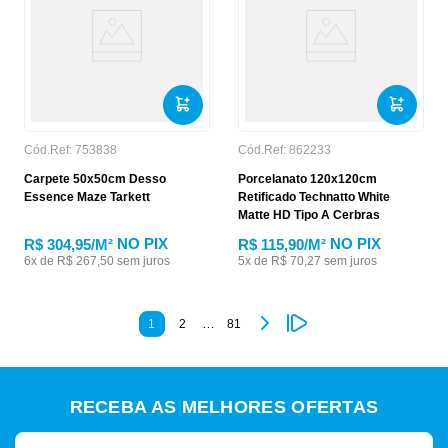
Cód.Ref:
753838
Cód.Ref:
862233
Carpete 50x50cm Desso
Porcelanato 120x120cm
Essence Maze Tarkett
Retificado Technatto White
Matte HD Tipo A Cerbras
NO PIX
NO PIX
R$ 304,95
/M²
R$ 115,90
/M²
6
x de
R$
267
,
50
sem juros
5
x de
R$
70
,
27
sem juros
…
1
2
81
RECEBA AS MELHORES OFERTAS