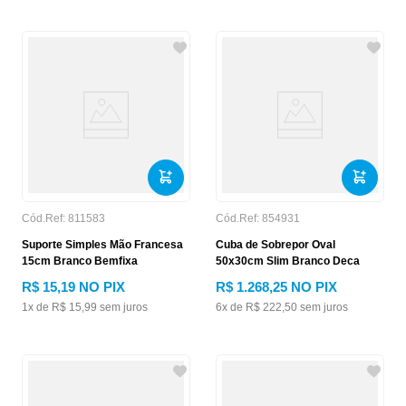
Cód.Ref:
811583
Cód.Ref:
854931
Suporte Simples Mão Francesa
Cuba de Sobrepor Oval
15cm Branco Bemfixa
50x30cm Slim Branco Deca
R$
15
,
19
NO PIX
R$
1
.
268
,
25
NO PIX
1
x de
R$
15
,
99
sem juros
6
x de
R$
222
,
50
sem juros