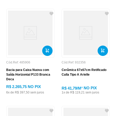
Cód.Ref:
485906
Cód.Ref:
932356
Bacia para Caixa Nuova com
Cerâmica 67x67cm Retificado
Saída Horizontal P133 Branca
Calla Tipo A Arielle
Deca
R$
2
.
265
,
75
NO PIX
NO PIX
R$ 41,79
/M²
6
x de
R$
397
,
50
sem juros
1
x de
R$
119
,
21
sem juros