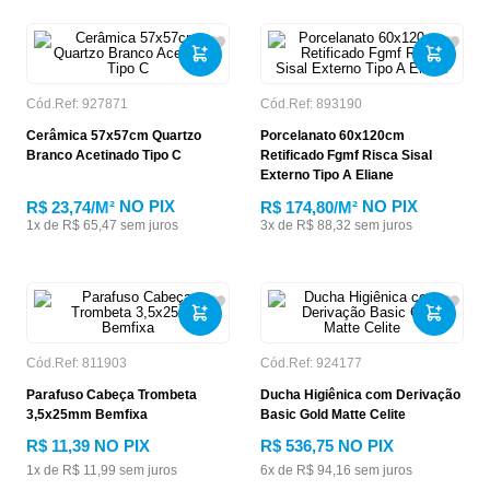
Cód.Ref:
927871
Cód.Ref:
893190
Cerâmica 57x57cm Quartzo
Porcelanato 60x120cm
Branco Acetinado Tipo C
Retificado Fgmf Risca Sisal
Externo Tipo A Eliane
NO PIX
NO PIX
R$ 23,74
/M²
R$ 174,80
/M²
1
x de
R$
65
,
47
sem juros
3
x de
R$
88
,
32
sem juros
Cód.Ref:
811903
Cód.Ref:
924177
Parafuso Cabeça Trombeta
Ducha Higiênica com Derivação
3,5x25mm Bemfixa
Basic Gold Matte Celite
R$
11
,
39
NO PIX
R$
536
,
75
NO PIX
1
x de
R$
11
,
99
sem juros
6
x de
R$
94
,
16
sem juros