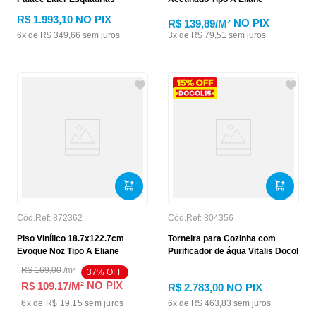
R$
1
.
993
,
10
NO PIX
NO PIX
R$ 139,89
/M²
6
x de
R$
349
,
66
sem juros
3
x de
R$
79
,
51
sem juros
Cód.Ref:
872362
Cód.Ref:
804356
Piso Vinílico 18.7x122.7cm
Torneira para Cozinha com
Evoque Noz Tipo A Eliane
Purificador de água Vitalis Docol
R$
169
,
00
/
m²
37
% OFF
NO PIX
R$ 109,17
/M²
R$
2
.
783
,
00
NO PIX
6
x de
R$ 19,15
sem juros
6
x de
R$
463
,
83
sem juros