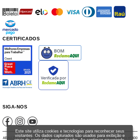
boleto
hipercard
elo
mastercard
visa
diners
american
itau
mercadopago
pix
CERTIFICADOS
SIGA-NOS
Este site utiliza cookies e tecnologias para reconhecer seus
visitantes. Os dados capturados são usados para exibição e
ARAUJO CABRAL E ALVES LTDA - CNPJ: 07.201.916/0001-59 Rua Padre Cicero nº 400
envio de conteúdos personalizados. Ao continuar navegando,