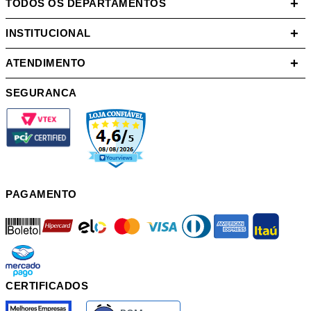
+
TODOS OS DEPARTAMENTOS
+
INSTITUCIONAL
+
ATENDIMENTO
SEGURANCA
PAGAMENTO
boleto
hipercard
elo
mastercard
visa
diners
american
itau
mercadopago
pix
CERTIFICADOS