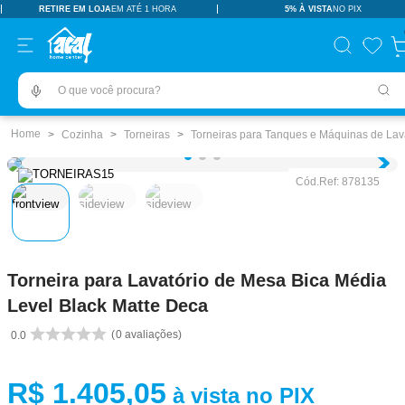
RETIRE EM LOJA
EM ATÉ 1 HORA
5% À VISTA
NO PIX
TERMOS MAIS BUSCADOS
pisos revestimentos
1
º
O que você procura?
ceramica
2
º
tinta
3
º
Cozinha
Torneiras
Torneiras para Tanques e Máquinas de Lav
porcelanato
4
º
Cód.Ref:
878135
revestimento
5
º
vaso sanitário
6
º
pia
7
º
Torneira para Lavatório de Mesa Bica Média
chuveiro
8
º
Level Black Matte Deca
porta
9
º
0
avaliações
0.0
1
10
º
R$
1
.
405
,
05
à vista no PIX