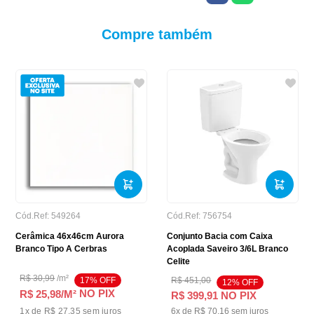
Compre também
Cód.Ref:
549264
Cód.Ref:
756754
Cerâmica 46x46cm Aurora
Conjunto Bacia com Caixa
Branco Tipo A Cerbras
Acoplada Saveiro 3/6L Branco
Celite
R$
30
,
99
/
m²
17
% OFF
R$
451
,
00
12
% OFF
NO PIX
R$ 25,98
/M²
R$
399
,
91
NO PIX
1
x de
R$ 27,35
sem juros
6
x de
R$
70
,
16
sem juros