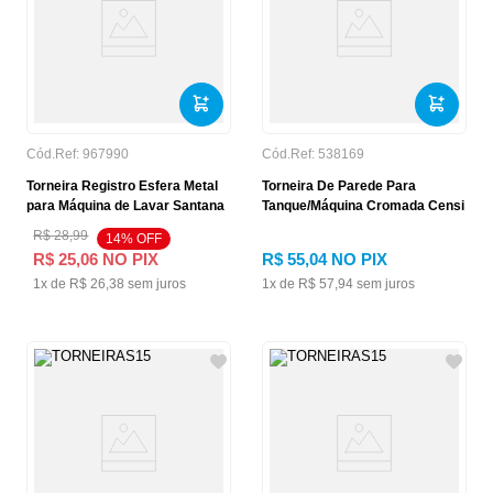
Cód.Ref:
967990
Cód.Ref:
538169
Torneira Registro Esfera Metal
Torneira De Parede Para
para Máquina de Lavar Santana
Tanque/Máquina Cromada Censi
R$
28
,
99
14
% OFF
R$
25
,
06
NO PIX
R$
55
,
04
NO PIX
1
x de
R$
26
,
38
sem juros
1
x de
R$
57
,
94
sem juros