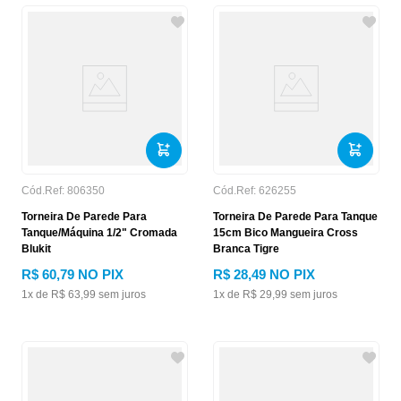
Cód.Ref:
806350
Cód.Ref:
626255
Torneira De Parede Para
Torneira De Parede Para Tanque
Tanque/Máquina 1/2" Cromada
15cm Bico Mangueira Cross
Blukit
Branca Tigre
R$
60
,
79
NO PIX
R$
28
,
49
NO PIX
1
x de
R$
63
,
99
sem juros
1
x de
R$
29
,
99
sem juros