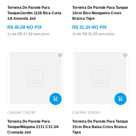
Torneira De Parede Para
Torneira De Parede Para Tanque
Tanque/Jardim 1128 Bica Curta
10cm Bico Mangueira Cross
1/4 Amarela Jed
Branca Tigre
R$
45
,
59
NO PIX
R$
31
,
34
NO PIX
1
x de
R$
47
,
99
sem juros
1
x de
R$
32
,
99
sem juros
Cód.Ref:
239240
Cód.Ref:
626262
Torneira De Parede Para
Torneira De Parede Para Tanque
Tanque/Máquina 2131 C33 3/4
15cm Bica Baixa Cross Branca
Cromada Jed
Tigre