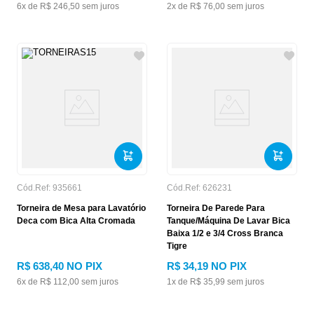
6
x de
R$
246
,
50
sem juros
2
x de
R$
76
,
00
sem juros
Cód.Ref:
935661
Cód.Ref:
626231
Torneira de Mesa para Lavatório
Torneira De Parede Para
Deca com Bica Alta Cromada
Tanque/Máquina De Lavar Bica
Baixa 1/2 e 3/4 Cross Branca
Tigre
R$
638
,
40
NO PIX
R$
34
,
19
NO PIX
6
x de
R$
112
,
00
sem juros
1
x de
R$
35
,
99
sem juros