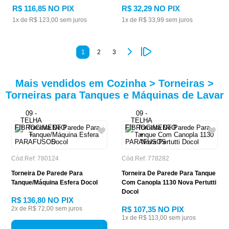
R$
116
,
85
NO PIX
R$
32
,
29
NO PIX
1
x de
R$
123
,
00
sem juros
1
x de
R$
33
,
99
sem juros
1
2
3
Mais vendidos em Cozinha > Torneiras >
Torneiras para Tanques e Máquinas de Lavar
Cód.Ref: 780124
Cód.Ref: 778282
Torneira De Parede Para
Torneira De Parede Para Tanque
Tanque/Máquina Esfera Docol
Com Canopla 1130 Nova Pertutti
Docol
R$ 136,80
NO PIX
2
x de
R$ 72,00
sem juros
R$ 107,35
NO PIX
1
x de
R$ 113,00
sem juros