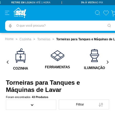
RETIRE EM LOJA
EM ATÉ 1 HORA
5% À VISTA
NO PIX
TERMOS MAIS BUSCADOS
pisos revestimentos
1
º
O que você procura?
ceramica
2
º
tinta
3
º
Cozinha
Torneiras
Torneiras para Tanques e Máquinas de 
porcelanato
4
º
revestimento
5
º
vaso sanitário
6
º
FERRAMENTAS
ILUMINAÇÃO
COZINHA
pia
7
º
porta
8
º
Torneiras para Tanques e
Máquinas de Lavar
chuveiro
9
º
43
Produtos
18l
10
º
Filtrar