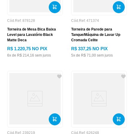
Cód.Ref:
878128
Cód.Ref:
471374
Torneira de Mesa Bica Baixa
Torneira de Parede para
Level para Lavatório Black
Tanque/Máquina de Lavar Up
Matte Deca
Cromada Celite
R$
1
.
220
,
75
NO PIX
R$
337
,
25
NO PIX
6
x de
R$
214
,
16
sem juros
5
x de
R$
71
,
00
sem juros
Cód.Ref:
239219
Cód.Ref:
626248