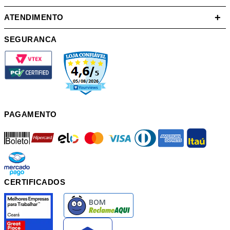
+
ATENDIMENTO
SEGURANCA
PAGAMENTO
boleto
hipercard
elo
mastercard
visa
diners
american
itau
mercadopago
pix
CERTIFICADOS