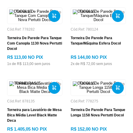
Cód.Ref:
778282
Cód.Ref:
780124
Torneira De Parede Para Tanque
Torneira De Parede Para
Com Canopla 1130 Nova Pertutti
Tanque/Máquina Esfera Docol
Docol
R$
113
,
00
NO PIX
R$
144
,
00
NO PIX
1
x de
R$
113
,
00
sem juros
2
x de
R$
72
,
00
sem juros
Cód.Ref:
878135
Cód.Ref:
778275
Torneira para Lavatório de Mesa
Torneira De Parede Para Tanque
Bica Média Level Black Matte
Longa 1158 Nova Pertutti Docol
Deca
R$
1
.
405
,
05
NO PIX
R$
152
,
00
NO PIX