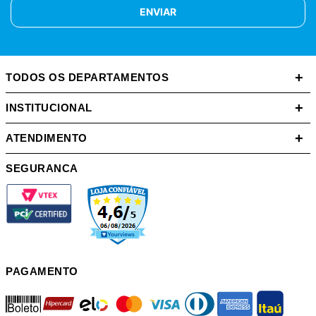
ENVIAR
+
TODOS OS DEPARTAMENTOS
+
INSTITUCIONAL
+
ATENDIMENTO
SEGURANCA
PAGAMENTO
boleto
hipercard
elo
mastercard
visa
diners
american
itau