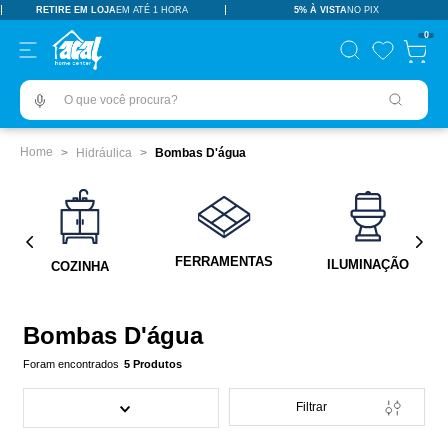
RETIRE EM LOJA
EM ATÉ 1 HORA
5% À VISTA
NO PIX
TERMOS MAIS BUSCADOS
0
pisos revestimentos
1
º
O que você procura?
ceramica
2
º
tinta
3
º
Hidráulica
Bombas D'água
porcelanato
4
º
revestimento
5
º
vaso sanitário
6
º
FERRAMENTAS
ILUMINAÇÃO
COZINHA
pia
7
º
porta
8
º
Bombas D'água
chuveiro
9
º
5
Produtos
18l
10
º
Filtrar