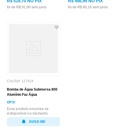
R$
518
,
70
NO PIX
R$
456
,
95
NO PIX
6
x de
R$
91
,
00
sem juros
6
x de
R$
80
,
16
sem juros
Cód.Ref:
127424
Bomba de Água Submersa 800
Alumínio Faz Água
OPS!
Esse produto encontra-se
indisponível no momento.
AVISE-ME