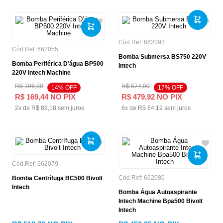
Cód.Ref:
662093
Cód.Ref:
662055
Bomba Submersa BS750 220V
Bomba Periférica D’água BP500
Intech
220V Intech Machine
R$
196
,
00
R$
574
,
00
14
% OFF
17
% OFF
R$
169
,
44
NO PIX
R$
479
,
92
NO PIX
2
x de
R$
89
,
18
sem juros
6
x de
R$
84
,
19
sem juros
Cód.Ref:
662079
Cód.Ref:
662086
Bomba Centrífuga BC500 Bivolt
Intech
Bomba Água Autoaspirante
Intech Machine Bpa500 Bivolt
Intech