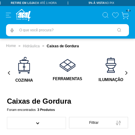
RETIRE EM LOJA
EM ATÉ 1 HORA
5% À VISTA
NO PIX
TERMOS MAIS BUSCADOS
0
pisos revestimentos
1
º
O que você procura?
ceramica
2
º
tinta
3
º
Hidráulica
Caixas de Gordura
porcelanato
4
º
revestimento
5
º
pia
6
º
FERRAMENTAS
ILUMINAÇÃO
COZINHA
vaso sanitário
7
º
porta
8
º
Caixas de Gordura
chuveiro
9
º
3
Produtos
18l
10
º
Filtrar