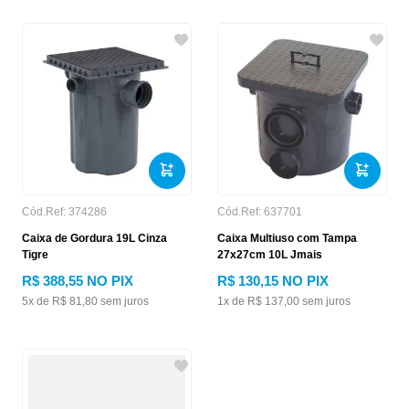
Cód.Ref:
374286
Cód.Ref:
637701
Caixa de Gordura 19L Cinza
Caixa Multiuso com Tampa
Tigre
27x27cm 10L Jmais
R$
388
,
55
NO PIX
R$
130
,
15
NO PIX
5
x de
R$
81
,
80
sem juros
1
x de
R$
137
,
00
sem juros