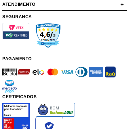
+
ATENDIMENTO
SEGURANCA
PAGAMENTO
boleto
hipercard
elo
mastercard
visa
diners
american
itau
mercadopago
pix
CERTIFICADOS