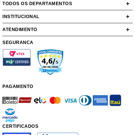
+
TODOS OS DEPARTAMENTOS
+
INSTITUCIONAL
+
ATENDIMENTO
SEGURANCA
PAGAMENTO
boleto
hipercard
elo
mastercard
visa
diners
american
itau
mercadopago
pix
CERTIFICADOS