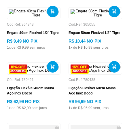
Cód.Ref:
364843
Cód.Ref:
365055
Engate 40cm Flexível 1/2" Tigre
Engate 50cm Flexível 1/2" Tigre
R$
9
,
49
NO PIX
R$
10
,
44
NO PIX
1
x de
R$
9
,
99
sem juros
1
x de
R$
10
,
99
sem juros
Cód.Ref:
780421
Cód.Ref:
780438
Ligação Flexível 40cm Malha
Ligação Flexível 60cm Malha
Aço Inox Docol
Aço Inox Docol
R$
62
,
99
NO PIX
R$
96
,
99
NO PIX
1
x de
R$
62
,
99
sem juros
1
x de
R$
96
,
99
sem juros