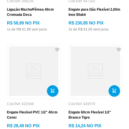
Cód.Ref:
206235
Cód.Ref:
447102
Ligação Macho/Fêmea 40cm
Engate para Gás Flexível 2,00m
Cromada Deca
Inox Blukit
R$
58
,
89
NO PIX
R$
230
,
85
NO PIX
1
x de
R$
61
,
99
sem juros
3
x de
R$
81
,
00
sem juros
Cód.Ref:
422048
Cód.Ref:
420570
Engate Flexível PVC 1/2" 40cm
Engate 60cm Flexível 1/2"
Censi
Branco Tigre
R$
28
,
49
NO PIX
R$
14
,
24
NO PIX