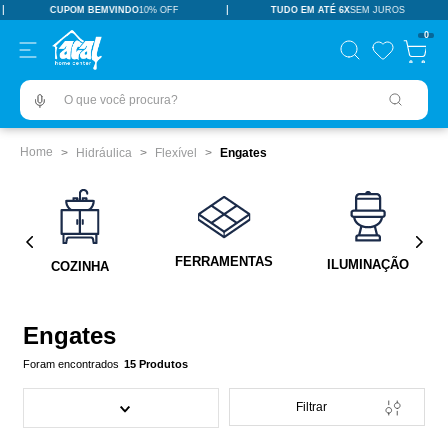
CUPOM BEMVINDO
10% OFF
TUDO EM ATÉ 6X
SEM JUROS
TERMOS MAIS BUSCADOS
0
pisos revestimentos
1
º
O que você procura?
ceramica
2
º
tinta
3
º
Hidráulica
Flexível
Engates
porcelanato
4
º
revestimento
5
º
vaso sanitário
6
º
FERRAMENTAS
ILUMINAÇÃO
COZINHA
pia
7
º
porta
8
º
Engates
chuveiro
9
º
15
Produtos
1
10
º
Filtrar