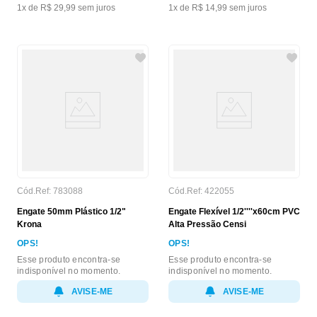
1
x de
R$
29
,
99
sem juros
1
x de
R$
14
,
99
sem juros
Cód.Ref:
783088
Cód.Ref:
422055
Engate 50mm Plástico 1/2"
Engate Flexível 1/2''''x60cm PVC
Krona
Alta Pressão Censi
OPS!
OPS!
Esse produto encontra-se
Esse produto encontra-se
indisponível no momento.
indisponível no momento.
AVISE-ME
AVISE-ME