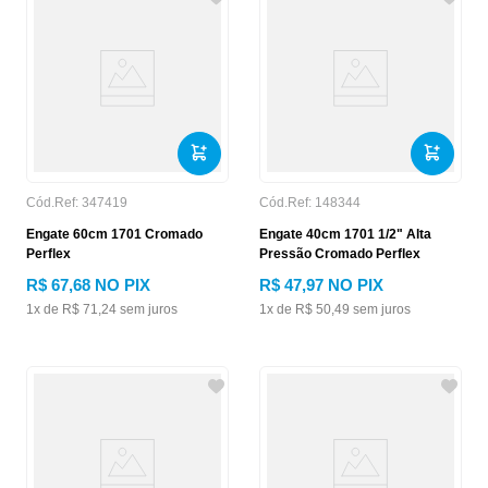
Cód.Ref:
347419
Cód.Ref:
148344
Engate 60cm 1701 Cromado
Engate 40cm 1701 1/2" Alta
Perflex
Pressão Cromado Perflex
R$
67
,
68
NO PIX
R$
47
,
97
NO PIX
1
x de
R$
71
,
24
sem juros
1
x de
R$
50
,
49
sem juros