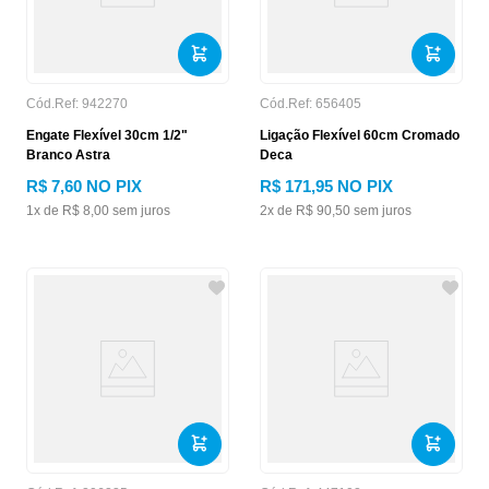
Cód.Ref:
942270
Cód.Ref:
656405
Engate Flexível 30cm 1/2"
Ligação Flexível 60cm Cromado
Branco Astra
Deca
R$
7
,
60
NO PIX
R$
171
,
95
NO PIX
1
x de
R$
8
,
00
sem juros
2
x de
R$
90
,
50
sem juros