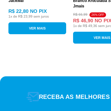
Jackwal
Branco Articulada 
Jmais
R$ 22,80
NO PIX
R$ 66,99
26% OFF
1
x de
R$ 23,99
sem juros
R$ 46,90
NO PI
1
x de
R$ 49,36
sem jur
VER MAIS
VER MAIS
RECEBA AS MELHORES