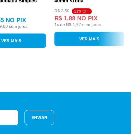
ticulada Simples
40mm Krona
R$ 2,50
21% OFF
R$ 1,88
NO PIX
55
NO PIX
1
x de
R$ 1,97
sem juros
9,00
sem juros
VER MAIS
VER MAIS
ENVIAR