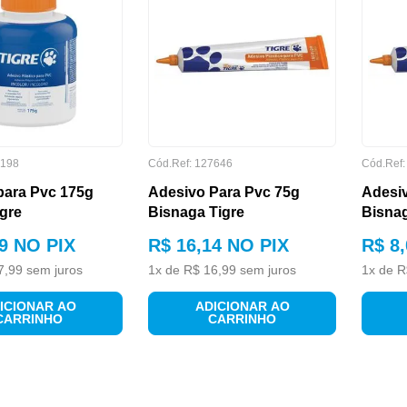
198
Cód.Ref:
127646
Cód.Ref
para Pvc 175g
Adesivo Para Pvc 75g
Adesiv
gre
Bisnaga Tigre
Bisnag
9
NO PIX
R$
16
,
14
NO PIX
R$
8
,
7
,
99
sem juros
1
x de
R$
16
,
99
sem juros
1
x de
R
ICIONAR AO
ADICIONAR AO
CARRINHO
CARRINHO