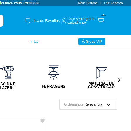
VENDAS PARA EMPRESAS
Meus Pedidos
Fale Conosco
0
Faça seu login ou
Lista de Favoritos
cadastre-se
Tintas
Grupo VIP
MATERIAL DE
ISCINA E
FERRAGENS
CONSTRUÇÃO
LAZER
Ordenar por
Relevância