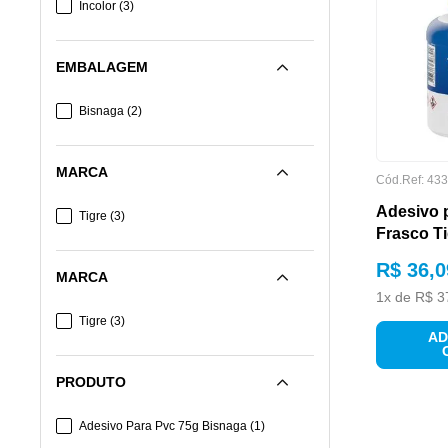
Incolor
(
3
)
EMBALAGEM
Bisnaga
(
2
)
MARCA
Cód.Ref:
433
Adesivo 
Tigre
(
3
)
Frasco Ti
R$
36
,
0
MARCA
1
x de
R$
3
Tigre
(
3
)
AD
PRODUTO
Adesivo Para Pvc 75g Bisnaga
(
1
)