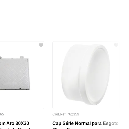
565
Cód.Ref: 762359
om Aro 30X30
Cap Série Normal para Esgoto