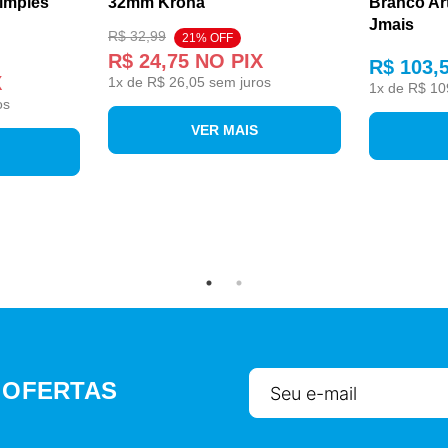
Simples
32mm Krona
Branco Ar
Jmais
R$ 32,99
21% OFF
R$ 24,75
NO PIX
R$ 103,
X
1
x de
R$ 26,05
sem juros
1
x de
R$ 10
os
VER MAIS
 OFERTAS