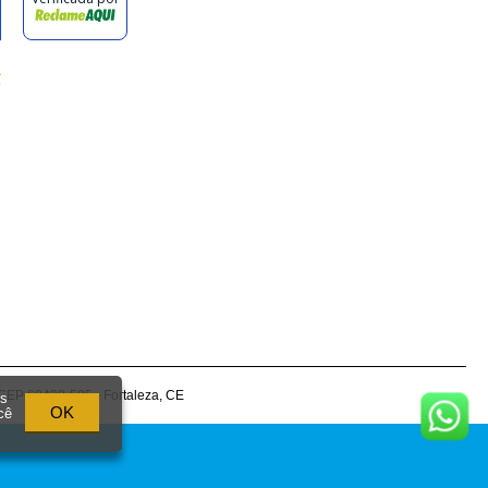
CEP 60430-585 - Fortaleza, CE
os
OK
cê