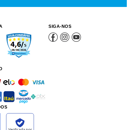
A
SIGA-NOS
O
rd
elo
mastercard
visa
an
itau
mercadopago
pix
DOS