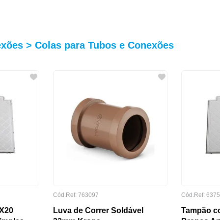
exões > Colas para Tubos e Conexões
Cód.Ref: 763097
Cód.Ref: 637
X20
Luva de Correr Soldável
Tampão c