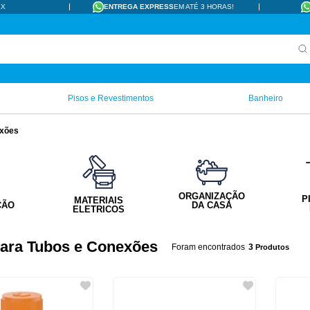
IX
ENTREGA EXPRESS
EM ATÉ 3 HORAS!
Pisos e Revestimentos
Banheiro
exões
ORGANIZAÇÃO
P
MATERIAIS
ÇÃO
DA CASA
ELETRICOS
para Tubos e Conexões
3
Produtos