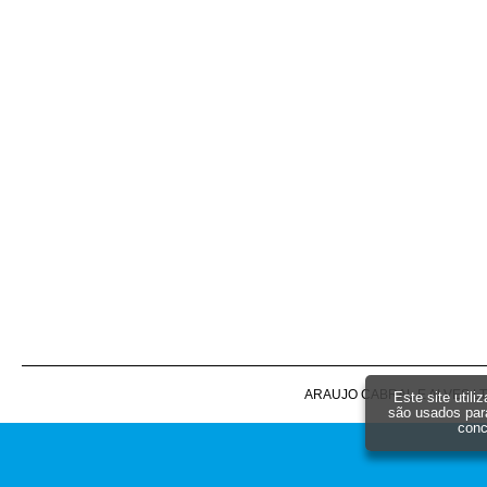
ARAUJO CABRAL E ALVES LTDA -
Este site util
são usados par
conc