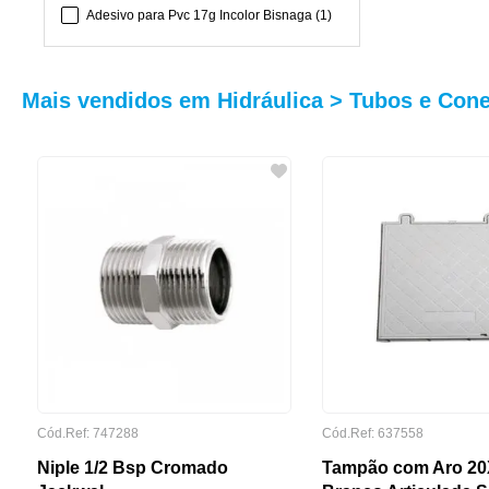
Adesivo para Pvc 17g Incolor Bisnaga
(
1
)
Adesivo para Pvc 175g Incolor
(
1
)
Mais vendidos em Hidráulica > Tubos e Con
TIPO DE MATERIAL
FAIXAS DE PREÇO
Cód.Ref: 747288
Cód.Ref: 637558
R$ 8,00
R$ 38,00
Niple 1/2 Bsp Cromado
Tampão com Aro 20