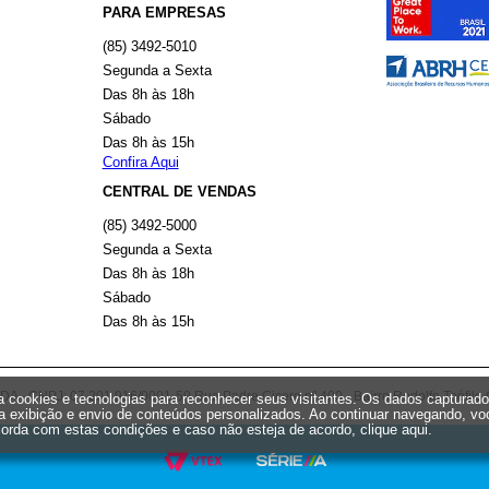
PARA EMPRESAS
(85) 3492-5010
Segunda a Sexta
Das 8h às 18h
Sábado
Das 8h às 15h
Confira Aqui
CENTRAL DE VENDAS
(85) 3492-5000
Segunda a Sexta
Das 8h às 18h
Sábado
Das 8h às 15h
 CNPJ: 07.201.916/0001-59 Rua Padre Cicero nº 400 - Bairro Rodolfo Teófilo 
iza cookies e tecnologias para reconhecer seus visitantes. Os dados capturad
a exibição e envio de conteúdos personalizados. Ao continuar navegando, vo
orda com estas condições e caso não esteja de acordo,
clique aqui
.