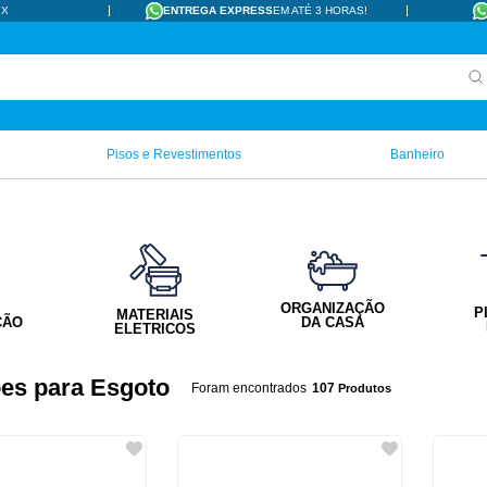
IX
ENTREGA EXPRESS
EM ATÉ 3 HORAS!
Pisos e Revestimentos
Banheiro
ORGANIZAÇÃO
P
MATERIAIS
ÇÃO
DA CASA
ELETRICOS
es para Esgoto
107
Produtos