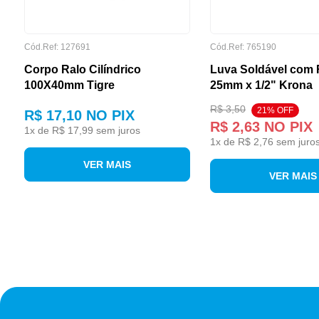
Cód.Ref: 127691
Cód.Ref: 765190
Corpo Ralo Cilíndrico
Luva Soldável com
100X40mm Tigre
25mm x 1/2" Krona
R$ 3,50
21% OFF
R$ 17,10
NO PIX
R$ 2,63
NO PIX
1
x de
R$ 17,99
sem juros
1
x de
R$ 2,76
sem juro
VER MAIS
VER MAIS