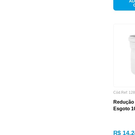
AD
MARCA
Cód.Ref:
128
PRODUTO
Redução 
Esgoto 1
R$
14
,
2