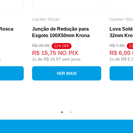
Cód.Ref: 765183
Cód.Ref: 765
 Rosca
Junção de Redução para
Luva Sold
Esgoto 100X50mm Krona
32mm Kro
R$ 20,99
R$ 7,99
21% OFF
2
R$ 15,75
NO PIX
R$ 6,00
s
1
x de
R$ 16,57
sem juros
1
x de
R$ 6,
VER MAIS