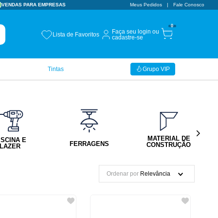
VENDAS PARA EMPRESAS
Meus Pedidos
Fale Conosco
0
Faça seu login ou
Lista de Favoritos
cadastre-se
Tintas
Grupo VIP
MATERIAL DE
ISCINA E
FERRAGENS
CONSTRUÇÃO
LAZER
Ordenar por
Relevância