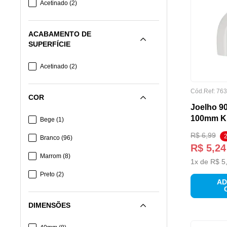
Acetinado
(
2
)
ACABAMENTO DE
SUPERFÍCIE
Acetinado
(
2
)
Cód.Ref:
763
COR
Joelho 9
100mm K
Bege
(
1
)
R$
6
,
99
Branco
(
96
)
R$
5
,
24
Marrom
(
8
)
1
x de
R$
5
Preto
(
2
)
AD
DIMENSÕES