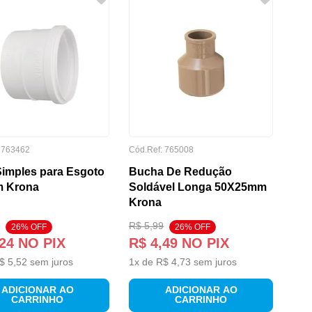
:
763462
Cód.Ref:
765008
imples para Esgoto
Bucha De Redução
 Krona
Soldável Longa 50X25mm
Krona
R$
5
,
99
26
% OFF
26
% OFF
24
NO PIX
R$
4
,
49
NO PIX
$
5
,
52
sem juros
1
x de
R$
4
,
73
sem juros
ADICIONAR AO
ADICIONAR AO
CARRINHO
CARRINHO