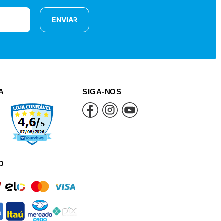
ENVIAR
A
SIGA-NOS
O
rd
elo
mastercard
visa
an
itau
mercadopago
pix