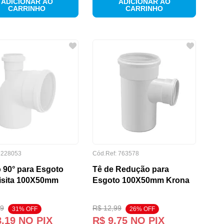
ADICIONAR AO
ADICIONAR AO
CARRINHO
CARRINHO
:
228053
Cód.Ref:
763578
 90° para Esgoto
Tê de Redução para
isita 100X50mm
Esgoto 100X50mm Krona
9
R$
12
,
99
31
% OFF
26
% OFF
8
,
19
NO PIX
R$
9
,
75
NO PIX