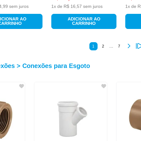
4
,
99
sem juros
1
x de
R$
16
,
57
sem juros
1
x de
R
ICIONAR AO
ADICIONAR AO
CARRINHO
CARRINHO
…
1
2
7
exões > Conexões para Esgoto