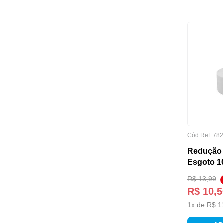
GARANTIA
MARCA
Cód.Ref:
782
Redução 
Esgoto 
R$
13
,
99
R$
10
,
5
1
x de
R$
1