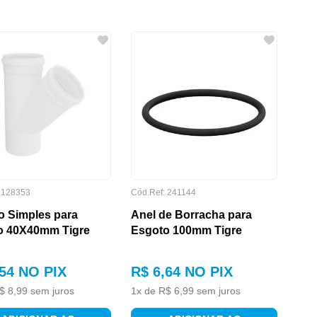
:
128353
Cód.Ref:
241144
o Simples para
Anel de Borracha para
o 40X40mm Tigre
Esgoto 100mm Tigre
54
NO PIX
R$
6
,
64
NO PIX
$
8
,
99
sem juros
1
x de
R$
6
,
99
sem juros