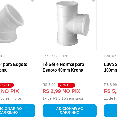
332
Cód.Ref:
763509
Cód.Ref
5° para Esgoto
Tê Série Normal para
Luva S
ona
Esgoto 40mm Krona
100mm
R$
3
,
99
R$
6
,
99
26
% OFF
26
% OFF
NO PIX
R$
2
,
99
NO PIX
R$
5
,
,
36
sem juros
1
x de
R$
3
,
15
sem juros
1
x de
R
ICIONAR AO
ADICIONAR AO
CARRINHO
CARRINHO