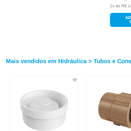
1
x de
R$
1
AD
TIPO DE MATERIAL
Mais vendidos em Hidráulica > Tubos e Con
FAIXAS DE PREÇO
R$ 1,00
R$ 97,00