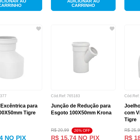
ICIONAR AO
ADICIONAR AO
CARRINHO
CARRINHO
377
Cód.Ref:
765183
Cód.Ref
Excêntrica para
Junção de Redução para
Joelho
00X50mm Tigre
Esgoto 100X50mm Krona
com V
Tigre
R$
20
,
99
R$
25
,
9
26
% OFF
4
NO PIX
R$
15
,
74
NO PIX
R$
1