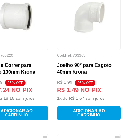
:
765220
Cód.Ref:
763363
e Correr para
Joelho 90° para Esgoto
o 100mm Krona
40mm Krona
9
R$
1
,
99
26
% OFF
26
% OFF
7
,
24
NO PIX
R$
1
,
49
NO PIX
$
18
,
15
sem juros
1
x de
R$
1
,
57
sem juros
ADICIONAR AO
ADICIONAR AO
CARRINHO
CARRINHO