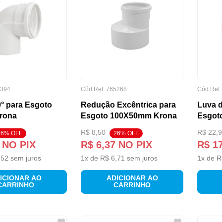
394
Cód.Ref:
765268
Cód.Ref
0° para Esgoto
Redução Excêntrica para
Luva d
rona
Esgoto 100X50mm Krona
Esgot
R$
8
,
50
R$
22
,
9
26
% OFF
26
% OFF
NO PIX
R$
6
,
37
NO PIX
R$
1
,
52
sem juros
1
x de
R$
6
,
71
sem juros
1
x de
R
ICIONAR AO
ADICIONAR AO
CARRINHO
CARRINHO