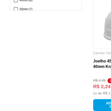
40mm
(
8
)
50mm
(
7
)
100mm
(
7
)
50 milímetros de bitola
(
6
)
40 milímetros de bitola
(
6
)
100 milímetros de bitola
(
6
)
EMBALAGEM
Cód.Ref:
763
Bitola 3/4"
(
5
)
Joelho 4
Bitola 1/2"
(
4
)
40mm Kr
75mm
(
4
)
R$
2
,
99
100x50mm
(
4
)
R$
2
,
24
1
x de
R$
2
AD