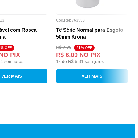
213
Cód.Ref: 763530
ável com Rosca
Tê Série Normal para Esgoto
na
50mm Krona
R$ 7,99
1% OFF
21% OFF
NO PIX
R$ 6,00
NO PIX
31
sem juros
1
x de
R$ 6,31
sem juros
VER MAIS
VER MAIS