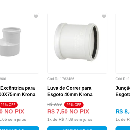
906
Cód.Ref:
763486
Cód.Ref
Excêntrica para
Luva de Correr para
Junçã
100X75mm Krona
Esgoto 40mm Krona
Esgot
R$
9
,
99
26
% OFF
26
% OFF
0
NO PIX
R$
7
,
50
NO PIX
R$
8
,
1
,
05
sem juros
1
x de
R$
7
,
89
sem juros
1
x de
R