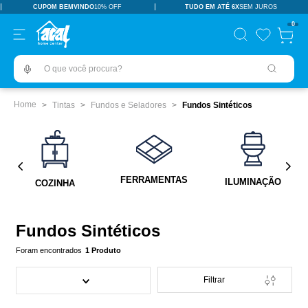
CUPOM BEMVINDO
10% OFF
TUDO EM ATÉ 6X
SEM JUROS
TERMOS MAIS BUSCADOS
0
pisos revestimentos
1
º
O que você procura?
ceramica
2
º
tinta
3
º
Tintas
Fundos e Seladores
Fundos Sintéticos
porcelanato
4
º
vaso sanitário
5
º
revestimento
6
º
FERRAMENTAS
ILUMINAÇÃO
COZINHA
pia
7
º
chuveiro
8
º
Fundos Sintéticos
porta
9
º
1
Produto
1
10
º
Filtrar